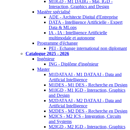
M1IGD - M1 DAIIG - Maj. IGD -
Interaction, Graphics and Design
Mastère spécialisé
ADE - Architecte Digital d'Entreprise
DATA - Intelligence Artificielle - Expert
Data & MLops
IA - IA : Intelligence Artificielle
multimodale et autonome
Programme d'échange
PEI - Echange international non diplomant
Catalogue 2025 - 2026
Ingénieur
ING - Diplôme d'ingénieur
Master
M1DATAAI - M1 DATAAI - Data and
Artificial Intelligence
M1DES - M1 DES - Recherche en Design
M1IGD - M1 IGD - Interaction, Graphics
and Design
M2DATAAI - M2 DATAAI - Data and
Artificial Intelligence
M2DES - M2 DES - Recherche en Design
M2ICS - M2 ICS - Integration, Circuits
and Systems
M2IGD - M2 IGD - Interaction, Graphics