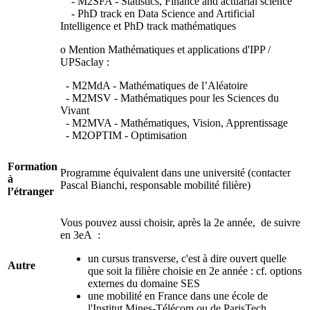
- M2SFA - Statistics, Finance and actuarial science
- PhD track en Data Science and Artificial
Intelligence et PhD track mathématiques
o Mention Mathématiques et applications d'IPP /
UPSaclay :
- M2MdA - Mathématiques de l’Aléatoire
- M2MSV - Mathématiques pour les Sciences du
Vivant
- M2MVA - Mathématiques, Vision, Apprentissage
- M2OPTIM - Optimisation
Formation
Programme équivalent dans une université (contacter
à
Pascal Bianchi, responsable mobilité filière)
l’étranger
Vous pouvez aussi choisir, après la 2e année, de suivre
en 3eA :
un cursus transverse, c'est à dire ouvert quelle
Autre
que soit la filière choisie en 2e année : cf. options
externes du domaine SES
une mobilité en France dans une école de
l'Institut Mines-Télécom ou de ParisTech.