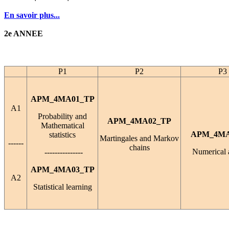
En savoir plus...
2e ANNEE
P1
P2
P3
APM_4MA01_TP
A1
Probability and
APM_4MA02_TP
Mathematical
APM_4MA
statistics
Martingales and Markov
------
chains
Numerical 
---------------
APM_4MA03_TP
A2
Statistical learning