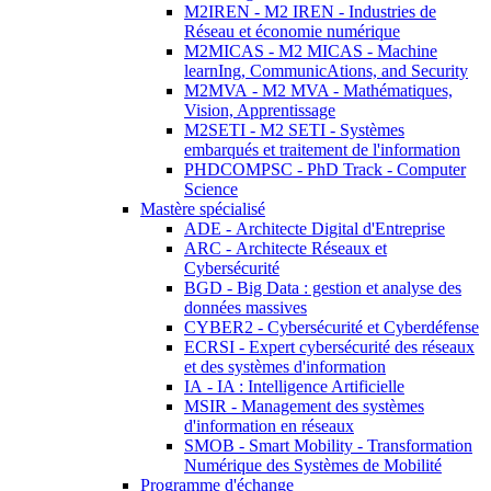
M2IREN - M2 IREN - Industries de
Réseau et économie numérique
M2MICAS - M2 MICAS - Machine
learnIng, CommunicAtions, and Security
M2MVA - M2 MVA - Mathématiques,
Vision, Apprentissage
M2SETI - M2 SETI - Systèmes
embarqués et traitement de l'information
PHDCOMPSC - PhD Track - Computer
Science
Mastère spécialisé
ADE - Architecte Digital d'Entreprise
ARC - Architecte Réseaux et
Cybersécurité
BGD - Big Data : gestion et analyse des
données massives
CYBER2 - Cybersécurité et Cyberdéfense
ECRSI - Expert cybersécurité des réseaux
et des systèmes d'information
IA - IA : Intelligence Artificielle
MSIR - Management des systèmes
d'information en réseaux
SMOB - Smart Mobility - Transformation
Numérique des Systèmes de Mobilité
Programme d'échange