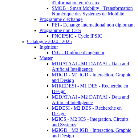
d'information en réseaux
SMOB - Smart Mobility - Transformation
Numérique des Systèmes de Mobilité
Programme d'échange
PEI - Echange international non diplomant
Programme non CES
PNCIPSIC - Cycle IPSIC
Catalogue 2024 - 2025
Ingénieur
ING - Diplôme d'ingénieur
Master
M1DATAAI - M1 DATAAI - Data and
Artificial Intelligence
M1IGD - M1 IGD - Interaction, Graphic
and Design
M1REDESI - M1 DES - Recherche en
Design
M2DATAAI - M2 DATAAI - Data and
Artificial Intelligence
M2DESI - M2 DES - Recherche en
Design
M2ICS - M2 ICS - Integration, Circuits
and Systems
M2IGD - M2 IGD - Interaction, Graphic
and Design