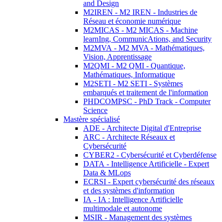
and Design
M2IREN - M2 IREN - Industries de
Réseau et économie numérique
M2MICAS - M2 MICAS - Machine
learnIng, CommunicAtions, and Security
M2MVA - M2 MVA - Mathématiques,
Vision, Apprentissage
M2QMI - M2 QMI - Quantique,
Mathématiques, Informatique
M2SETI - M2 SETI - Systèmes
embarqués et traitement de l'information
PHDCOMPSC - PhD Track - Computer
Science
Mastère spécialisé
ADE - Architecte Digital d'Entreprise
ARC - Architecte Réseaux et
Cybersécurité
CYBER2 - Cybersécurité et Cyberdéfense
DATA - Intelligence Artificielle - Expert
Data & MLops
ECRSI - Expert cybersécurité des réseaux
et des systèmes d'information
IA - IA : Intelligence Artificielle
multimodale et autonome
MSIR - Management des systèmes