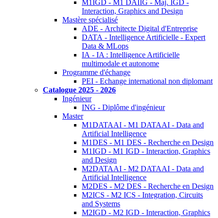
M1IGD - M1 DAIIG - Maj. IGD -
Interaction, Graphics and Design
Mastère spécialisé
ADE - Architecte Digital d'Entreprise
DATA - Intelligence Artificielle - Expert
Data & MLops
IA - IA : Intelligence Artificielle
multimodale et autonome
Programme d'échange
PEI - Echange international non diplomant
Catalogue 2025 - 2026
Ingénieur
ING - Diplôme d'ingénieur
Master
M1DATAAI - M1 DATAAI - Data and
Artificial Intelligence
M1DES - M1 DES - Recherche en Design
M1IGD - M1 IGD - Interaction, Graphics
and Design
M2DATAAI - M2 DATAAI - Data and
Artificial Intelligence
M2DES - M2 DES - Recherche en Design
M2ICS - M2 ICS - Integration, Circuits
and Systems
M2IGD - M2 IGD - Interaction, Graphics