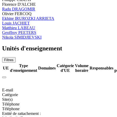
Florence D'ALCHE
Radu DRAGOMIR
Olivier FERCOQ
Ekhine IRUROZKI ARRIETA
Louis JACHIET
Matthieu LABEAU
Geoffroy PEETERS
Nikola SIMIDJIEVSKI
Unités d'enseignement
Filtres
Type
Catégorie
Volume
UE
Domaines
Responsables
d'enseignement
d'UE
horaire
p
E-mail
Catégorie
Site(s)
Téléphone
Téléphone
Entité de rattachement :