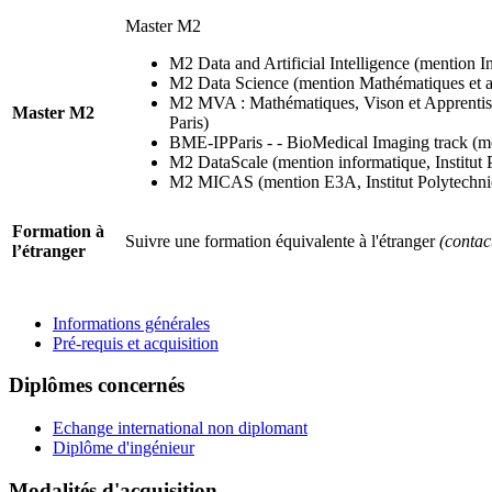
Master M2
M2 Data and Artificial Intelligence (mention In
M2 Data Science (mention Mathématiques et app
M2 MVA : Mathématiques, Vison et Apprentissa
Master M2
Paris)
BME-IPParis - - BioMedical Imaging track (menti
M2 DataScale (mention informatique, Institut 
M2 MICAS (mention E3A, Institut Polytechniq
Formation à
Suivre une formation équivalente à l'étranger
(contac
l’étranger
Informations générales
Pré-requis et acquisition
Diplômes concernés
Echange international non diplomant
Diplôme d'ingénieur
Modalités d'acquisition