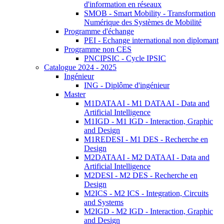
d'information en réseaux
SMOB - Smart Mobility - Transformation
Numérique des Systèmes de Mobilité
Programme d'échange
PEI - Echange international non diplomant
Programme non CES
PNCIPSIC - Cycle IPSIC
Catalogue 2024 - 2025
Ingénieur
ING - Diplôme d'ingénieur
Master
M1DATAAI - M1 DATAAI - Data and
Artificial Intelligence
M1IGD - M1 IGD - Interaction, Graphic
and Design
M1REDESI - M1 DES - Recherche en
Design
M2DATAAI - M2 DATAAI - Data and
Artificial Intelligence
M2DESI - M2 DES - Recherche en
Design
M2ICS - M2 ICS - Integration, Circuits
and Systems
M2IGD - M2 IGD - Interaction, Graphic
and Design