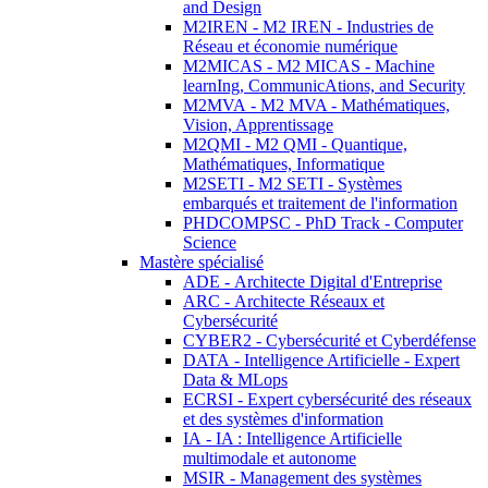
and Design
M2IREN - M2 IREN - Industries de
Réseau et économie numérique
M2MICAS - M2 MICAS - Machine
learnIng, CommunicAtions, and Security
M2MVA - M2 MVA - Mathématiques,
Vision, Apprentissage
M2QMI - M2 QMI - Quantique,
Mathématiques, Informatique
M2SETI - M2 SETI - Systèmes
embarqués et traitement de l'information
PHDCOMPSC - PhD Track - Computer
Science
Mastère spécialisé
ADE - Architecte Digital d'Entreprise
ARC - Architecte Réseaux et
Cybersécurité
CYBER2 - Cybersécurité et Cyberdéfense
DATA - Intelligence Artificielle - Expert
Data & MLops
ECRSI - Expert cybersécurité des réseaux
et des systèmes d'information
IA - IA : Intelligence Artificielle
multimodale et autonome
MSIR - Management des systèmes