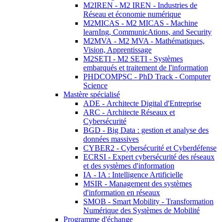
M2IREN - M2 IREN - Industries de
Réseau et économie numérique
M2MICAS - M2 MICAS - Machine
learnIng, CommunicAtions, and Security
M2MVA - M2 MVA - Mathématiques,
Vision, Apprentissage
M2SETI - M2 SETI - Systèmes
embarqués et traitement de l'information
PHDCOMPSC - PhD Track - Computer
Science
Mastère spécialisé
ADE - Architecte Digital d'Entreprise
ARC - Architecte Réseaux et
Cybersécurité
BGD - Big Data : gestion et analyse des
données massives
CYBER2 - Cybersécurité et Cyberdéfense
ECRSI - Expert cybersécurité des réseaux
et des systèmes d'information
IA - IA : Intelligence Artificielle
MSIR - Management des systèmes
d'information en réseaux
SMOB - Smart Mobility - Transformation
Numérique des Systèmes de Mobilité
Programme d'échange