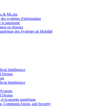
Data & MLops
 des systèmes d'information
le et autonome
tion en réseaux
umérique des Systèmes de Mobilité
ial Intelligence
d Design
ign
ial Intelligence
 Systems
d Design
 et économie numérique
, CommunicAtions, and Security