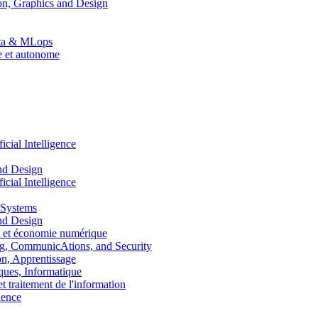
n, Graphics and Design
Data & MLops
le et autonome
ial Intelligence
nd Design
ial Intelligence
 Systems
nd Design
 et économie numérique
, CommunicAtions, and Security
, Apprentissage
ues, Informatique
traitement de l'information
ence