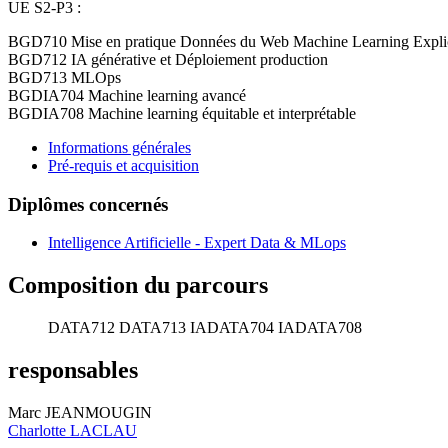
UE S2-P3 :
BGD710 Mise en pratique Données du Web Machine Learning Explica
BGD712 IA générative et Déploiement production
BGD713 MLOps
BGDIA704 Machine learning avancé
BGDIA708 Machine learning équitable et interprétable
Informations générales
Pré-requis et acquisition
Diplômes concernés
Intelligence Artificielle - Expert Data & MLops
Composition du parcours
DATA712
DATA713
IADATA704
IADATA708
responsables
Marc JEANMOUGIN
Charlotte LACLAU