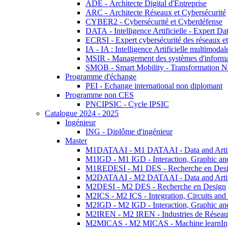
ADE - Architecte Digital d'Entreprise
ARC - Architecte Réseaux et Cybersécurité
CYBER2 - Cybersécurité et Cyberdéfense
DATA - Intelligence Artificielle - Expert 
ECRSI - Expert cybersécurité des réseaux et
IA - IA : Intelligence Artificielle multimoda
MSIR - Management des systèmes d'informa
SMOB - Smart Mobility - Transformation N
Programme d'échange
PEI - Echange international non diplomant
Programme non CES
PNCIPSIC - Cycle IPSIC
Catalogue 2024 - 2025
Ingénieur
ING - Diplôme d'ingénieur
Master
M1DATAAI - M1 DATAAI - Data and Artific
M1IGD - M1 IGD - Interaction, Graphic an
M1REDESI - M1 DES - Recherche en Des
M2DATAAI - M2 DATAAI - Data and Artific
M2DESI - M2 DES - Recherche en Design
M2ICS - M2 ICS - Integration, Circuits and
M2IGD - M2 IGD - Interaction, Graphic an
M2IREN - M2 IREN - Industries de Réseau
M2MICAS - M2 MICAS - Machine learnIng