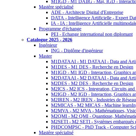
M1IGD - M1 DAIIG - Maj. IGD - Interactio
Mastère spécialisé
ADE - Architecte Digital d'Entreprise
DATA - Intelligence Artificielle - Expert 
IA - IA : Intelligence Artificielle multimoda
Programme d'échange
PEI - Echange international non diplomant
Catalogue 2025 - 2026
Ingénieur
ING - Diplôme d'ingénieur
Master
M1DATAAI - M1 DATAAI - Data and Artific
M1DES - M1 DES - Recherche en Design
M1IGD - M1 IGD - Interaction, Graphics a
M2DATAAI - M2 DATAAI - Data and Artific
M2DES - M2 DES - Recherche en Design
M2ICS - M2 ICS - Integration, Circuits and
M2IGD - M2 IGD - Interaction, Graphics a
M2IREN - M2 IREN - Industries de Réseau
M2MICAS - M2 MICAS - Machine learnIng
M2MVA - M2 MVA - Mathématiques, Vision
M2QMI - M2 QMI - Quantique, Mathématiq
M2SETI - M2 SETI - Systèmes embarqués et 
PHDCOMPSC - PhD Track - Computer Sci
Mastère spécialisé