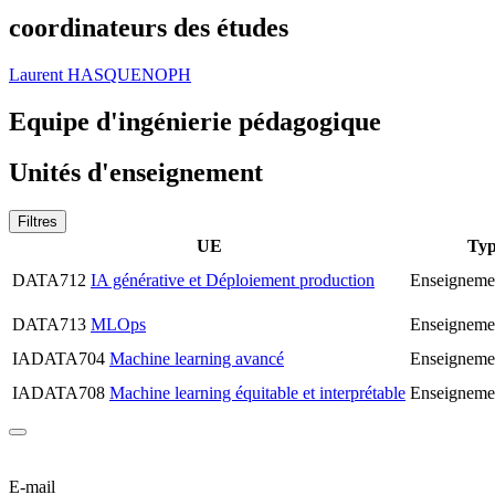
coordinateurs des études
Laurent HASQUENOPH
Equipe d'ingénierie pédagogique
Unités d'enseignement
Filtres
UE
Typ
DATA712
IA générative et Déploiement production
Enseignemen
DATA713
MLOps
Enseignemen
IADATA704
Machine learning avancé
Enseignemen
IADATA708
Machine learning équitable et interprétable
Enseignemen
E-mail