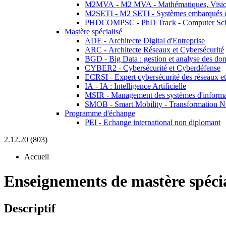
M2MVA - M2 MVA - Mathématiques, Vision
M2SETI - M2 SETI - Systèmes embarqués et 
PHDCOMPSC - PhD Track - Computer Sci
Mastère spécialisé
ADE - Architecte Digital d'Entreprise
ARC - Architecte Réseaux et Cybersécurité
BGD - Big Data : gestion et analyse des do
CYBER2 - Cybersécurité et Cyberdéfense
ECRSI - Expert cybersécurité des réseaux et
IA - IA : Intelligence Artificielle
MSIR - Management des systèmes d'informa
SMOB - Smart Mobility - Transformation N
Programme d'échange
PEI - Echange international non diplomant
2.12.20 (803)
Accueil
Enseignements de mastère spécia
Descriptif