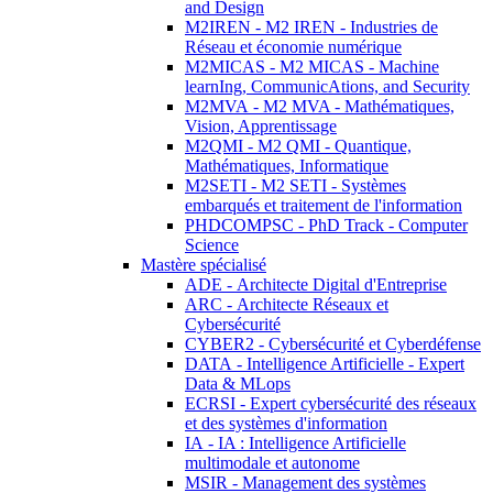
and Design
M2IREN - M2 IREN - Industries de
Réseau et économie numérique
M2MICAS - M2 MICAS - Machine
learnIng, CommunicAtions, and Security
M2MVA - M2 MVA - Mathématiques,
Vision, Apprentissage
M2QMI - M2 QMI - Quantique,
Mathématiques, Informatique
M2SETI - M2 SETI - Systèmes
embarqués et traitement de l'information
PHDCOMPSC - PhD Track - Computer
Science
Mastère spécialisé
ADE - Architecte Digital d'Entreprise
ARC - Architecte Réseaux et
Cybersécurité
CYBER2 - Cybersécurité et Cyberdéfense
DATA - Intelligence Artificielle - Expert
Data & MLops
ECRSI - Expert cybersécurité des réseaux
et des systèmes d'information
IA - IA : Intelligence Artificielle
multimodale et autonome
MSIR - Management des systèmes