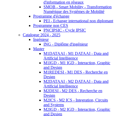
d'information en réseaux
SMOB - Smart Mobility - Transformation
Numérique des Systèmes de Mobilité
Programme d'échange
PEI - Echange international non diplomant
Programme non CES
PNCIPSIC - Cycle IPSIC
Catalogue 2024 - 2025
Ingénieur
ING - Diplôme d'ingénieur
Master
M1DATAAI - M1 DATAAI - Data and
Artificial Intelligence
M1IGD - M1 IGD - Interaction, Graphic
and Design
M1REDESI - M1 DES - Recherche en
Design
M2DATAAI - M2 DATAAI - Data and
Artificial Intelligence
M2DESI - M2 DES - Recherche en
Design
M2ICS - M2 ICS - Integration, Circuits
and Systems
M2IGD - M2 IGD - Interaction, Graphic
and Design