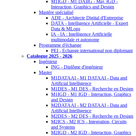
M1IGD - M1 DAIIG - Maj. IGD -
Interaction, Graphics and Design
Mastère spécialisé
ADE - Architecte Digital d'Entreprise
DATA - Intelligence Artificielle - Expert
Data & MLops
IA - IA : Intelligence Artificielle
multimodale et autonome
Programme d'échange
PEI - Echange international non diplomant
Catalogue 2025 - 2026
Ingénieur
ING - Diplôme d'ingénieur
Master
M1DATAAI - M1 DATAAI - Data and
Artificial Intelligence
M1DES - M1 DES - Recherche en Design
M1IGD - M1 IGD - Interaction, Graphics
and Design
M2DATAAI - M2 DATAAI - Data and
Artificial Intelligence
M2DES - M2 DES - Recherche en Design
M2ICS - M2 ICS - Integration, Circuits
and Systems
M2IGD - M2 IGD - Interaction, Graphics