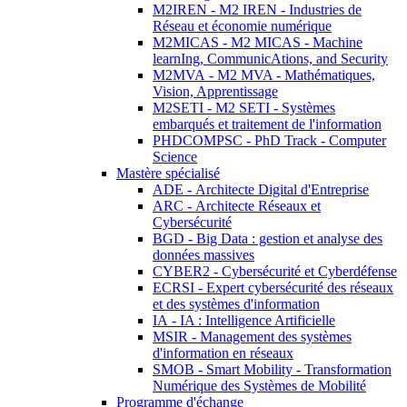
M2IREN - M2 IREN - Industries de
Réseau et économie numérique
M2MICAS - M2 MICAS - Machine
learnIng, CommunicAtions, and Security
M2MVA - M2 MVA - Mathématiques,
Vision, Apprentissage
M2SETI - M2 SETI - Systèmes
embarqués et traitement de l'information
PHDCOMPSC - PhD Track - Computer
Science
Mastère spécialisé
ADE - Architecte Digital d'Entreprise
ARC - Architecte Réseaux et
Cybersécurité
BGD - Big Data : gestion et analyse des
données massives
CYBER2 - Cybersécurité et Cyberdéfense
ECRSI - Expert cybersécurité des réseaux
et des systèmes d'information
IA - IA : Intelligence Artificielle
MSIR - Management des systèmes
d'information en réseaux
SMOB - Smart Mobility - Transformation
Numérique des Systèmes de Mobilité
Programme d'échange