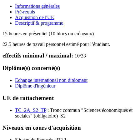
Informations générales
Pré-requis
Acquisition de l'UE
Descriptif & programme
15 heures en présentiel (10 blocs ou créneaux)
22.5 heures de travail personnel estimé pour l’étudiant.
effectifs minimal / maximal:
10
/
33
Diplôme(s) concerné(s)
Echange international non diplomant
Diplôme d'ingénieur
UE de rattachement
TC_2A_S2_TP
: Tronc commun "Sciences économiques et
sociales" (obligatoire)_S2
Niveaux en cours d'acquisition
Niveau de Français :
B2.1