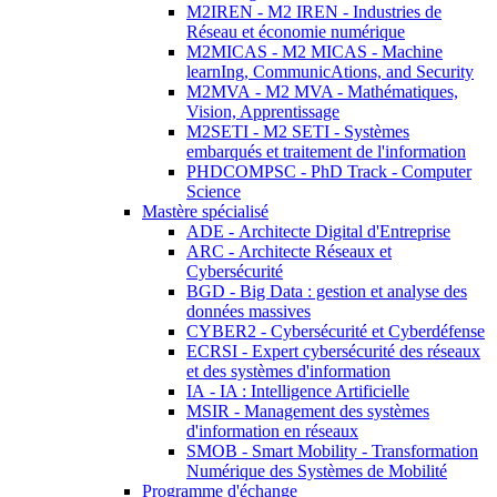
M2IREN - M2 IREN - Industries de
Réseau et économie numérique
M2MICAS - M2 MICAS - Machine
learnIng, CommunicAtions, and Security
M2MVA - M2 MVA - Mathématiques,
Vision, Apprentissage
M2SETI - M2 SETI - Systèmes
embarqués et traitement de l'information
PHDCOMPSC - PhD Track - Computer
Science
Mastère spécialisé
ADE - Architecte Digital d'Entreprise
ARC - Architecte Réseaux et
Cybersécurité
BGD - Big Data : gestion et analyse des
données massives
CYBER2 - Cybersécurité et Cyberdéfense
ECRSI - Expert cybersécurité des réseaux
et des systèmes d'information
IA - IA : Intelligence Artificielle
MSIR - Management des systèmes
d'information en réseaux
SMOB - Smart Mobility - Transformation
Numérique des Systèmes de Mobilité
Programme d'échange