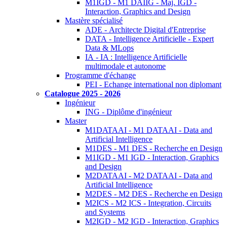
M1IGD - M1 DAIIG - Maj. IGD -
Interaction, Graphics and Design
Mastère spécialisé
ADE - Architecte Digital d'Entreprise
DATA - Intelligence Artificielle - Expert
Data & MLops
IA - IA : Intelligence Artificielle
multimodale et autonome
Programme d'échange
PEI - Echange international non diplomant
Catalogue 2025 - 2026
Ingénieur
ING - Diplôme d'ingénieur
Master
M1DATAAI - M1 DATAAI - Data and
Artificial Intelligence
M1DES - M1 DES - Recherche en Design
M1IGD - M1 IGD - Interaction, Graphics
and Design
M2DATAAI - M2 DATAAI - Data and
Artificial Intelligence
M2DES - M2 DES - Recherche en Design
M2ICS - M2 ICS - Integration, Circuits
and Systems
M2IGD - M2 IGD - Interaction, Graphics