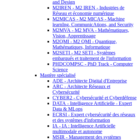
and Design
M2IREN - M2 IREN - Industries de
Réseau et économie numérique
M2MICAS - M2 MICAS - Machine
learnIng, CommunicAtions, and Security
M2MVA - M2 MVA - Mathématiques,
Vision, Apprentissage
M2QMI - M2 QMI - Quantique,
Mathématiques, Informatique
M2SETI - M2 SETI - Systèmes
embarqués et traitement de l'information
PHDCOMPSC - PhD Track - Computer
Science
Mastère spécialisé
ADE - Architecte Digital d'Entreprise
ARC - Architecte Réseaux et
Cybersécurité
CYBER2 - Cybersécurité et Cyberdéfense
DATA - Intelligence Artificielle - Expert
Data & MLops
ECRSI - Expert cybersécurité des réseaux
et des systèmes d'information
IA - IA : Intelligence Artificielle
multimodale et autonome
MSIR - Management des systèmes