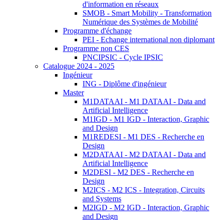
d'information en réseaux
SMOB - Smart Mobility - Transformation
Numérique des Systèmes de Mobilité
Programme d'échange
PEI - Echange international non diplomant
Programme non CES
PNCIPSIC - Cycle IPSIC
Catalogue 2024 - 2025
Ingénieur
ING - Diplôme d'ingénieur
Master
M1DATAAI - M1 DATAAI - Data and
Artificial Intelligence
M1IGD - M1 IGD - Interaction, Graphic
and Design
M1REDESI - M1 DES - Recherche en
Design
M2DATAAI - M2 DATAAI - Data and
Artificial Intelligence
M2DESI - M2 DES - Recherche en
Design
M2ICS - M2 ICS - Integration, Circuits
and Systems
M2IGD - M2 IGD - Interaction, Graphic
and Design