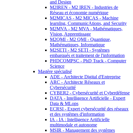
and Design
M2IREN - M2 IREN - Industries de
Réseau et économie numérique
M2MICAS - M2 MICAS - Machine
learnIng, CommunicAtions, and Security
M2MVA - M2 MVA - Mathématiques,
Vision, Apprentissage
M2QMI - M2 QMI - Quantique,
Mathématiques, Informatique
M2SETI - M2 SETI - Systèmes
embarqués et traitement de l'information
PHDCOMPSC - PhD Track - Computer
Science
Mastère spécialisé
ADE - Architecte Digital d'Entreprise
ARC - Architecte Réseaux et
Cybersécurité
CYBER2 - Cybersécurité et Cyberdéfense
DATA - Intelligence Artificielle - Expert
Data & MLops
ECRSI - Expert cybersécurité des réseaux
et des systèmes d'information
IA - IA : Intelligence Artificielle
multimodale et autonome
MSIR - Management des systèmes