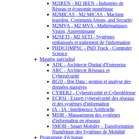
M2IREN - M2 IREN - Industries de
Réseau et économie numérique
M2MICAS - M2 MICAS - Machine
learnIng, CommunicAtions, and Security
M2MVA - M2 MVA - Mathématiques,
Vision, Apprentissage
M2SETI - M2 SETI - Systèmes
embarqués et traitement de l'information
PHDCOMPSC - PhD Track - Computer
Science
Mastère spécialisé
ADE - Architecte Digital d'Entreprise
ARC - Architecte Réseaux et
Cybersécurité
BGD - Big Data : gestion et analyse des
données massives
CYBER2 - Cybersécurité et Cyberdéfense
ECRSI - Expert cybersécurité des réseaux
et des systèmes d'information
IA - IA : Intelligence Artificielle
MSIR - Management des systèmes
d'information en réseaux
SMOB - Smart Mobility - Transformation
Numérique des Systèmes de Mobilité
Programme d'échange