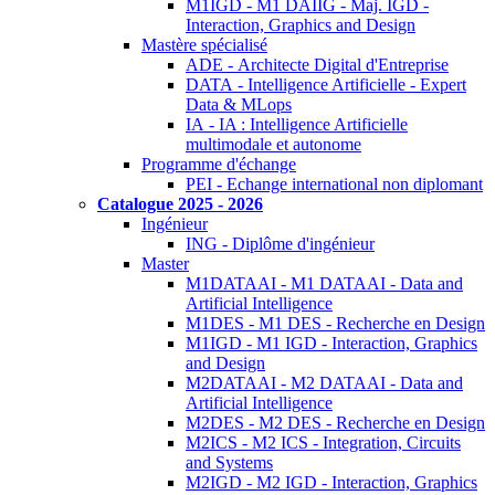
M1IGD - M1 DAIIG - Maj. IGD -
Interaction, Graphics and Design
Mastère spécialisé
ADE - Architecte Digital d'Entreprise
DATA - Intelligence Artificielle - Expert
Data & MLops
IA - IA : Intelligence Artificielle
multimodale et autonome
Programme d'échange
PEI - Echange international non diplomant
Catalogue 2025 - 2026
Ingénieur
ING - Diplôme d'ingénieur
Master
M1DATAAI - M1 DATAAI - Data and
Artificial Intelligence
M1DES - M1 DES - Recherche en Design
M1IGD - M1 IGD - Interaction, Graphics
and Design
M2DATAAI - M2 DATAAI - Data and
Artificial Intelligence
M2DES - M2 DES - Recherche en Design
M2ICS - M2 ICS - Integration, Circuits
and Systems
M2IGD - M2 IGD - Interaction, Graphics