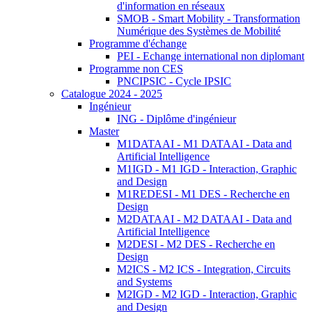
d'information en réseaux
SMOB - Smart Mobility - Transformation
Numérique des Systèmes de Mobilité
Programme d'échange
PEI - Echange international non diplomant
Programme non CES
PNCIPSIC - Cycle IPSIC
Catalogue 2024 - 2025
Ingénieur
ING - Diplôme d'ingénieur
Master
M1DATAAI - M1 DATAAI - Data and
Artificial Intelligence
M1IGD - M1 IGD - Interaction, Graphic
and Design
M1REDESI - M1 DES - Recherche en
Design
M2DATAAI - M2 DATAAI - Data and
Artificial Intelligence
M2DESI - M2 DES - Recherche en
Design
M2ICS - M2 ICS - Integration, Circuits
and Systems
M2IGD - M2 IGD - Interaction, Graphic
and Design