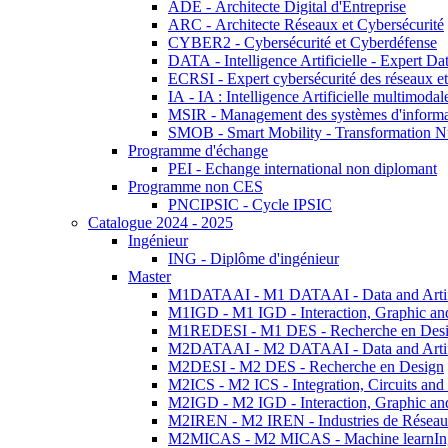
ADE - Architecte Digital d'Entreprise
ARC - Architecte Réseaux et Cybersécurité
CYBER2 - Cybersécurité et Cyberdéfense
DATA - Intelligence Artificielle - Expert 
ECRSI - Expert cybersécurité des réseaux et
IA - IA : Intelligence Artificielle multimoda
MSIR - Management des systèmes d'informa
SMOB - Smart Mobility - Transformation N
Programme d'échange
PEI - Echange international non diplomant
Programme non CES
PNCIPSIC - Cycle IPSIC
Catalogue 2024 - 2025
Ingénieur
ING - Diplôme d'ingénieur
Master
M1DATAAI - M1 DATAAI - Data and Artific
M1IGD - M1 IGD - Interaction, Graphic an
M1REDESI - M1 DES - Recherche en Des
M2DATAAI - M2 DATAAI - Data and Artific
M2DESI - M2 DES - Recherche en Design
M2ICS - M2 ICS - Integration, Circuits and
M2IGD - M2 IGD - Interaction, Graphic an
M2IREN - M2 IREN - Industries de Réseau
M2MICAS - M2 MICAS - Machine learnIng