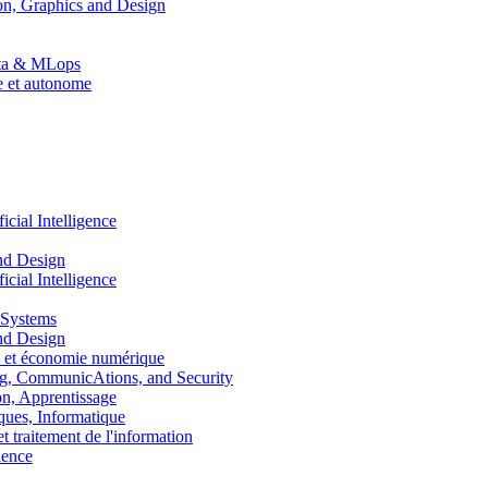
n, Graphics and Design
Data & MLops
le et autonome
ial Intelligence
nd Design
ial Intelligence
 Systems
nd Design
 et économie numérique
, CommunicAtions, and Security
, Apprentissage
ues, Informatique
traitement de l'information
ence