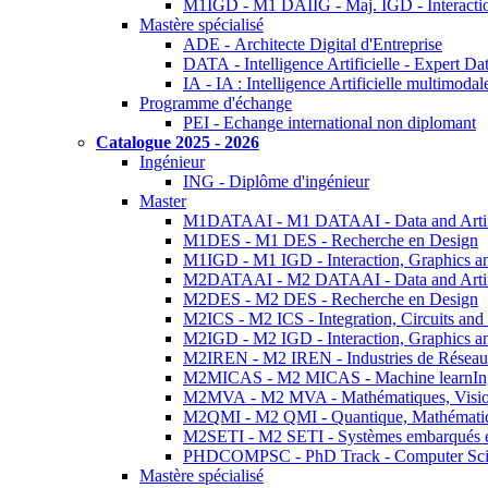
M1IGD - M1 DAIIG - Maj. IGD - Interactio
Mastère spécialisé
ADE - Architecte Digital d'Entreprise
DATA - Intelligence Artificielle - Expert 
IA - IA : Intelligence Artificielle multimoda
Programme d'échange
PEI - Echange international non diplomant
Catalogue 2025 - 2026
Ingénieur
ING - Diplôme d'ingénieur
Master
M1DATAAI - M1 DATAAI - Data and Artific
M1DES - M1 DES - Recherche en Design
M1IGD - M1 IGD - Interaction, Graphics a
M2DATAAI - M2 DATAAI - Data and Artific
M2DES - M2 DES - Recherche en Design
M2ICS - M2 ICS - Integration, Circuits and
M2IGD - M2 IGD - Interaction, Graphics a
M2IREN - M2 IREN - Industries de Réseau
M2MICAS - M2 MICAS - Machine learnIng
M2MVA - M2 MVA - Mathématiques, Vision
M2QMI - M2 QMI - Quantique, Mathématiq
M2SETI - M2 SETI - Systèmes embarqués et 
PHDCOMPSC - PhD Track - Computer Sci
Mastère spécialisé