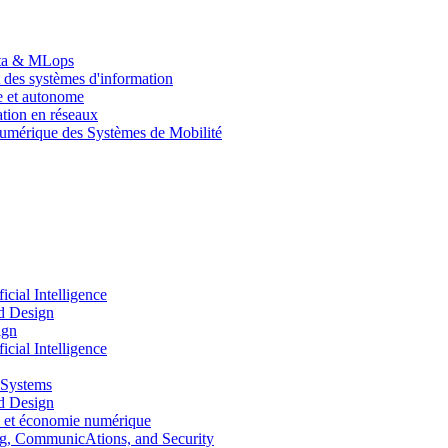
Data & MLops
 des systèmes d'information
le et autonome
tion en réseaux
umérique des Systèmes de Mobilité
ial Intelligence
d Design
ign
ial Intelligence
 Systems
d Design
 et économie numérique
, CommunicAtions, and Security