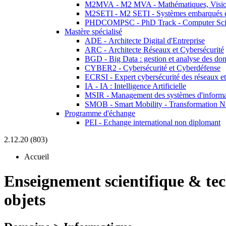
M2MVA - M2 MVA - Mathématiques, Vision
M2SETI - M2 SETI - Systèmes embarqués et 
PHDCOMPSC - PhD Track - Computer Sci
Mastère spécialisé
ADE - Architecte Digital d'Entreprise
ARC - Architecte Réseaux et Cybersécurité
BGD - Big Data : gestion et analyse des do
CYBER2 - Cybersécurité et Cyberdéfense
ECRSI - Expert cybersécurité des réseaux et
IA - IA : Intelligence Artificielle
MSIR - Management des systèmes d'informa
SMOB - Smart Mobility - Transformation N
Programme d'échange
PEI - Echange international non diplomant
2.12.20 (803)
Accueil
Enseignement scientifique & te
objets