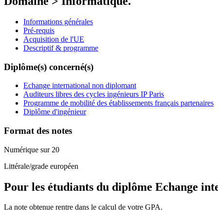
Domaine > Informatique.
Informations générales
Pré-requis
Acquisition de l'UE
Descriptif & programme
Diplôme(s) concerné(s)
Echange international non diplomant
Auditeurs libres des cycles ingénieurs IP Paris
Programme de mobilité des établissements français partenaires
Diplôme d'ingénieur
Format des notes
Numérique sur 20
Littérale/grade européen
Pour les étudiants du diplôme
Echange int
La note obtenue rentre dans le calcul de votre GPA.