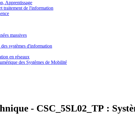
, Apprentissage
traitement de l'information
ence
nnées massives
 des systèmes d'information
tion en réseaux
umérique des Systèmes de Mobilité
chnique
-
CSC_5SL02_TP :
Systè