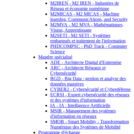
M2IREN - M2 IREN - Industries de
Réseau et économie numérique
M2MICAS - M2 MICAS - Machine
learnIng, CommunicAtions, and Security
M2MVA - M2 MVA - Mathématiques,
Vision, Apprentissage
M2SETI - M2 SETI - Systèmes
embarqués et traitement de l'information
PHDCOMPSC - PhD Track - Computer
Science
Mastère spécialisé
ADE - Architecte Digital d'Entreprise
ARC - Architecte Réseaux et
Cybersécurité
BGD - Big Data : gestion et analyse des
données massives
CYBER2 - Cybersécurité et Cyberdéfense
ECRSI - Expert cybersécurité des réseaux
et des systèmes d'information
IA - IA : Intelligence Artificielle
MSIR - Management des systèmes
d'information en réseaux
SMOB - Smart Mobility - Transformation
Numérique des Systèmes de Mobilité
Programme d'échange