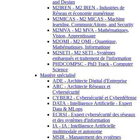
and Design
M2IREN - M2 IREN - Industries de
Réseau et économie numérique
M2MICAS - M2 MICAS - Machine
learnIng, CommunicAtions, and Security
M2MVA - M2 MVA - Mathématiques,
Vision, Apprentissage
M2QMI - M2 QMI - Quantique,
Mathématiques, Informatique
M2SETI - M2 SETI - Systèmes
embarqués et traitement de l'information
PHDCOMPSC - PhD Track - Computer
Science
Mastère spécialisé
ADE - Architecte Digital d'Entreprise
ARC - Architecte Réseaux et
Cybersécurité
CYBER2 - Cybersécurité et Cyberdéfense
DATA - Intelligence Artificielle - Expert
Data & MLops
ECRSI - Expert cybersécurité des réseaux
et des systèmes d'information
IA - IA : Intelligence Artificielle
multimodale et autonome
MSIR - Management des systèmes