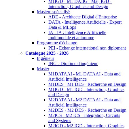
M1IGD - M1 DAIIG - Maj. IGD -
Interaction, Graphics and Design
Mastère spécialisé
ADE - Architecte Digital d'Entreprise
DATA - Intelligence Artificielle - Expert
Data & MLops
IA - IA : Intelligence Artificielle
multimodale et autonome
Programme d'échange
PEI - Echange international non diplomant
Catalogue 2025 - 2026
Ingénieur
ING - Diplôme d'ingénieur
Master
M1DATAAI - M1 DATAAI - Data and
Artificial Intelligence
M1DES - M1 DES - Recherche en Design
M1IGD - M1 IGD - Interaction, Graphics
and Design
M2DATAAI - M2 DATAAI - Data and
Artificial Intelligence
M2DES - M2 DES - Recherche en Design
M2ICS - M2 ICS - Integration, Circuits
and Systems
M2IGD - M2 IGD - Interaction, Graphics