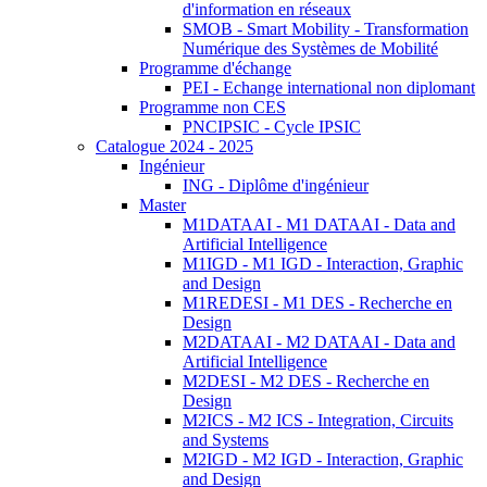
d'information en réseaux
SMOB - Smart Mobility - Transformation
Numérique des Systèmes de Mobilité
Programme d'échange
PEI - Echange international non diplomant
Programme non CES
PNCIPSIC - Cycle IPSIC
Catalogue 2024 - 2025
Ingénieur
ING - Diplôme d'ingénieur
Master
M1DATAAI - M1 DATAAI - Data and
Artificial Intelligence
M1IGD - M1 IGD - Interaction, Graphic
and Design
M1REDESI - M1 DES - Recherche en
Design
M2DATAAI - M2 DATAAI - Data and
Artificial Intelligence
M2DESI - M2 DES - Recherche en
Design
M2ICS - M2 ICS - Integration, Circuits
and Systems
M2IGD - M2 IGD - Interaction, Graphic
and Design