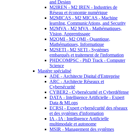
and Design
M2IREN - M2 IREN - Industries de
Réseau et économie numérique
M2MICAS - M2 MICAS - Machine
learnIng, CommunicAtions, and Security
M2MVA - M2 MVA - Mathématiques,
Vision, Apprentissage
M2QMI - M2 QMI - Quantique,
Mathématiques, Informatique
M2SETI - M2 SETI - Systèmes
embarqués et traitement de l'information
PHDCOMPSC - PhD Track - Computer
Science
Mastère spécialisé
ADE - Architecte Digital d'Entreprise
ARC - Architecte Réseaux et
Cybersécurité
CYBER2 - Cybersécurité et Cyberdéfense
DATA - Intelligence Artificielle - Expert
Data & MLops
ECRSI - Expert cybersécurité des réseaux
et des systèmes d'information
IA - IA : Intelligence Artificielle
multimodale et autonome
MSIR - Management des systèmes