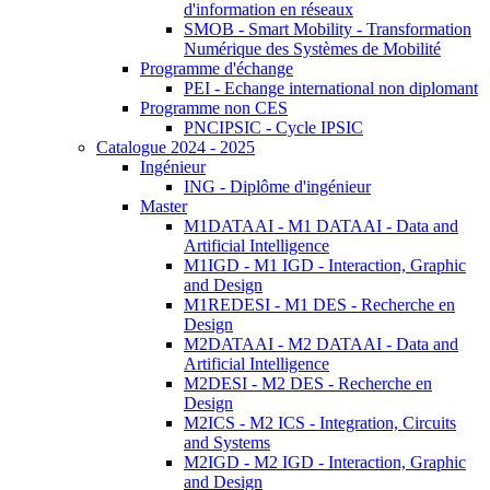
d'information en réseaux
SMOB - Smart Mobility - Transformation
Numérique des Systèmes de Mobilité
Programme d'échange
PEI - Echange international non diplomant
Programme non CES
PNCIPSIC - Cycle IPSIC
Catalogue 2024 - 2025
Ingénieur
ING - Diplôme d'ingénieur
Master
M1DATAAI - M1 DATAAI - Data and
Artificial Intelligence
M1IGD - M1 IGD - Interaction, Graphic
and Design
M1REDESI - M1 DES - Recherche en
Design
M2DATAAI - M2 DATAAI - Data and
Artificial Intelligence
M2DESI - M2 DES - Recherche en
Design
M2ICS - M2 ICS - Integration, Circuits
and Systems
M2IGD - M2 IGD - Interaction, Graphic
and Design