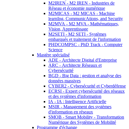
M2IREN - M2 IREN - Industries de
Réseau et économie numérique
M2MICAS - M2 MICAS - Machine
learnIng, CommunicAtions, and Security
M2MVA - M2 MVA - Mathématiques,
Vision, Apprentissage
M2SETI - M2 SETI - Systèmes
embarqués et traitement de l'information
PHDCOMPSC - PhD Track - Computer
Science
Mastère spécialisé
ADE - Architecte Digital d'Entreprise
ARC - Architecte Réseaux et
Cybersécurité
BGD - Big Data : gestion et analyse des
données massives
CYBER2 - Cybersécurité et Cyberdéfense
ECRSI - Expert cybersécurité des réseaux
et des systèmes d'information
IA - IA : Intelligence Artificielle
MSIR - Management des systèmes
d'information en réseaux
SMOB - Smart Mobility - Transformation
Numérique des Systèmes de Mobilité
Programme d'échange