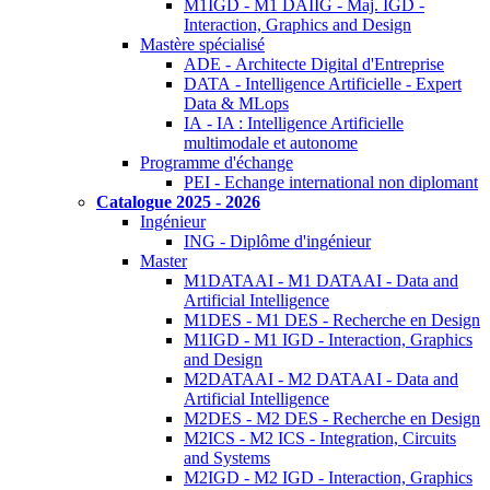
M1IGD - M1 DAIIG - Maj. IGD -
Interaction, Graphics and Design
Mastère spécialisé
ADE - Architecte Digital d'Entreprise
DATA - Intelligence Artificielle - Expert
Data & MLops
IA - IA : Intelligence Artificielle
multimodale et autonome
Programme d'échange
PEI - Echange international non diplomant
Catalogue 2025 - 2026
Ingénieur
ING - Diplôme d'ingénieur
Master
M1DATAAI - M1 DATAAI - Data and
Artificial Intelligence
M1DES - M1 DES - Recherche en Design
M1IGD - M1 IGD - Interaction, Graphics
and Design
M2DATAAI - M2 DATAAI - Data and
Artificial Intelligence
M2DES - M2 DES - Recherche en Design
M2ICS - M2 ICS - Integration, Circuits
and Systems
M2IGD - M2 IGD - Interaction, Graphics