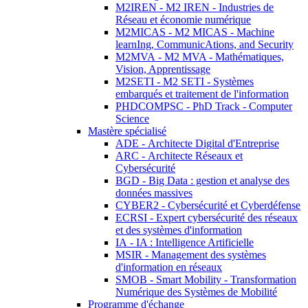
M2IREN - M2 IREN - Industries de
Réseau et économie numérique
M2MICAS - M2 MICAS - Machine
learnIng, CommunicAtions, and Security
M2MVA - M2 MVA - Mathématiques,
Vision, Apprentissage
M2SETI - M2 SETI - Systèmes
embarqués et traitement de l'information
PHDCOMPSC - PhD Track - Computer
Science
Mastère spécialisé
ADE - Architecte Digital d'Entreprise
ARC - Architecte Réseaux et
Cybersécurité
BGD - Big Data : gestion et analyse des
données massives
CYBER2 - Cybersécurité et Cyberdéfense
ECRSI - Expert cybersécurité des réseaux
et des systèmes d'information
IA - IA : Intelligence Artificielle
MSIR - Management des systèmes
d'information en réseaux
SMOB - Smart Mobility - Transformation
Numérique des Systèmes de Mobilité
Programme d'échange