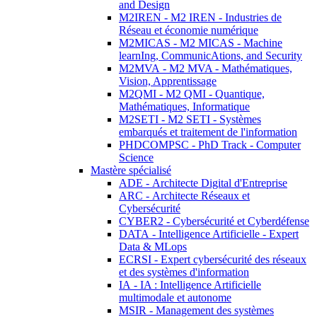
and Design
M2IREN - M2 IREN - Industries de
Réseau et économie numérique
M2MICAS - M2 MICAS - Machine
learnIng, CommunicAtions, and Security
M2MVA - M2 MVA - Mathématiques,
Vision, Apprentissage
M2QMI - M2 QMI - Quantique,
Mathématiques, Informatique
M2SETI - M2 SETI - Systèmes
embarqués et traitement de l'information
PHDCOMPSC - PhD Track - Computer
Science
Mastère spécialisé
ADE - Architecte Digital d'Entreprise
ARC - Architecte Réseaux et
Cybersécurité
CYBER2 - Cybersécurité et Cyberdéfense
DATA - Intelligence Artificielle - Expert
Data & MLops
ECRSI - Expert cybersécurité des réseaux
et des systèmes d'information
IA - IA : Intelligence Artificielle
multimodale et autonome
MSIR - Management des systèmes