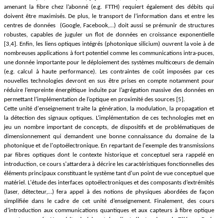
amenant la fibre chez l’abonné (e.g. FTTH) requiert également des débits qui
doivent être maximisés. De plus, le transport de l’information dans et entre les
centres de données (Google, Facebook,...) doit aussi se prémunir de structures
robustes, capables de juguler un flot de données en croissance exponentielle
[3,4]. Enfin, les liens optiques intégrés (photonique silicium) ouvrent la voie à de
nombreuses applications à fort potentiel comme les
communications intra-puces,
une donnée importante pour le déploiement des systèmes multicœurs de demain
(e.g. calcul à haute performance)
. Les contraintes de coût imposées par ces
nouvelles technologies devront en sus être prises en compte notamment
pour
réduire l’empreinte énergétique induite par l’agrégation massive des données en
permettant l’implémentation de l’optique en proximité des sources
[5]
.
Cette unité d'enseignement traite la génération, la modulation, la propagation et
la détection des signaux optiques. L’implémentation de ces technologies met en
jeu un nombre important de concepts, de dispositifs et de problématiques de
dimensionnement qui demandent une bonne connaissance du domaine de la
photonique et de l'optoélectronique. En repartant de l'exemple des transmissions
par fibres optiques dont le contexte historique et conceptuel sera rappelé en
introduction, ce cours s'attardera à décrire les caractéristiques fonctionnelles des
éléments principaux constituant le système tant d'un point de vue conceptuel que
matériel. L'étude des interfaces optoélectroniques et des composants d’extrémités
(laser, détecteur,…) fera appel à des notions de physiques abordées de façon
simplifiée dans le cadre de cet unité d’enseignement. Finalement, des cours
d’introduction aux communications quantiques et aux capteurs à fibre optique