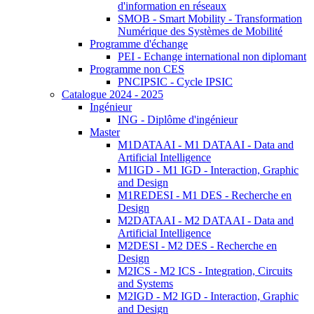
d'information en réseaux
SMOB - Smart Mobility - Transformation
Numérique des Systèmes de Mobilité
Programme d'échange
PEI - Echange international non diplomant
Programme non CES
PNCIPSIC - Cycle IPSIC
Catalogue 2024 - 2025
Ingénieur
ING - Diplôme d'ingénieur
Master
M1DATAAI - M1 DATAAI - Data and
Artificial Intelligence
M1IGD - M1 IGD - Interaction, Graphic
and Design
M1REDESI - M1 DES - Recherche en
Design
M2DATAAI - M2 DATAAI - Data and
Artificial Intelligence
M2DESI - M2 DES - Recherche en
Design
M2ICS - M2 ICS - Integration, Circuits
and Systems
M2IGD - M2 IGD - Interaction, Graphic
and Design