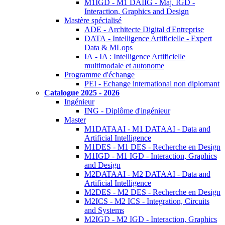
M1IGD - M1 DAIIG - Maj. IGD -
Interaction, Graphics and Design
Mastère spécialisé
ADE - Architecte Digital d'Entreprise
DATA - Intelligence Artificielle - Expert
Data & MLops
IA - IA : Intelligence Artificielle
multimodale et autonome
Programme d'échange
PEI - Echange international non diplomant
Catalogue 2025 - 2026
Ingénieur
ING - Diplôme d'ingénieur
Master
M1DATAAI - M1 DATAAI - Data and
Artificial Intelligence
M1DES - M1 DES - Recherche en Design
M1IGD - M1 IGD - Interaction, Graphics
and Design
M2DATAAI - M2 DATAAI - Data and
Artificial Intelligence
M2DES - M2 DES - Recherche en Design
M2ICS - M2 ICS - Integration, Circuits
and Systems
M2IGD - M2 IGD - Interaction, Graphics