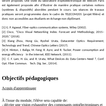
seront proposés. Une visite du laboratoire d’optoélectronique de Télécom Paris
est également proposée afin d’illustrer de manière pratique certaines notions
(systèmes & dispositifs) abordées pendant le cours. Les séances de travaux
pratiques seront programmées dans le cadre de TELECOM205 (projet filière) et
donc non accessibles aux étudiants en échange non diplômant.
[1] G. P. Agawal, Fiber-optics communication systems, Wiley (2002).
[2] Cisco, “Cisco Visual Networking Index: Forecast and Methodology, 2015–
2020,” (2016).
[3] Xiang Zhou, Hong Liu, Ryohei Urata, Datacenter Optics: Requirement,
Technology and Trend, Chinese Optics Letters (2017).
[4] K. Hinton, J. Baliga, M. Feng, R. Ayre, and R. Tucker, Power consumption and
energy efficiency in the internet, IEEE Network, (2011).
[5] C. F. Lam, H. Liu, and R. Urata, What Devices do Data Centers Need ?, Conf.
Opt. Fiber Commun. Tech. Dig. Ser., (2014).
Objectifs pédagogiques
Acquis d'apprentissage
À l'issue du module, l'élève sera capable de:
- décrire une vision exhaustive des composants optoélectroniques et