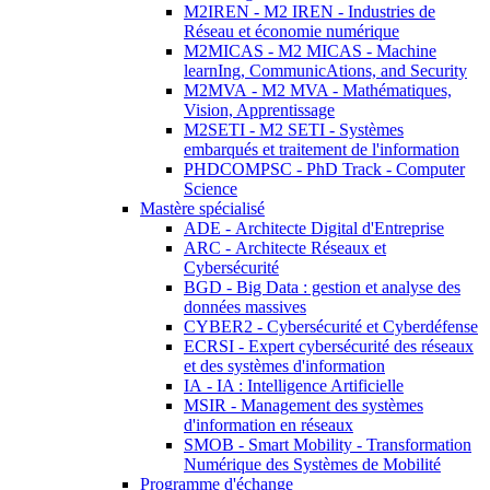
M2IREN - M2 IREN - Industries de
Réseau et économie numérique
M2MICAS - M2 MICAS - Machine
learnIng, CommunicAtions, and Security
M2MVA - M2 MVA - Mathématiques,
Vision, Apprentissage
M2SETI - M2 SETI - Systèmes
embarqués et traitement de l'information
PHDCOMPSC - PhD Track - Computer
Science
Mastère spécialisé
ADE - Architecte Digital d'Entreprise
ARC - Architecte Réseaux et
Cybersécurité
BGD - Big Data : gestion et analyse des
données massives
CYBER2 - Cybersécurité et Cyberdéfense
ECRSI - Expert cybersécurité des réseaux
et des systèmes d'information
IA - IA : Intelligence Artificielle
MSIR - Management des systèmes
d'information en réseaux
SMOB - Smart Mobility - Transformation
Numérique des Systèmes de Mobilité
Programme d'échange