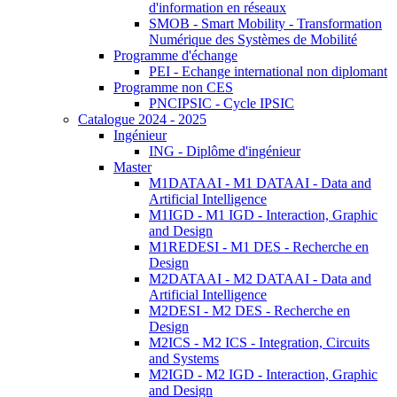
d'information en réseaux
SMOB - Smart Mobility - Transformation
Numérique des Systèmes de Mobilité
Programme d'échange
PEI - Echange international non diplomant
Programme non CES
PNCIPSIC - Cycle IPSIC
Catalogue 2024 - 2025
Ingénieur
ING - Diplôme d'ingénieur
Master
M1DATAAI - M1 DATAAI - Data and
Artificial Intelligence
M1IGD - M1 IGD - Interaction, Graphic
and Design
M1REDESI - M1 DES - Recherche en
Design
M2DATAAI - M2 DATAAI - Data and
Artificial Intelligence
M2DESI - M2 DES - Recherche en
Design
M2ICS - M2 ICS - Integration, Circuits
and Systems
M2IGD - M2 IGD - Interaction, Graphic
and Design