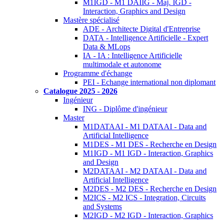
M1IGD - M1 DAIIG - Maj. IGD -
Interaction, Graphics and Design
Mastère spécialisé
ADE - Architecte Digital d'Entreprise
DATA - Intelligence Artificielle - Expert
Data & MLops
IA - IA : Intelligence Artificielle
multimodale et autonome
Programme d'échange
PEI - Echange international non diplomant
Catalogue 2025 - 2026
Ingénieur
ING - Diplôme d'ingénieur
Master
M1DATAAI - M1 DATAAI - Data and
Artificial Intelligence
M1DES - M1 DES - Recherche en Design
M1IGD - M1 IGD - Interaction, Graphics
and Design
M2DATAAI - M2 DATAAI - Data and
Artificial Intelligence
M2DES - M2 DES - Recherche en Design
M2ICS - M2 ICS - Integration, Circuits
and Systems
M2IGD - M2 IGD - Interaction, Graphics