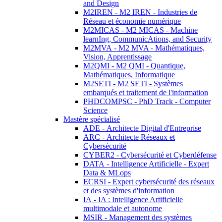
and Design
M2IREN - M2 IREN - Industries de
Réseau et économie numérique
M2MICAS - M2 MICAS - Machine
learnIng, CommunicAtions, and Security
M2MVA - M2 MVA - Mathématiques,
Vision, Apprentissage
M2QMI - M2 QMI - Quantique,
Mathématiques, Informatique
M2SETI - M2 SETI - Systèmes
embarqués et traitement de l'information
PHDCOMPSC - PhD Track - Computer
Science
Mastère spécialisé
ADE - Architecte Digital d'Entreprise
ARC - Architecte Réseaux et
Cybersécurité
CYBER2 - Cybersécurité et Cyberdéfense
DATA - Intelligence Artificielle - Expert
Data & MLops
ECRSI - Expert cybersécurité des réseaux
et des systèmes d'information
IA - IA : Intelligence Artificielle
multimodale et autonome
MSIR - Management des systèmes