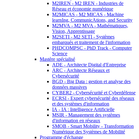
M2IREN - M2 IREN - Industries de
Réseau et économie numérique
M2MICAS - M2 MICAS - Machine
learnIng, CommunicAtions, and Security
M2MVA - M2 MVA - Mathématiques,
Vision, Apprentissage
M2SETI - M2 SETI - Systèmes
embarqués et traitement de l'information
PHDCOMPSC - PhD Track - Computer
Science
Mastère spécialisé
ADE - Architecte Digital d'Entreprise
ARC - Architecte Réseaux et
Cybersécurité
BGD - Big Data : gestion et analyse des
données massives
CYBER2 - Cybersécurité et Cyberdéfense
ECRSI - Expert cybersécurité des réseaux
et des systèmes d'information
IA - IA : Intelligence Artificielle
MSIR - Management des systèmes
d'information en réseaux
SMOB - Smart Mobility - Transformation
Numérique des Systèmes de Mobilité
Programme d'échange