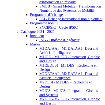
d'information en réseaux
SMOB - Smart Mobility - Transformation
Numérique des Systèmes de Mobilité
Programme d'échange
PEI - Echange international non diplomant
Programme non CES
PNCIPSIC - Cycle IPSIC
Catalogue 2024 - 2025
Ingénieur
ING - Diplôme d'ingénieur
Master
M1DATAAI - M1 DATAAI - Data and
Artificial Intelligence
M1IGD - M1 IGD - Interaction, Graphic
and Design
M1REDESI - M1 DES - Recherche en
Design
M2DATAAI - M2 DATAAI - Data and
Artificial Intelligence
M2DESI - M2 DES - Recherche en
Design
M2ICS - M2 ICS - Integration, Circuits
and Systems
M2IGD - M2 IGD - Interaction, Graphic
and Design