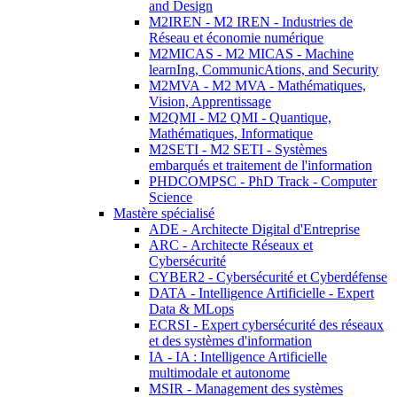
and Design
M2IREN - M2 IREN - Industries de
Réseau et économie numérique
M2MICAS - M2 MICAS - Machine
learnIng, CommunicAtions, and Security
M2MVA - M2 MVA - Mathématiques,
Vision, Apprentissage
M2QMI - M2 QMI - Quantique,
Mathématiques, Informatique
M2SETI - M2 SETI - Systèmes
embarqués et traitement de l'information
PHDCOMPSC - PhD Track - Computer
Science
Mastère spécialisé
ADE - Architecte Digital d'Entreprise
ARC - Architecte Réseaux et
Cybersécurité
CYBER2 - Cybersécurité et Cyberdéfense
DATA - Intelligence Artificielle - Expert
Data & MLops
ECRSI - Expert cybersécurité des réseaux
et des systèmes d'information
IA - IA : Intelligence Artificielle
multimodale et autonome
MSIR - Management des systèmes