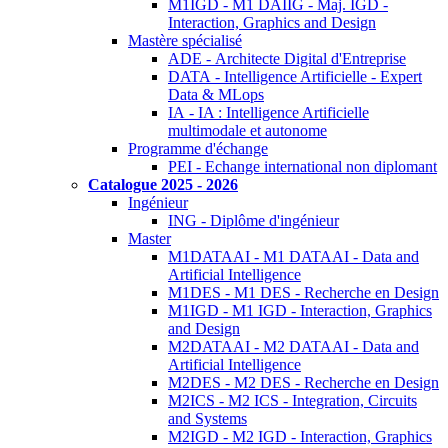
M1IGD - M1 DAIIG - Maj. IGD -
Interaction, Graphics and Design
Mastère spécialisé
ADE - Architecte Digital d'Entreprise
DATA - Intelligence Artificielle - Expert
Data & MLops
IA - IA : Intelligence Artificielle
multimodale et autonome
Programme d'échange
PEI - Echange international non diplomant
Catalogue 2025 - 2026
Ingénieur
ING - Diplôme d'ingénieur
Master
M1DATAAI - M1 DATAAI - Data and
Artificial Intelligence
M1DES - M1 DES - Recherche en Design
M1IGD - M1 IGD - Interaction, Graphics
and Design
M2DATAAI - M2 DATAAI - Data and
Artificial Intelligence
M2DES - M2 DES - Recherche en Design
M2ICS - M2 ICS - Integration, Circuits
and Systems
M2IGD - M2 IGD - Interaction, Graphics