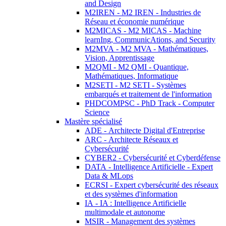
and Design
M2IREN - M2 IREN - Industries de
Réseau et économie numérique
M2MICAS - M2 MICAS - Machine
learnIng, CommunicAtions, and Security
M2MVA - M2 MVA - Mathématiques,
Vision, Apprentissage
M2QMI - M2 QMI - Quantique,
Mathématiques, Informatique
M2SETI - M2 SETI - Systèmes
embarqués et traitement de l'information
PHDCOMPSC - PhD Track - Computer
Science
Mastère spécialisé
ADE - Architecte Digital d'Entreprise
ARC - Architecte Réseaux et
Cybersécurité
CYBER2 - Cybersécurité et Cyberdéfense
DATA - Intelligence Artificielle - Expert
Data & MLops
ECRSI - Expert cybersécurité des réseaux
et des systèmes d'information
IA - IA : Intelligence Artificielle
multimodale et autonome
MSIR - Management des systèmes