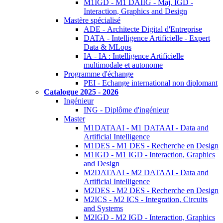
M1IGD - M1 DAIIG - Maj. IGD -
Interaction, Graphics and Design
Mastère spécialisé
ADE - Architecte Digital d'Entreprise
DATA - Intelligence Artificielle - Expert
Data & MLops
IA - IA : Intelligence Artificielle
multimodale et autonome
Programme d'échange
PEI - Echange international non diplomant
Catalogue 2025 - 2026
Ingénieur
ING - Diplôme d'ingénieur
Master
M1DATAAI - M1 DATAAI - Data and
Artificial Intelligence
M1DES - M1 DES - Recherche en Design
M1IGD - M1 IGD - Interaction, Graphics
and Design
M2DATAAI - M2 DATAAI - Data and
Artificial Intelligence
M2DES - M2 DES - Recherche en Design
M2ICS - M2 ICS - Integration, Circuits
and Systems
M2IGD - M2 IGD - Interaction, Graphics