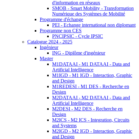
d'information en réseaux
SMOB - Smart Mobility - Transformation
Numérique des Systèmes de Mobilité
Programme d'échange
PEI - Echange international non diplomant
Programme non CES
PNCIPSIC - Cycle IPSIC
Catalogue 2024 - 2025
Ingénieur
ING - Diplôme d'ingénieur
Master
M1DATAAI - M1 DATAAI - Data and
Artificial Intelligence
M1IGD - M1 IGD - Interaction, Graphic
and Design
M1REDESI - M1 DES - Recherche en
Design
M2DATAAI - M2 DATAAI - Data and
Artificial Intelligence
M2DESI - M2 DES - Recherche en
Design
M2ICS - M2 ICS - Integration, Circuits
and Systems
M2IGD - M2 IGD - Interaction, Graphic
and Design