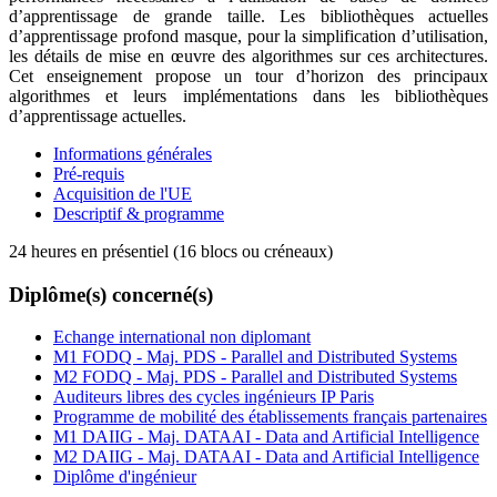
d’apprentissage de grande taille. Les bibliothèques actuelles
d’apprentissage profond masque, pour la simplification d’utilisation,
les détails de mise en œuvre des algorithmes sur ces architectures.
Cet enseignement propose un tour d’horizon des principaux
algorithmes et leurs implémentations dans les bibliothèques
d’apprentissage actuelles.
Informations générales
Pré-requis
Acquisition de l'UE
Descriptif & programme
24 heures en présentiel (16 blocs ou créneaux)
Diplôme(s) concerné(s)
Echange international non diplomant
M1 FODQ - Maj. PDS - Parallel and Distributed Systems
M2 FODQ - Maj. PDS - Parallel and Distributed Systems
Auditeurs libres des cycles ingénieurs IP Paris
Programme de mobilité des établissements français partenaires
M1 DAIIG - Maj. DATAAI - Data and Artificial Intelligence
M2 DAIIG - Maj. DATAAI - Data and Artificial Intelligence
Diplôme d'ingénieur