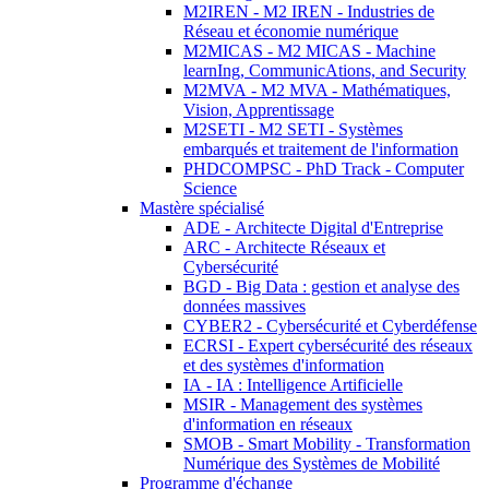
M2IREN - M2 IREN - Industries de
Réseau et économie numérique
M2MICAS - M2 MICAS - Machine
learnIng, CommunicAtions, and Security
M2MVA - M2 MVA - Mathématiques,
Vision, Apprentissage
M2SETI - M2 SETI - Systèmes
embarqués et traitement de l'information
PHDCOMPSC - PhD Track - Computer
Science
Mastère spécialisé
ADE - Architecte Digital d'Entreprise
ARC - Architecte Réseaux et
Cybersécurité
BGD - Big Data : gestion et analyse des
données massives
CYBER2 - Cybersécurité et Cyberdéfense
ECRSI - Expert cybersécurité des réseaux
et des systèmes d'information
IA - IA : Intelligence Artificielle
MSIR - Management des systèmes
d'information en réseaux
SMOB - Smart Mobility - Transformation
Numérique des Systèmes de Mobilité
Programme d'échange