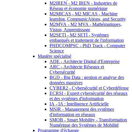
M2IREN - M2 IREN - Industries de
Réseau et économie numérique
M2MICAS - M2 MICAS - Machine
learnIng, CommunicAtions, and Security
M2MVA - M2 MVA - Mathématiques,
Vision, Apprentissage
M2SETI - M2 SETI - Systèmes
embarqués et traitement de l'information
PHDCOMPSC - PhD Track - Computer
Science
Mastère spécialisé
ADE - Architecte Digital d'Entreprise
ARC - Architecte Réseaux et
Cybersécurité
BGD - Big Data : gestion et analyse des
données massives
CYBER2 - Cybersécurité et Cyberdéfense
ECRSI - Expert cybersécurité des réseaux
et des systèmes d'information
IA - IA : Intelligence Artificielle
MSIR - Management des systèmes
d'information en réseaux
SMOB - Smart Mobility - Transformation
Numérique des Systèmes de Mobilité
Programme d'échange