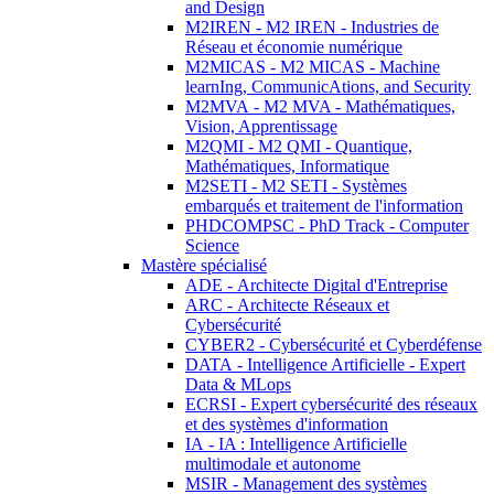
and Design
M2IREN - M2 IREN - Industries de
Réseau et économie numérique
M2MICAS - M2 MICAS - Machine
learnIng, CommunicAtions, and Security
M2MVA - M2 MVA - Mathématiques,
Vision, Apprentissage
M2QMI - M2 QMI - Quantique,
Mathématiques, Informatique
M2SETI - M2 SETI - Systèmes
embarqués et traitement de l'information
PHDCOMPSC - PhD Track - Computer
Science
Mastère spécialisé
ADE - Architecte Digital d'Entreprise
ARC - Architecte Réseaux et
Cybersécurité
CYBER2 - Cybersécurité et Cyberdéfense
DATA - Intelligence Artificielle - Expert
Data & MLops
ECRSI - Expert cybersécurité des réseaux
et des systèmes d'information
IA - IA : Intelligence Artificielle
multimodale et autonome
MSIR - Management des systèmes