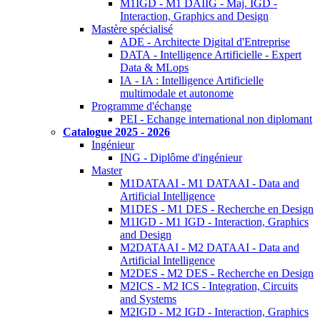
M1IGD - M1 DAIIG - Maj. IGD -
Interaction, Graphics and Design
Mastère spécialisé
ADE - Architecte Digital d'Entreprise
DATA - Intelligence Artificielle - Expert
Data & MLops
IA - IA : Intelligence Artificielle
multimodale et autonome
Programme d'échange
PEI - Echange international non diplomant
Catalogue 2025 - 2026
Ingénieur
ING - Diplôme d'ingénieur
Master
M1DATAAI - M1 DATAAI - Data and
Artificial Intelligence
M1DES - M1 DES - Recherche en Design
M1IGD - M1 IGD - Interaction, Graphics
and Design
M2DATAAI - M2 DATAAI - Data and
Artificial Intelligence
M2DES - M2 DES - Recherche en Design
M2ICS - M2 ICS - Integration, Circuits
and Systems
M2IGD - M2 IGD - Interaction, Graphics