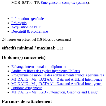
MOB_0AT09_TP:
Emergence in complex systems
).
Informations générales
Pré-requis
Acquisition de l'UE
Descriptif & programme
24 heures en présentiel (16 blocs ou créneaux)
effectifs minimal / maximal:
8
/
33
Diplôme(s) concerné(s)
Echange international non diplomant
Auditeurs libres des cycles ingénieurs IP Paris
Programme de mobilité des établissements français partenaires
M1 DAIIG - Maj. DATAAI - Data and Artificial Intelligence
M2 DAIIG - Maj. DATAAI - Data and Artificial Intelligence
Diplôme d'ingénieur
M1 DAIIG - Maj. IGD - Interaction, Graphics and Design
Parcours de rattachement