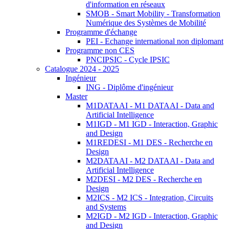
d'information en réseaux
SMOB - Smart Mobility - Transformation
Numérique des Systèmes de Mobilité
Programme d'échange
PEI - Echange international non diplomant
Programme non CES
PNCIPSIC - Cycle IPSIC
Catalogue 2024 - 2025
Ingénieur
ING - Diplôme d'ingénieur
Master
M1DATAAI - M1 DATAAI - Data and
Artificial Intelligence
M1IGD - M1 IGD - Interaction, Graphic
and Design
M1REDESI - M1 DES - Recherche en
Design
M2DATAAI - M2 DATAAI - Data and
Artificial Intelligence
M2DESI - M2 DES - Recherche en
Design
M2ICS - M2 ICS - Integration, Circuits
and Systems
M2IGD - M2 IGD - Interaction, Graphic
and Design