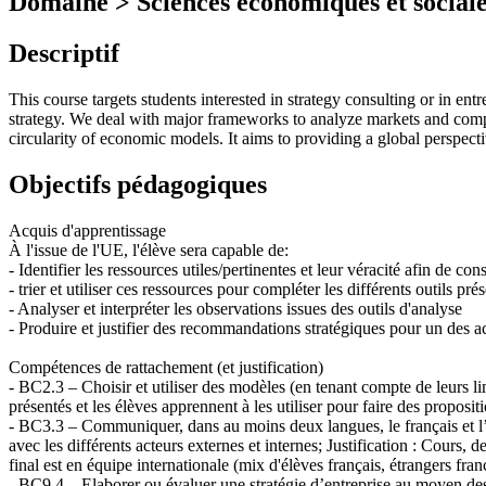
Domaine > Sciences économiques et sociale
Descriptif
This course targets students interested in strategy consulting or in ent
strategy. We deal with major frameworks to analyze markets and compe
circularity of economic models. It aims to providing a global perspect
Objectifs pédagogiques
Acquis d'apprentissage
À l'issue de l'UE, l'élève sera capable de:
- Identifier les ressources utiles/pertinentes et leur véracité afin de con
- trier et utiliser ces ressources pour compléter les différents outils pré
- Analyser et interpréter les observations issues des outils d'analyse
- Produire et justifier des recommandations stratégiques pour un des 
Compétences de rattachement (et justification)
- BC2.3 – Choisir et utiliser des modèles (en tenant compte de leurs li
présentés et les élèves apprennent à les utiliser pour faire des proposit
- BC3.3 – Communiquer, dans au moins deux langues, le français et l’a
avec les différents acteurs externes et internes; Justification : Cours, 
final est en équipe internationale (mix d'élèves français, étrangers fr
- BC9.4 – Elaborer ou évaluer une stratégie d’entreprise au moyen des o