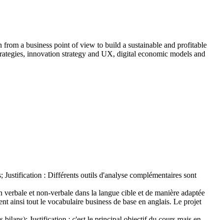
on from a business point of view to build a sustainable and profitable
rategies, innovation strategy and UX, digital economic models and
 Justification : Différents outils d'analyse complémentaires sont
 verbale et non-verbale dans la langue cible et de manière adaptée
rent ainsi tout le vocabulaire business de base en anglais. Le projet
lans); Justification : c'est le principal objectif du cours mais en