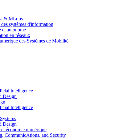
Data & MLops
 des systèmes d'information
le et autonome
tion en réseaux
umérique des Systèmes de Mobilité
ial Intelligence
d Design
ign
ial Intelligence
 Systems
d Design
 et économie numérique
, CommunicAtions, and Security