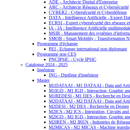
ADE - Architecte Digital d'Entreprise
ARC - Architecte Réseaux et Cybersécurité
CYBER2 - Cybersécurité et Cyberdéfense
DATA - Intelligence Artificielle - Expert 
ECRSI - Expert cybersécurité des réseaux et
IA - IA : Intelligence Artificielle multimoda
MSIR - Management des systèmes d'informa
SMOB - Smart Mobility - Transformation N
Programme d'échange
PEI - Echange international non diplomant
Programme non CES
PNCIPSIC - Cycle IPSIC
Catalogue 2024 - 2025
Ingénieur
ING - Diplôme d'ingénieur
Master
M1DATAAI - M1 DATAAI - Data and Artific
M1IGD - M1 IGD - Interaction, Graphic an
M1REDESI - M1 DES - Recherche en Des
M2DATAAI - M2 DATAAI - Data and Artific
M2DESI - M2 DES - Recherche en Design
M2ICS - M2 ICS - Integration, Circuits and
M2IGD - M2 IGD - Interaction, Graphic an
M2IREN - M2 IREN - Industries de Réseau
M2MICAS - M2 MICAS - Machine learnIng