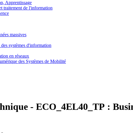
, Apprentissage
traitement de l'information
ence
nnées massives
 des systèmes d'information
tion en réseaux
umérique des Systèmes de Mobilité
chnique
-
ECO_4EL40_TP :
Busi