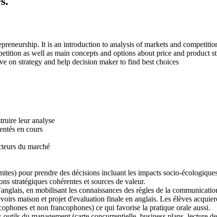
s.
repreneurship. It is an introduction to analysis of markets and competiti
tition as well as main concepts and options about price and product st
ive on strategy and help decision maker to find best choices
struire leur analyse
sentés en cours
acteurs du marché
mites) pour prendre des décisions incluant les impacts socio-écologiques;
ions stratégiques cohérentes et sources de valeur.
nglais, en mobilisant les connaissances des règles de la communication
devoirs maison et projet d'evaluation finale en anglais. Les élèves acquie
ancophones et non francophones) ce qui favorise la pratique orale aussi.
utils du management (carte concurrentielle, business plans, lecture des bi