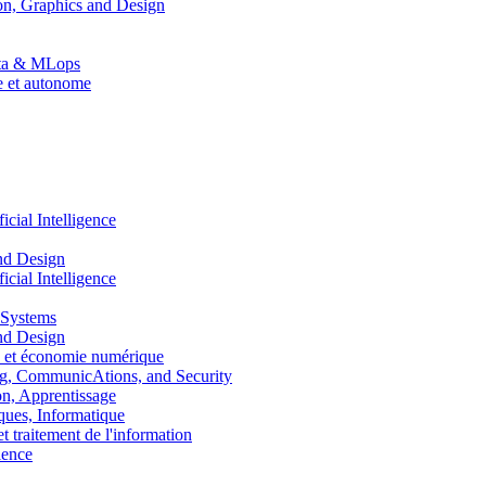
n, Graphics and Design
Data & MLops
le et autonome
ial Intelligence
nd Design
ial Intelligence
 Systems
nd Design
 et économie numérique
, CommunicAtions, and Security
, Apprentissage
ues, Informatique
traitement de l'information
ence