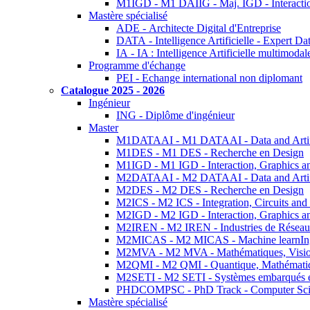
M1IGD - M1 DAIIG - Maj. IGD - Interactio
Mastère spécialisé
ADE - Architecte Digital d'Entreprise
DATA - Intelligence Artificielle - Expert 
IA - IA : Intelligence Artificielle multimoda
Programme d'échange
PEI - Echange international non diplomant
Catalogue 2025 - 2026
Ingénieur
ING - Diplôme d'ingénieur
Master
M1DATAAI - M1 DATAAI - Data and Artific
M1DES - M1 DES - Recherche en Design
M1IGD - M1 IGD - Interaction, Graphics a
M2DATAAI - M2 DATAAI - Data and Artific
M2DES - M2 DES - Recherche en Design
M2ICS - M2 ICS - Integration, Circuits and
M2IGD - M2 IGD - Interaction, Graphics a
M2IREN - M2 IREN - Industries de Réseau
M2MICAS - M2 MICAS - Machine learnIng
M2MVA - M2 MVA - Mathématiques, Vision
M2QMI - M2 QMI - Quantique, Mathématiq
M2SETI - M2 SETI - Systèmes embarqués et 
PHDCOMPSC - PhD Track - Computer Sci
Mastère spécialisé