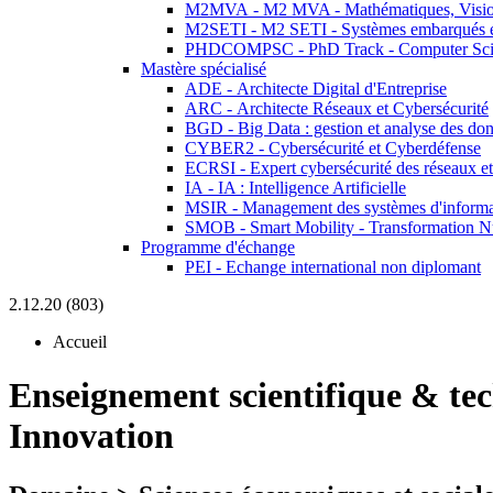
M2MVA - M2 MVA - Mathématiques, Vision
M2SETI - M2 SETI - Systèmes embarqués et 
PHDCOMPSC - PhD Track - Computer Sci
Mastère spécialisé
ADE - Architecte Digital d'Entreprise
ARC - Architecte Réseaux et Cybersécurité
BGD - Big Data : gestion et analyse des do
CYBER2 - Cybersécurité et Cyberdéfense
ECRSI - Expert cybersécurité des réseaux et
IA - IA : Intelligence Artificielle
MSIR - Management des systèmes d'informa
SMOB - Smart Mobility - Transformation N
Programme d'échange
PEI - Echange international non diplomant
2.12.20 (803)
Accueil
Enseignement scientifique & te
Innovation