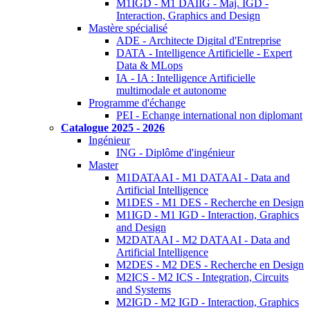
M1IGD - M1 DAIIG - Maj. IGD -
Interaction, Graphics and Design
Mastère spécialisé
ADE - Architecte Digital d'Entreprise
DATA - Intelligence Artificielle - Expert
Data & MLops
IA - IA : Intelligence Artificielle
multimodale et autonome
Programme d'échange
PEI - Echange international non diplomant
Catalogue 2025 - 2026
Ingénieur
ING - Diplôme d'ingénieur
Master
M1DATAAI - M1 DATAAI - Data and
Artificial Intelligence
M1DES - M1 DES - Recherche en Design
M1IGD - M1 IGD - Interaction, Graphics
and Design
M2DATAAI - M2 DATAAI - Data and
Artificial Intelligence
M2DES - M2 DES - Recherche en Design
M2ICS - M2 ICS - Integration, Circuits
and Systems
M2IGD - M2 IGD - Interaction, Graphics