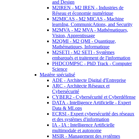
and Design
M2IREN - M2 IREN - Industries de
Réseau et économie numérique
M2MICAS - M2 MICAS - Machine
learnIng, CommunicAtions, and Security
M2MVA - M2 MVA - Mathématiques,
Vision, Apprentissage
M2QMI - M2 QMI - Quantique,
Mathématiques, Informatique
M2SETI - M2 SETI - Systèmes
embarqués et traitement de l'information
PHDCOMPSC - PhD Track - Computer
Science
Mastère spécialisé
ADE - Architecte Digital d'Entreprise
ARC - Architecte Réseaux et
Cybersécurité
CYBER2 - Cybersécurité et Cyberdéfense
DATA - Intelligence Artificielle - Expert
Data & MLops
ECRSI - Expert cybersécurité des réseaux
et des systèmes d'information
IA - IA : Intelligence Artificielle
multimodale et autonome
MSIR - Management des systèmes