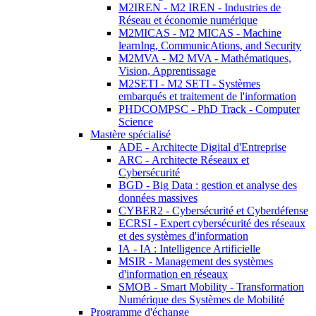
M2IREN - M2 IREN - Industries de
Réseau et économie numérique
M2MICAS - M2 MICAS - Machine
learnIng, CommunicAtions, and Security
M2MVA - M2 MVA - Mathématiques,
Vision, Apprentissage
M2SETI - M2 SETI - Systèmes
embarqués et traitement de l'information
PHDCOMPSC - PhD Track - Computer
Science
Mastère spécialisé
ADE - Architecte Digital d'Entreprise
ARC - Architecte Réseaux et
Cybersécurité
BGD - Big Data : gestion et analyse des
données massives
CYBER2 - Cybersécurité et Cyberdéfense
ECRSI - Expert cybersécurité des réseaux
et des systèmes d'information
IA - IA : Intelligence Artificielle
MSIR - Management des systèmes
d'information en réseaux
SMOB - Smart Mobility - Transformation
Numérique des Systèmes de Mobilité
Programme d'échange