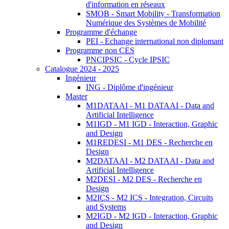
d'information en réseaux
SMOB - Smart Mobility - Transformation
Numérique des Systèmes de Mobilité
Programme d'échange
PEI - Echange international non diplomant
Programme non CES
PNCIPSIC - Cycle IPSIC
Catalogue 2024 - 2025
Ingénieur
ING - Diplôme d'ingénieur
Master
M1DATAAI - M1 DATAAI - Data and
Artificial Intelligence
M1IGD - M1 IGD - Interaction, Graphic
and Design
M1REDESI - M1 DES - Recherche en
Design
M2DATAAI - M2 DATAAI - Data and
Artificial Intelligence
M2DESI - M2 DES - Recherche en
Design
M2ICS - M2 ICS - Integration, Circuits
and Systems
M2IGD - M2 IGD - Interaction, Graphic
and Design