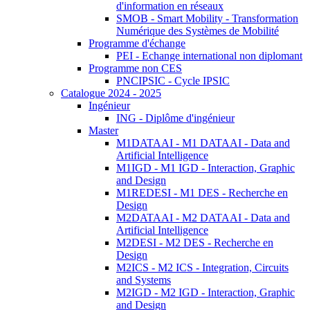
d'information en réseaux
SMOB - Smart Mobility - Transformation
Numérique des Systèmes de Mobilité
Programme d'échange
PEI - Echange international non diplomant
Programme non CES
PNCIPSIC - Cycle IPSIC
Catalogue 2024 - 2025
Ingénieur
ING - Diplôme d'ingénieur
Master
M1DATAAI - M1 DATAAI - Data and
Artificial Intelligence
M1IGD - M1 IGD - Interaction, Graphic
and Design
M1REDESI - M1 DES - Recherche en
Design
M2DATAAI - M2 DATAAI - Data and
Artificial Intelligence
M2DESI - M2 DES - Recherche en
Design
M2ICS - M2 ICS - Integration, Circuits
and Systems
M2IGD - M2 IGD - Interaction, Graphic
and Design