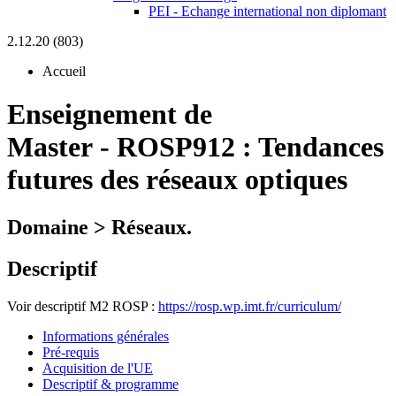
PEI - Echange international non diplomant
2.12.20 (803)
Accueil
Enseignement de
Master
-
ROSP912 :
Tendances
futures des réseaux optiques
Domaine > Réseaux.
Descriptif
Voir descriptif M2 ROSP :
https://rosp.wp.imt.fr/curriculum/
Informations générales
Pré-requis
Acquisition de l'UE
Descriptif & programme