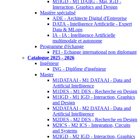
M1IGD - M1 DAIIG - Maj. IGD -
Interaction, Graphics and Design
Mastère spécialisé
ADE - Architecte Digital d'Entreprise
DATA - Intelligence Artificielle - Expert
Data & MLops
IA - IA : Intelligence Artificielle
multimodale et autonome
Programme d'échange
PEI - Echange international non diplomant
Catalogue 2025 - 2026
Ingénieur
ING - Diplôme d'ingénieur
Master
M1DATAAI - M1 DATAAI - Data and
Artificial Intelligence
M1DES - M1 DES - Recherche en Design
M1IGD - M1 IGD - Interaction, Graphics
and Design
M2DATAAI - M2 DATAAI - Data and
Artificial Intelligence
M2DES - M2 DES - Recherche en Design
M2ICS - M2 ICS - Integration, Circuits
and Systems
M2IGD - M2 IGD - Interaction, Graphics