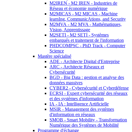
M2IREN - M2 IREN - Industries de
Réseau et économie numérique
M2MICAS - M2 MICAS - Machine
learnIng, CommunicAtions, and Security
M2MVA - M2 MVA - Mathématiques,
Vision, Apprentissage
M2SETI - M2 SETI - Systèmes
embarqués et traitement de l'information
PHDCOMPSC - PhD Track - Computer
Science
Mastère spécialisé
ADE - Architecte Digital d'Entreprise
ARC - Architecte Réseaux et
Cybersécurité
BGD - Big Data : gestion et analyse des
données massives
CYBER2 - Cybersécurité et Cyberdéfense
ECRSI - Expert cybersécurité des réseaux
et des systèmes d'information
IA - IA : Intelligence Artificielle
MSIR - Management des systèmes
d'information en réseaux
SMOB - Smart Mobility - Transformation
Numérique des Systèmes de Mobilité
Programme d'échange