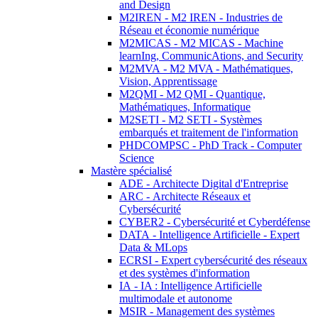
and Design
M2IREN - M2 IREN - Industries de
Réseau et économie numérique
M2MICAS - M2 MICAS - Machine
learnIng, CommunicAtions, and Security
M2MVA - M2 MVA - Mathématiques,
Vision, Apprentissage
M2QMI - M2 QMI - Quantique,
Mathématiques, Informatique
M2SETI - M2 SETI - Systèmes
embarqués et traitement de l'information
PHDCOMPSC - PhD Track - Computer
Science
Mastère spécialisé
ADE - Architecte Digital d'Entreprise
ARC - Architecte Réseaux et
Cybersécurité
CYBER2 - Cybersécurité et Cyberdéfense
DATA - Intelligence Artificielle - Expert
Data & MLops
ECRSI - Expert cybersécurité des réseaux
et des systèmes d'information
IA - IA : Intelligence Artificielle
multimodale et autonome
MSIR - Management des systèmes