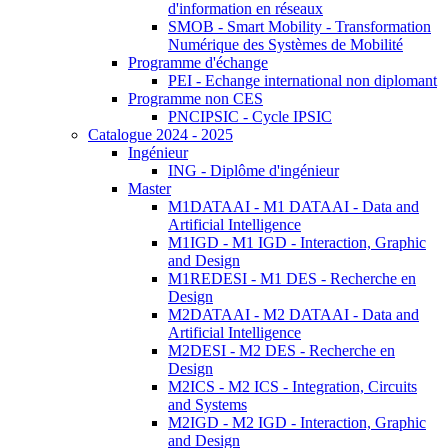
d'information en réseaux
SMOB - Smart Mobility - Transformation
Numérique des Systèmes de Mobilité
Programme d'échange
PEI - Echange international non diplomant
Programme non CES
PNCIPSIC - Cycle IPSIC
Catalogue 2024 - 2025
Ingénieur
ING - Diplôme d'ingénieur
Master
M1DATAAI - M1 DATAAI - Data and
Artificial Intelligence
M1IGD - M1 IGD - Interaction, Graphic
and Design
M1REDESI - M1 DES - Recherche en
Design
M2DATAAI - M2 DATAAI - Data and
Artificial Intelligence
M2DESI - M2 DES - Recherche en
Design
M2ICS - M2 ICS - Integration, Circuits
and Systems
M2IGD - M2 IGD - Interaction, Graphic
and Design