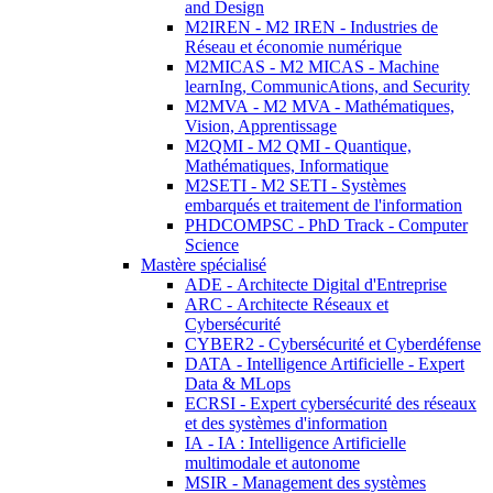
and Design
M2IREN - M2 IREN - Industries de
Réseau et économie numérique
M2MICAS - M2 MICAS - Machine
learnIng, CommunicAtions, and Security
M2MVA - M2 MVA - Mathématiques,
Vision, Apprentissage
M2QMI - M2 QMI - Quantique,
Mathématiques, Informatique
M2SETI - M2 SETI - Systèmes
embarqués et traitement de l'information
PHDCOMPSC - PhD Track - Computer
Science
Mastère spécialisé
ADE - Architecte Digital d'Entreprise
ARC - Architecte Réseaux et
Cybersécurité
CYBER2 - Cybersécurité et Cyberdéfense
DATA - Intelligence Artificielle - Expert
Data & MLops
ECRSI - Expert cybersécurité des réseaux
et des systèmes d'information
IA - IA : Intelligence Artificielle
multimodale et autonome
MSIR - Management des systèmes