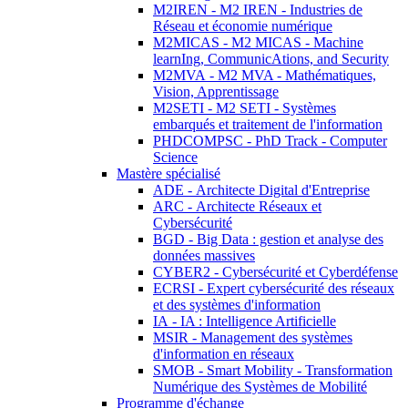
M2IREN - M2 IREN - Industries de
Réseau et économie numérique
M2MICAS - M2 MICAS - Machine
learnIng, CommunicAtions, and Security
M2MVA - M2 MVA - Mathématiques,
Vision, Apprentissage
M2SETI - M2 SETI - Systèmes
embarqués et traitement de l'information
PHDCOMPSC - PhD Track - Computer
Science
Mastère spécialisé
ADE - Architecte Digital d'Entreprise
ARC - Architecte Réseaux et
Cybersécurité
BGD - Big Data : gestion et analyse des
données massives
CYBER2 - Cybersécurité et Cyberdéfense
ECRSI - Expert cybersécurité des réseaux
et des systèmes d'information
IA - IA : Intelligence Artificielle
MSIR - Management des systèmes
d'information en réseaux
SMOB - Smart Mobility - Transformation
Numérique des Systèmes de Mobilité
Programme d'échange