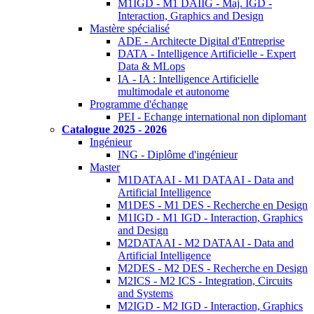
M1IGD - M1 DAIIG - Maj. IGD -
Interaction, Graphics and Design
Mastère spécialisé
ADE - Architecte Digital d'Entreprise
DATA - Intelligence Artificielle - Expert
Data & MLops
IA - IA : Intelligence Artificielle
multimodale et autonome
Programme d'échange
PEI - Echange international non diplomant
Catalogue 2025 - 2026
Ingénieur
ING - Diplôme d'ingénieur
Master
M1DATAAI - M1 DATAAI - Data and
Artificial Intelligence
M1DES - M1 DES - Recherche en Design
M1IGD - M1 IGD - Interaction, Graphics
and Design
M2DATAAI - M2 DATAAI - Data and
Artificial Intelligence
M2DES - M2 DES - Recherche en Design
M2ICS - M2 ICS - Integration, Circuits
and Systems
M2IGD - M2 IGD - Interaction, Graphics