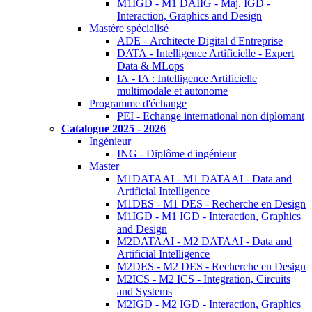
M1IGD - M1 DAIIG - Maj. IGD -
Interaction, Graphics and Design
Mastère spécialisé
ADE - Architecte Digital d'Entreprise
DATA - Intelligence Artificielle - Expert
Data & MLops
IA - IA : Intelligence Artificielle
multimodale et autonome
Programme d'échange
PEI - Echange international non diplomant
Catalogue 2025 - 2026
Ingénieur
ING - Diplôme d'ingénieur
Master
M1DATAAI - M1 DATAAI - Data and
Artificial Intelligence
M1DES - M1 DES - Recherche en Design
M1IGD - M1 IGD - Interaction, Graphics
and Design
M2DATAAI - M2 DATAAI - Data and
Artificial Intelligence
M2DES - M2 DES - Recherche en Design
M2ICS - M2 ICS - Integration, Circuits
and Systems
M2IGD - M2 IGD - Interaction, Graphics