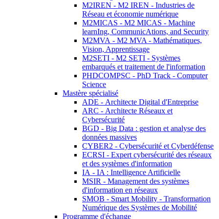
M2IREN - M2 IREN - Industries de
Réseau et économie numérique
M2MICAS - M2 MICAS - Machine
learnIng, CommunicAtions, and Security
M2MVA - M2 MVA - Mathématiques,
Vision, Apprentissage
M2SETI - M2 SETI - Systèmes
embarqués et traitement de l'information
PHDCOMPSC - PhD Track - Computer
Science
Mastère spécialisé
ADE - Architecte Digital d'Entreprise
ARC - Architecte Réseaux et
Cybersécurité
BGD - Big Data : gestion et analyse des
données massives
CYBER2 - Cybersécurité et Cyberdéfense
ECRSI - Expert cybersécurité des réseaux
et des systèmes d'information
IA - IA : Intelligence Artificielle
MSIR - Management des systèmes
d'information en réseaux
SMOB - Smart Mobility - Transformation
Numérique des Systèmes de Mobilité
Programme d'échange