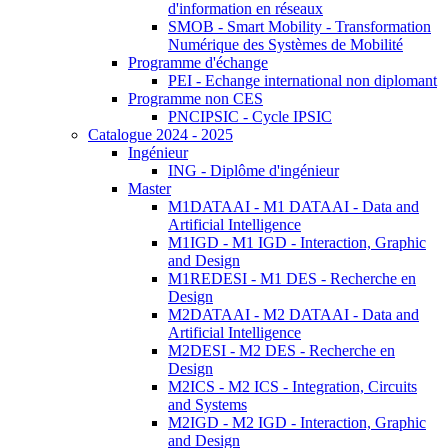
d'information en réseaux
SMOB - Smart Mobility - Transformation
Numérique des Systèmes de Mobilité
Programme d'échange
PEI - Echange international non diplomant
Programme non CES
PNCIPSIC - Cycle IPSIC
Catalogue 2024 - 2025
Ingénieur
ING - Diplôme d'ingénieur
Master
M1DATAAI - M1 DATAAI - Data and
Artificial Intelligence
M1IGD - M1 IGD - Interaction, Graphic
and Design
M1REDESI - M1 DES - Recherche en
Design
M2DATAAI - M2 DATAAI - Data and
Artificial Intelligence
M2DESI - M2 DES - Recherche en
Design
M2ICS - M2 ICS - Integration, Circuits
and Systems
M2IGD - M2 IGD - Interaction, Graphic
and Design