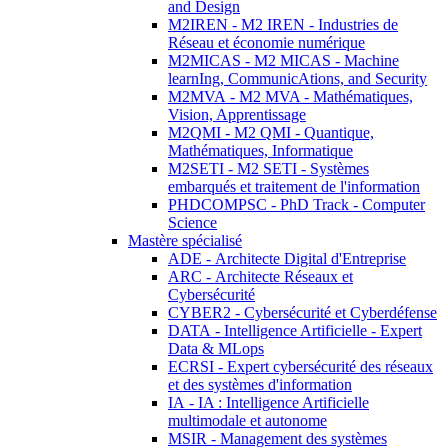
and Design
M2IREN - M2 IREN - Industries de
Réseau et économie numérique
M2MICAS - M2 MICAS - Machine
learnIng, CommunicAtions, and Security
M2MVA - M2 MVA - Mathématiques,
Vision, Apprentissage
M2QMI - M2 QMI - Quantique,
Mathématiques, Informatique
M2SETI - M2 SETI - Systèmes
embarqués et traitement de l'information
PHDCOMPSC - PhD Track - Computer
Science
Mastère spécialisé
ADE - Architecte Digital d'Entreprise
ARC - Architecte Réseaux et
Cybersécurité
CYBER2 - Cybersécurité et Cyberdéfense
DATA - Intelligence Artificielle - Expert
Data & MLops
ECRSI - Expert cybersécurité des réseaux
et des systèmes d'information
IA - IA : Intelligence Artificielle
multimodale et autonome
MSIR - Management des systèmes