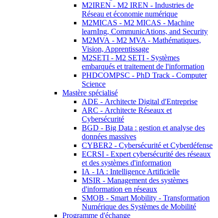
M2IREN - M2 IREN - Industries de
Réseau et économie numérique
M2MICAS - M2 MICAS - Machine
learnIng, CommunicAtions, and Security
M2MVA - M2 MVA - Mathématiques,
Vision, Apprentissage
M2SETI - M2 SETI - Systèmes
embarqués et traitement de l'information
PHDCOMPSC - PhD Track - Computer
Science
Mastère spécialisé
ADE - Architecte Digital d'Entreprise
ARC - Architecte Réseaux et
Cybersécurité
BGD - Big Data : gestion et analyse des
données massives
CYBER2 - Cybersécurité et Cyberdéfense
ECRSI - Expert cybersécurité des réseaux
et des systèmes d'information
IA - IA : Intelligence Artificielle
MSIR - Management des systèmes
d'information en réseaux
SMOB - Smart Mobility - Transformation
Numérique des Systèmes de Mobilité
Programme d'échange