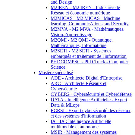
and Design
M2IREN - M2 IREN - Industries de
Réseau et économie numérique
M2MICAS - M2 MICAS - Machine
learnIng, CommunicAtions, and Security
M2MVA - M2 MVA - Mathématiques,
Vision, Apprentissage
M2QMI - M2 QMI - Quantique,
Mathématiques, Informatique
M2SETI - M2 SETI - Systèmes
embarqués et traitement de l'information
PHDCOMPSC - PhD Track - Computer
Science
Mastère spécialisé
ADE - Architecte Digital d'Entreprise
ARC - Architecte Réseaux et
Cybersécurité
CYBER2 - Cybersécurité et Cyberdéfense
DATA - Intelligence Artificielle - Expert
Data & MLops
ECRSI - Expert cybersécurité des réseaux
et des systèmes d'information
IA - IA : Intelligence Artificielle
multimodale et autonome
MSIR - Management des systèmes