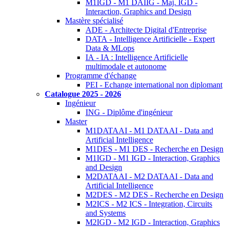
M1IGD - M1 DAIIG - Maj. IGD -
Interaction, Graphics and Design
Mastère spécialisé
ADE - Architecte Digital d'Entreprise
DATA - Intelligence Artificielle - Expert
Data & MLops
IA - IA : Intelligence Artificielle
multimodale et autonome
Programme d'échange
PEI - Echange international non diplomant
Catalogue 2025 - 2026
Ingénieur
ING - Diplôme d'ingénieur
Master
M1DATAAI - M1 DATAAI - Data and
Artificial Intelligence
M1DES - M1 DES - Recherche en Design
M1IGD - M1 IGD - Interaction, Graphics
and Design
M2DATAAI - M2 DATAAI - Data and
Artificial Intelligence
M2DES - M2 DES - Recherche en Design
M2ICS - M2 ICS - Integration, Circuits
and Systems
M2IGD - M2 IGD - Interaction, Graphics