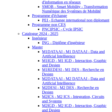
d'information en réseaux
SMOB - Smart Mobility - Transformation
Numérique des Systèmes de Mobilité
Programme d'échange
PEI - Echange international non diplomant
Programme non CES
PNCIPSIC - Cycle IPSIC
Catalogue 2024 - 2025
Ingénieur
ING - Diplôme d'ingénieur
Master
M1DATAAI - M1 DATAAI - Data and
Artificial Intelligence
M1IGD - M1 IGD - Interaction, Graphic
and Design
M1REDESI - M1 DES - Recherche en
Design
M2DATAAI - M2 DATAAI - Data and
Artificial Intelligence
M2DESI - M2 DES - Recherche en
Design
M2ICS - M2 ICS - Integration, Circuits
and Systems
M2IGD - M2 IGD - Interaction, Graphic
and Design