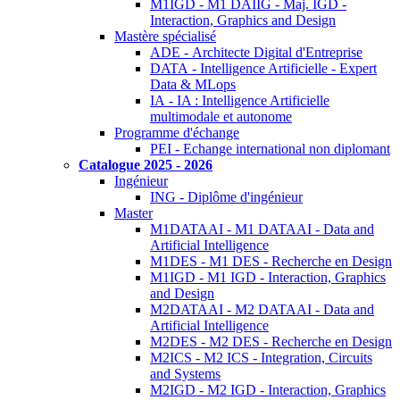
M1IGD - M1 DAIIG - Maj. IGD -
Interaction, Graphics and Design
Mastère spécialisé
ADE - Architecte Digital d'Entreprise
DATA - Intelligence Artificielle - Expert
Data & MLops
IA - IA : Intelligence Artificielle
multimodale et autonome
Programme d'échange
PEI - Echange international non diplomant
Catalogue 2025 - 2026
Ingénieur
ING - Diplôme d'ingénieur
Master
M1DATAAI - M1 DATAAI - Data and
Artificial Intelligence
M1DES - M1 DES - Recherche en Design
M1IGD - M1 IGD - Interaction, Graphics
and Design
M2DATAAI - M2 DATAAI - Data and
Artificial Intelligence
M2DES - M2 DES - Recherche en Design
M2ICS - M2 ICS - Integration, Circuits
and Systems
M2IGD - M2 IGD - Interaction, Graphics