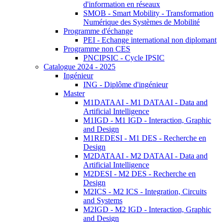
d'information en réseaux
SMOB - Smart Mobility - Transformation
Numérique des Systèmes de Mobilité
Programme d'échange
PEI - Echange international non diplomant
Programme non CES
PNCIPSIC - Cycle IPSIC
Catalogue 2024 - 2025
Ingénieur
ING - Diplôme d'ingénieur
Master
M1DATAAI - M1 DATAAI - Data and
Artificial Intelligence
M1IGD - M1 IGD - Interaction, Graphic
and Design
M1REDESI - M1 DES - Recherche en
Design
M2DATAAI - M2 DATAAI - Data and
Artificial Intelligence
M2DESI - M2 DES - Recherche en
Design
M2ICS - M2 ICS - Integration, Circuits
and Systems
M2IGD - M2 IGD - Interaction, Graphic
and Design