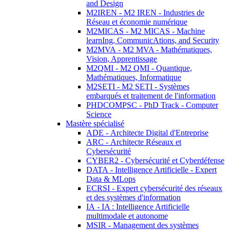
and Design
M2IREN - M2 IREN - Industries de
Réseau et économie numérique
M2MICAS - M2 MICAS - Machine
learnIng, CommunicAtions, and Security
M2MVA - M2 MVA - Mathématiques,
Vision, Apprentissage
M2QMI - M2 QMI - Quantique,
Mathématiques, Informatique
M2SETI - M2 SETI - Systèmes
embarqués et traitement de l'information
PHDCOMPSC - PhD Track - Computer
Science
Mastère spécialisé
ADE - Architecte Digital d'Entreprise
ARC - Architecte Réseaux et
Cybersécurité
CYBER2 - Cybersécurité et Cyberdéfense
DATA - Intelligence Artificielle - Expert
Data & MLops
ECRSI - Expert cybersécurité des réseaux
et des systèmes d'information
IA - IA : Intelligence Artificielle
multimodale et autonome
MSIR - Management des systèmes