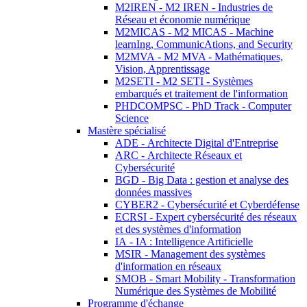
M2IREN - M2 IREN - Industries de
Réseau et économie numérique
M2MICAS - M2 MICAS - Machine
learnIng, CommunicAtions, and Security
M2MVA - M2 MVA - Mathématiques,
Vision, Apprentissage
M2SETI - M2 SETI - Systèmes
embarqués et traitement de l'information
PHDCOMPSC - PhD Track - Computer
Science
Mastère spécialisé
ADE - Architecte Digital d'Entreprise
ARC - Architecte Réseaux et
Cybersécurité
BGD - Big Data : gestion et analyse des
données massives
CYBER2 - Cybersécurité et Cyberdéfense
ECRSI - Expert cybersécurité des réseaux
et des systèmes d'information
IA - IA : Intelligence Artificielle
MSIR - Management des systèmes
d'information en réseaux
SMOB - Smart Mobility - Transformation
Numérique des Systèmes de Mobilité
Programme d'échange