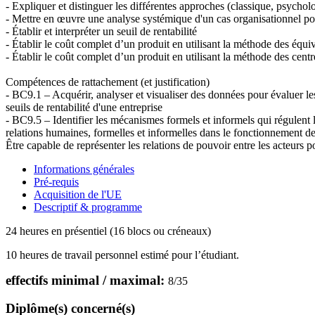
- Expliquer et distinguer les différentes approches (classique, psychol
- Mettre en œuvre une analyse systémique d'un cas organisationnel pour
- Établir et interpréter un seuil de rentabilité
- Établir le coût complet d’un produit en utilisant la méthode des équi
- Établir le coût complet d’un produit en utilisant la méthode des centr
Compétences de rattachement (et justification)
- BC9.1 – Acquérir, analyser et visualiser des données pour évaluer le
seuils de rentabilité d'une entreprise
- BC9.5 – Identifier les mécanismes formels et informels qui régulent 
relations humaines, formelles et informelles dans le fonctionnement de
Être capable de représenter les relations de pouvoir entre les acteurs
Informations générales
Pré-requis
Acquisition de l'UE
Descriptif & programme
24 heures en présentiel (16 blocs ou créneaux)
10 heures de travail personnel estimé pour l’étudiant.
effectifs minimal / maximal:
8
/
35
Diplôme(s) concerné(s)