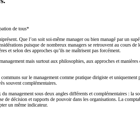
s.
ipation de tous*
iprésent. Que l’on soit soi-même manager ou bien managé par un supé
nsidérations puisque de nombreux managers se retrouvent au cours de le
res et selon des approches qu’ils ne maîtrisent pas forcément.
du management mais surtout aux philosophies, aux approches et manières
eux communs sur le management comme pratique dirigiste et uniquement pr
très souvent complémentaires.
du management sous deux angles différents et complémentaires : la soci
 de décision et rapports de pouvoir dans les organisations. La comptabil
mpter un même indicateur.