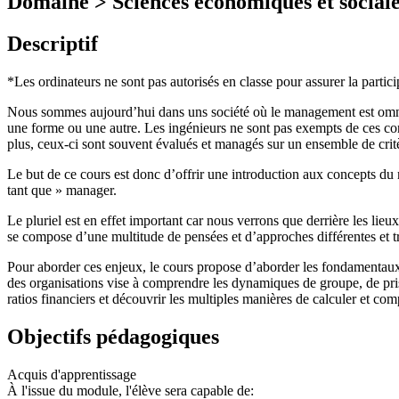
Domaine > Sciences économiques et sociale
Descriptif
*Les ordinateurs ne sont pas autorisés en classe pour assurer la partic
Nous sommes aujourd’hui dans uns société où le management est omn
une forme ou une autre. Les ingénieurs ne sont pas exempts de ces co
plus, ceux-ci sont souvent évalués et managés sur un ensemble de critè
Le but de ce cours est donc d’offrir une introduction aux concepts 
tant que » manager.
Le pluriel est en effet important car nous verrons que derrière les li
se compose d’une multitude de pensées et d’approches différentes et 
Pour aborder ces enjeux, le cours propose d’aborder les fondamentaux 
des organisations vise à comprendre les dynamiques de groupe, de prise
ratios financiers et découvrir les multiples manières de calculer et co
Objectifs pédagogiques
Acquis d'apprentissage
À l'issue du module, l'élève sera capable de: