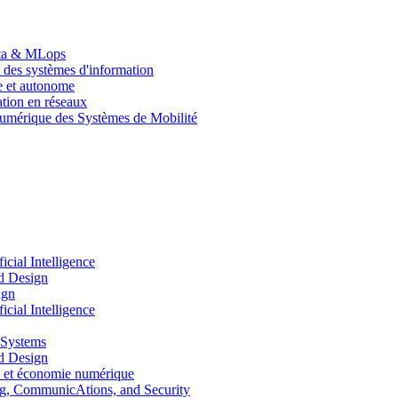
Data & MLops
 des systèmes d'information
le et autonome
tion en réseaux
umérique des Systèmes de Mobilité
ial Intelligence
d Design
ign
ial Intelligence
 Systems
d Design
 et économie numérique
, CommunicAtions, and Security