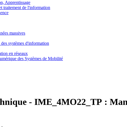
, Apprentissage
traitement de l'information
ence
nnées massives
 des systèmes d'information
tion en réseaux
umérique des Systèmes de Mobilité
chnique
-
IME_4MO22_TP :
Mana