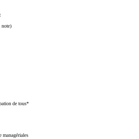
:
a note)
ipation de tous*
ée managériales