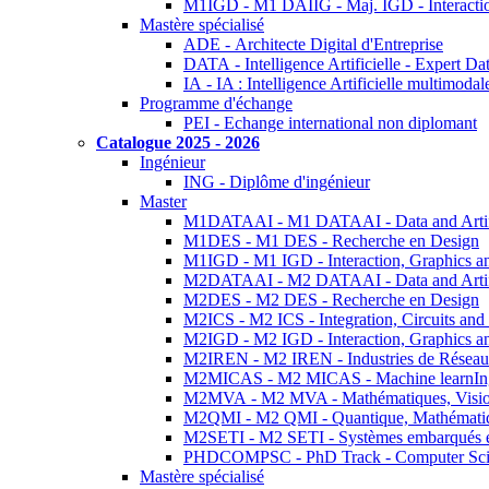
M1IGD - M1 DAIIG - Maj. IGD - Interactio
Mastère spécialisé
ADE - Architecte Digital d'Entreprise
DATA - Intelligence Artificielle - Expert 
IA - IA : Intelligence Artificielle multimoda
Programme d'échange
PEI - Echange international non diplomant
Catalogue 2025 - 2026
Ingénieur
ING - Diplôme d'ingénieur
Master
M1DATAAI - M1 DATAAI - Data and Artific
M1DES - M1 DES - Recherche en Design
M1IGD - M1 IGD - Interaction, Graphics a
M2DATAAI - M2 DATAAI - Data and Artific
M2DES - M2 DES - Recherche en Design
M2ICS - M2 ICS - Integration, Circuits and
M2IGD - M2 IGD - Interaction, Graphics a
M2IREN - M2 IREN - Industries de Réseau
M2MICAS - M2 MICAS - Machine learnIng
M2MVA - M2 MVA - Mathématiques, Vision
M2QMI - M2 QMI - Quantique, Mathématiq
M2SETI - M2 SETI - Systèmes embarqués et 
PHDCOMPSC - PhD Track - Computer Sci
Mastère spécialisé