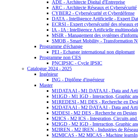
ADE - Architecte Digital d'Entreprise
ARC - Architecte Réseaux et Cybersécurité
CYBER2 - Cybersécurité et Cyberdéfense
DATA - Intelligence Artificielle - Expert 
ECRSI - Expert cybersécurité des réseaux et
IA - IA : Intelligence Artificielle multimoda
MSIR - Management des systèmes d'informa
SMOB - Smart Mobility - Transformation N
Programme d'échange
PEI - Echange international non diplomant
Programme non CES
PNCIPSIC - Cycle IPSIC
Catalogue 2024 - 2025
Ingénieur
ING - Diplôme d'ingénieur
Master
M1DATAAI - M1 DATAAI - Data and Artific
M1IGD - M1 IGD - Interaction, Graphic an
M1REDESI - M1 DES - Recherche en Des
M2DATAAI - M2 DATAAI - Data and Artific
M2DESI - M2 DES - Recherche en Design
M2ICS - M2 ICS - Integration, Circuits and
M2IGD - M2 IGD - Interaction, Graphic an
M2IREN - M2 IREN - Industries de Réseau
M2MICAS - M2 MICAS - Machine learnIng