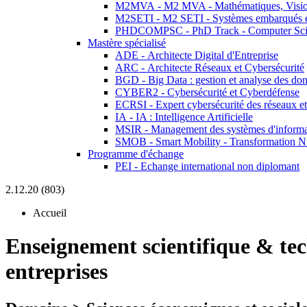
M2MVA - M2 MVA - Mathématiques, Vision
M2SETI - M2 SETI - Systèmes embarqués et 
PHDCOMPSC - PhD Track - Computer Sci
Mastère spécialisé
ADE - Architecte Digital d'Entreprise
ARC - Architecte Réseaux et Cybersécurité
BGD - Big Data : gestion et analyse des do
CYBER2 - Cybersécurité et Cyberdéfense
ECRSI - Expert cybersécurité des réseaux et
IA - IA : Intelligence Artificielle
MSIR - Management des systèmes d'informa
SMOB - Smart Mobility - Transformation N
Programme d'échange
PEI - Echange international non diplomant
2.12.20 (803)
Accueil
Enseignement scientifique & te
entreprises