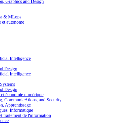
n, Graphics and Design
Data & MLops
le et autonome
ial Intelligence
nd Design
ial Intelligence
 Systems
nd Design
 et économie numérique
, CommunicAtions, and Security
, Apprentissage
ues, Informatique
traitement de l'information
ence