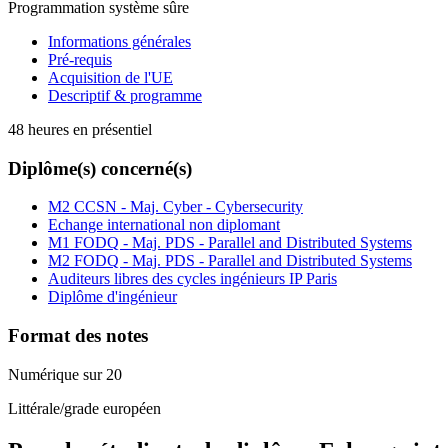
Programmation système sûre
Informations générales
Pré-requis
Acquisition de l'UE
Descriptif & programme
48 heures en présentiel
Diplôme(s) concerné(s)
M2 CCSN - Maj. Cyber - Cybersecurity
Echange international non diplomant
M1 FODQ - Maj. PDS - Parallel and Distributed Systems
M2 FODQ - Maj. PDS - Parallel and Distributed Systems
Auditeurs libres des cycles ingénieurs IP Paris
Diplôme d'ingénieur
Format des notes
Numérique sur 20
Littérale/grade européen