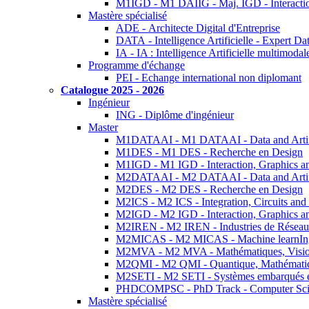
M1IGD - M1 DAIIG - Maj. IGD - Interactio
Mastère spécialisé
ADE - Architecte Digital d'Entreprise
DATA - Intelligence Artificielle - Expert 
IA - IA : Intelligence Artificielle multimoda
Programme d'échange
PEI - Echange international non diplomant
Catalogue 2025 - 2026
Ingénieur
ING - Diplôme d'ingénieur
Master
M1DATAAI - M1 DATAAI - Data and Artific
M1DES - M1 DES - Recherche en Design
M1IGD - M1 IGD - Interaction, Graphics a
M2DATAAI - M2 DATAAI - Data and Artific
M2DES - M2 DES - Recherche en Design
M2ICS - M2 ICS - Integration, Circuits and
M2IGD - M2 IGD - Interaction, Graphics a
M2IREN - M2 IREN - Industries de Réseau
M2MICAS - M2 MICAS - Machine learnIng
M2MVA - M2 MVA - Mathématiques, Vision
M2QMI - M2 QMI - Quantique, Mathématiq
M2SETI - M2 SETI - Systèmes embarqués et 
PHDCOMPSC - PhD Track - Computer Sci
Mastère spécialisé