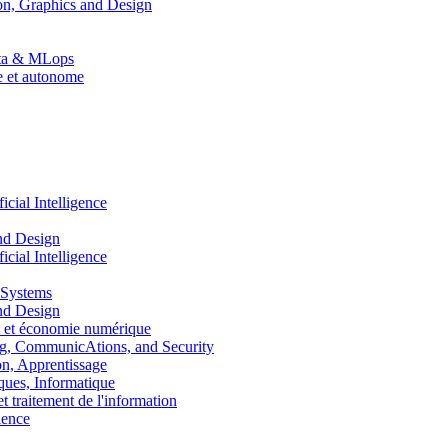
n, Graphics and Design
Data & MLops
le et autonome
ial Intelligence
nd Design
ial Intelligence
 Systems
nd Design
 et économie numérique
, CommunicAtions, and Security
, Apprentissage
ues, Informatique
traitement de l'information
ence