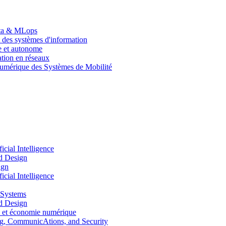
Data & MLops
 des systèmes d'information
le et autonome
tion en réseaux
umérique des Systèmes de Mobilité
ial Intelligence
d Design
ign
ial Intelligence
 Systems
d Design
 et économie numérique
, CommunicAtions, and Security