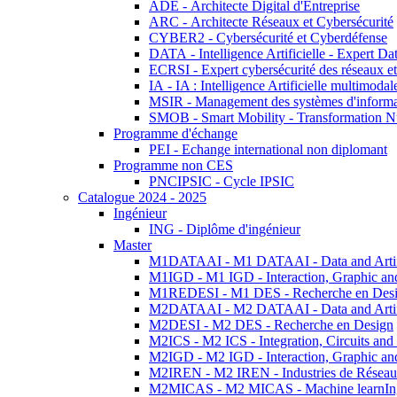
ADE - Architecte Digital d'Entreprise
ARC - Architecte Réseaux et Cybersécurité
CYBER2 - Cybersécurité et Cyberdéfense
DATA - Intelligence Artificielle - Expert 
ECRSI - Expert cybersécurité des réseaux et
IA - IA : Intelligence Artificielle multimoda
MSIR - Management des systèmes d'informa
SMOB - Smart Mobility - Transformation N
Programme d'échange
PEI - Echange international non diplomant
Programme non CES
PNCIPSIC - Cycle IPSIC
Catalogue 2024 - 2025
Ingénieur
ING - Diplôme d'ingénieur
Master
M1DATAAI - M1 DATAAI - Data and Artific
M1IGD - M1 IGD - Interaction, Graphic an
M1REDESI - M1 DES - Recherche en Des
M2DATAAI - M2 DATAAI - Data and Artific
M2DESI - M2 DES - Recherche en Design
M2ICS - M2 ICS - Integration, Circuits and
M2IGD - M2 IGD - Interaction, Graphic an
M2IREN - M2 IREN - Industries de Réseau
M2MICAS - M2 MICAS - Machine learnIng