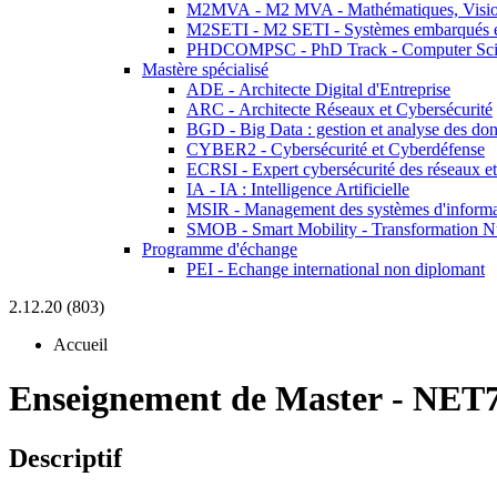
M2MVA - M2 MVA - Mathématiques, Vision
M2SETI - M2 SETI - Systèmes embarqués et 
PHDCOMPSC - PhD Track - Computer Sci
Mastère spécialisé
ADE - Architecte Digital d'Entreprise
ARC - Architecte Réseaux et Cybersécurité
BGD - Big Data : gestion et analyse des do
CYBER2 - Cybersécurité et Cyberdéfense
ECRSI - Expert cybersécurité des réseaux et
IA - IA : Intelligence Artificielle
MSIR - Management des systèmes d'informa
SMOB - Smart Mobility - Transformation N
Programme d'échange
PEI - Echange international non diplomant
2.12.20 (803)
Accueil
Enseignement de Master
-
NET7
Descriptif