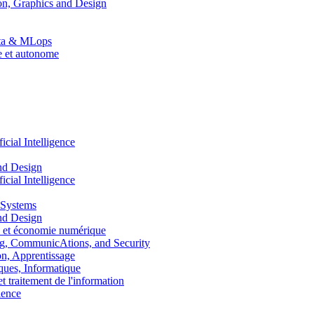
n, Graphics and Design
Data & MLops
le et autonome
ial Intelligence
nd Design
ial Intelligence
 Systems
nd Design
 et économie numérique
, CommunicAtions, and Security
, Apprentissage
ues, Informatique
traitement de l'information
ence