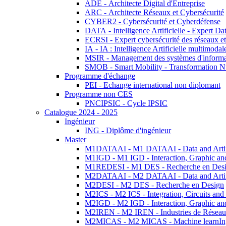
ADE - Architecte Digital d'Entreprise
ARC - Architecte Réseaux et Cybersécurité
CYBER2 - Cybersécurité et Cyberdéfense
DATA - Intelligence Artificielle - Expert 
ECRSI - Expert cybersécurité des réseaux et
IA - IA : Intelligence Artificielle multimoda
MSIR - Management des systèmes d'informa
SMOB - Smart Mobility - Transformation N
Programme d'échange
PEI - Echange international non diplomant
Programme non CES
PNCIPSIC - Cycle IPSIC
Catalogue 2024 - 2025
Ingénieur
ING - Diplôme d'ingénieur
Master
M1DATAAI - M1 DATAAI - Data and Artific
M1IGD - M1 IGD - Interaction, Graphic an
M1REDESI - M1 DES - Recherche en Des
M2DATAAI - M2 DATAAI - Data and Artific
M2DESI - M2 DES - Recherche en Design
M2ICS - M2 ICS - Integration, Circuits and
M2IGD - M2 IGD - Interaction, Graphic an
M2IREN - M2 IREN - Industries de Réseau
M2MICAS - M2 MICAS - Machine learnIng