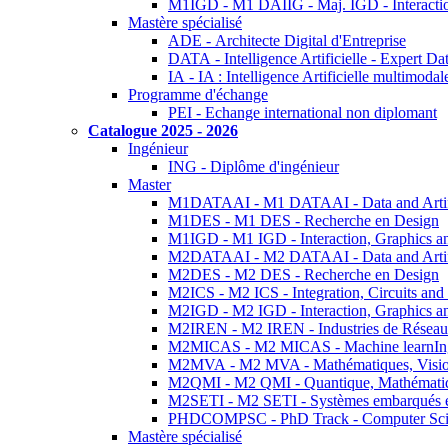
M1IGD - M1 DAIIG - Maj. IGD - Interactio
Mastère spécialisé
ADE - Architecte Digital d'Entreprise
DATA - Intelligence Artificielle - Expert 
IA - IA : Intelligence Artificielle multimoda
Programme d'échange
PEI - Echange international non diplomant
Catalogue 2025 - 2026
Ingénieur
ING - Diplôme d'ingénieur
Master
M1DATAAI - M1 DATAAI - Data and Artific
M1DES - M1 DES - Recherche en Design
M1IGD - M1 IGD - Interaction, Graphics a
M2DATAAI - M2 DATAAI - Data and Artific
M2DES - M2 DES - Recherche en Design
M2ICS - M2 ICS - Integration, Circuits and
M2IGD - M2 IGD - Interaction, Graphics a
M2IREN - M2 IREN - Industries de Réseau
M2MICAS - M2 MICAS - Machine learnIng
M2MVA - M2 MVA - Mathématiques, Vision
M2QMI - M2 QMI - Quantique, Mathématiq
M2SETI - M2 SETI - Systèmes embarqués et 
PHDCOMPSC - PhD Track - Computer Sci
Mastère spécialisé