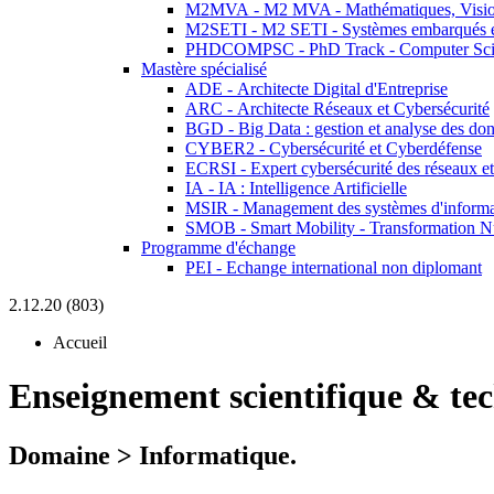
M2MVA - M2 MVA - Mathématiques, Vision
M2SETI - M2 SETI - Systèmes embarqués et 
PHDCOMPSC - PhD Track - Computer Sci
Mastère spécialisé
ADE - Architecte Digital d'Entreprise
ARC - Architecte Réseaux et Cybersécurité
BGD - Big Data : gestion et analyse des do
CYBER2 - Cybersécurité et Cyberdéfense
ECRSI - Expert cybersécurité des réseaux et
IA - IA : Intelligence Artificielle
MSIR - Management des systèmes d'informa
SMOB - Smart Mobility - Transformation N
Programme d'échange
PEI - Echange international non diplomant
2.12.20 (803)
Accueil
Enseignement scientifique & te
Domaine > Informatique.