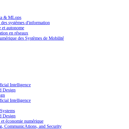
Data & MLops
 des systèmes d'information
le et autonome
tion en réseaux
umérique des Systèmes de Mobilité
ial Intelligence
d Design
ign
ial Intelligence
 Systems
d Design
 et économie numérique
, CommunicAtions, and Security