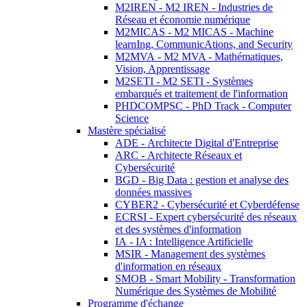
M2IREN - M2 IREN - Industries de
Réseau et économie numérique
M2MICAS - M2 MICAS - Machine
learnIng, CommunicAtions, and Security
M2MVA - M2 MVA - Mathématiques,
Vision, Apprentissage
M2SETI - M2 SETI - Systèmes
embarqués et traitement de l'information
PHDCOMPSC - PhD Track - Computer
Science
Mastère spécialisé
ADE - Architecte Digital d'Entreprise
ARC - Architecte Réseaux et
Cybersécurité
BGD - Big Data : gestion et analyse des
données massives
CYBER2 - Cybersécurité et Cyberdéfense
ECRSI - Expert cybersécurité des réseaux
et des systèmes d'information
IA - IA : Intelligence Artificielle
MSIR - Management des systèmes
d'information en réseaux
SMOB - Smart Mobility - Transformation
Numérique des Systèmes de Mobilité
Programme d'échange