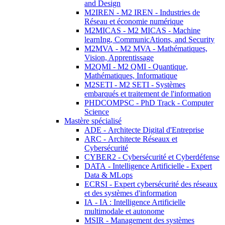
and Design
M2IREN - M2 IREN - Industries de
Réseau et économie numérique
M2MICAS - M2 MICAS - Machine
learnIng, CommunicAtions, and Security
M2MVA - M2 MVA - Mathématiques,
Vision, Apprentissage
M2QMI - M2 QMI - Quantique,
Mathématiques, Informatique
M2SETI - M2 SETI - Systèmes
embarqués et traitement de l'information
PHDCOMPSC - PhD Track - Computer
Science
Mastère spécialisé
ADE - Architecte Digital d'Entreprise
ARC - Architecte Réseaux et
Cybersécurité
CYBER2 - Cybersécurité et Cyberdéfense
DATA - Intelligence Artificielle - Expert
Data & MLops
ECRSI - Expert cybersécurité des réseaux
et des systèmes d'information
IA - IA : Intelligence Artificielle
multimodale et autonome
MSIR - Management des systèmes