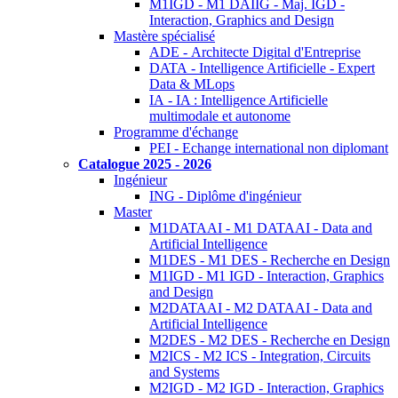
M1IGD - M1 DAIIG - Maj. IGD -
Interaction, Graphics and Design
Mastère spécialisé
ADE - Architecte Digital d'Entreprise
DATA - Intelligence Artificielle - Expert
Data & MLops
IA - IA : Intelligence Artificielle
multimodale et autonome
Programme d'échange
PEI - Echange international non diplomant
Catalogue 2025 - 2026
Ingénieur
ING - Diplôme d'ingénieur
Master
M1DATAAI - M1 DATAAI - Data and
Artificial Intelligence
M1DES - M1 DES - Recherche en Design
M1IGD - M1 IGD - Interaction, Graphics
and Design
M2DATAAI - M2 DATAAI - Data and
Artificial Intelligence
M2DES - M2 DES - Recherche en Design
M2ICS - M2 ICS - Integration, Circuits
and Systems
M2IGD - M2 IGD - Interaction, Graphics