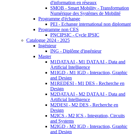
d'information en réseaux
SMOB - Smart Mobility - Transformation
Numérique des Systèmes de Mobilité
Programme d'échange
PEI - Echange international non diplomant
Programme non CES
PNCIPSIC - Cycle IPSIC
Catalogue 2024 - 2025
Ingénieur
ING - Diplôme d'ingénieur
Master
M1DATAAI - M1 DATAAI - Data and
Artificial Intelligence
M1IGD - M1 IGD - Interaction, Graphic
and Design
M1REDESI - M1 DES - Recherche en
Design
M2DATAAI - M2 DATAAI - Data and
Artificial Intelligence
M2DESI - M2 DES - Recherche en
Design
M2ICS - M2 ICS - Integration, Circuits
and Systems
M2IGD - M2 IGD - Interaction, Graphic
and Design