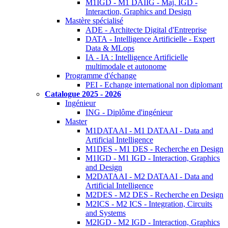
M1IGD - M1 DAIIG - Maj. IGD -
Interaction, Graphics and Design
Mastère spécialisé
ADE - Architecte Digital d'Entreprise
DATA - Intelligence Artificielle - Expert
Data & MLops
IA - IA : Intelligence Artificielle
multimodale et autonome
Programme d'échange
PEI - Echange international non diplomant
Catalogue 2025 - 2026
Ingénieur
ING - Diplôme d'ingénieur
Master
M1DATAAI - M1 DATAAI - Data and
Artificial Intelligence
M1DES - M1 DES - Recherche en Design
M1IGD - M1 IGD - Interaction, Graphics
and Design
M2DATAAI - M2 DATAAI - Data and
Artificial Intelligence
M2DES - M2 DES - Recherche en Design
M2ICS - M2 ICS - Integration, Circuits
and Systems
M2IGD - M2 IGD - Interaction, Graphics