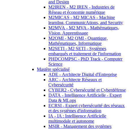
and Design
M2IREN - M2 IREN - Industries de
Réseau et économie numérique
M2MICAS - M2 MICAS - Machine
learnIng, CommunicAtions, and Security
M2MVA - M2 MVA - Mathématiques,
Vision, Apprentissage
M2QMI - M2 QMI - Quantique,
Mathématiques, Informatique
M2SETI - M2 SETI - Systèmes
embarqués et traitement de l'information
PHDCOMPSC - PhD Track - Computer
Science
Mastère spécialisé
ADE - Architecte Digital d'Entreprise
ARC - Architecte Réseaux et
Cybersécurité
CYBER2 - Cybersécurité et Cyberdéfense
DATA - Intelligence Artificielle - Expert
Data & MLops
ECRSI - Expert cybersécurité des réseaux
et des systèmes d'information
IA - IA : Intelligence Artificielle
multimodale et autonome
MSIR - Management des systèmes