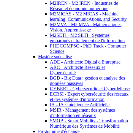
M2IREN - M2 IREN - Industries de
Réseau et économie numérique
M2MICAS - M2 MICAS - Machine
learnIng, CommunicAtions, and Security
M2MVA - M2 MVA - Mathématiques,
Vision, Apprentissage
M2SETI - M2 SETI - Systèmes
embarqués et traitement de l'information
PHDCOMPSC - PhD Track - Computer
Science
Mastère spécialisé
ADE - Architecte Digital d'Entreprise
ARC - Architecte Réseaux et
Cybersécurité
BGD - Big Data : gestion et analyse des
données massives
CYBER2 - Cybersécurité et Cyberdéfense
ECRSI - Expert cybersécurité des réseaux
et des systèmes d'information
IA - IA : Intelligence Artificielle
MSIR - Management des systèmes
d'information en réseaux
SMOB - Smart Mobility - Transformation
Numérique des Systèmes de Mobilité
Programme d'échange