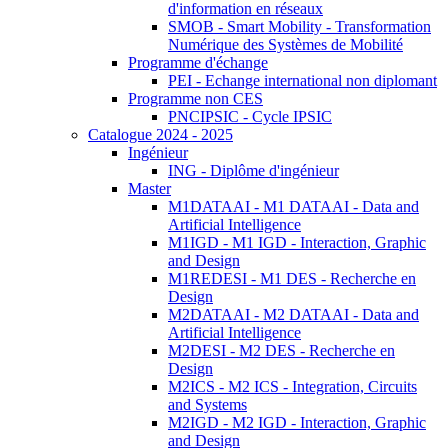
d'information en réseaux
SMOB - Smart Mobility - Transformation
Numérique des Systèmes de Mobilité
Programme d'échange
PEI - Echange international non diplomant
Programme non CES
PNCIPSIC - Cycle IPSIC
Catalogue 2024 - 2025
Ingénieur
ING - Diplôme d'ingénieur
Master
M1DATAAI - M1 DATAAI - Data and
Artificial Intelligence
M1IGD - M1 IGD - Interaction, Graphic
and Design
M1REDESI - M1 DES - Recherche en
Design
M2DATAAI - M2 DATAAI - Data and
Artificial Intelligence
M2DESI - M2 DES - Recherche en
Design
M2ICS - M2 ICS - Integration, Circuits
and Systems
M2IGD - M2 IGD - Interaction, Graphic
and Design