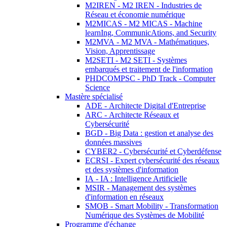
M2IREN - M2 IREN - Industries de
Réseau et économie numérique
M2MICAS - M2 MICAS - Machine
learnIng, CommunicAtions, and Security
M2MVA - M2 MVA - Mathématiques,
Vision, Apprentissage
M2SETI - M2 SETI - Systèmes
embarqués et traitement de l'information
PHDCOMPSC - PhD Track - Computer
Science
Mastère spécialisé
ADE - Architecte Digital d'Entreprise
ARC - Architecte Réseaux et
Cybersécurité
BGD - Big Data : gestion et analyse des
données massives
CYBER2 - Cybersécurité et Cyberdéfense
ECRSI - Expert cybersécurité des réseaux
et des systèmes d'information
IA - IA : Intelligence Artificielle
MSIR - Management des systèmes
d'information en réseaux
SMOB - Smart Mobility - Transformation
Numérique des Systèmes de Mobilité
Programme d'échange