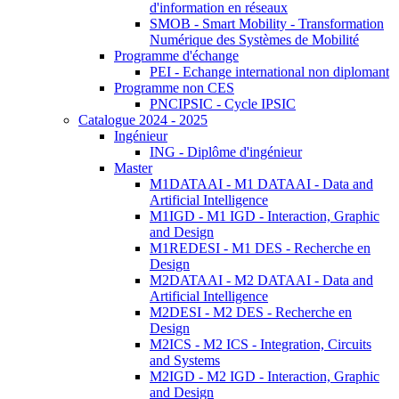
d'information en réseaux
SMOB - Smart Mobility - Transformation
Numérique des Systèmes de Mobilité
Programme d'échange
PEI - Echange international non diplomant
Programme non CES
PNCIPSIC - Cycle IPSIC
Catalogue 2024 - 2025
Ingénieur
ING - Diplôme d'ingénieur
Master
M1DATAAI - M1 DATAAI - Data and
Artificial Intelligence
M1IGD - M1 IGD - Interaction, Graphic
and Design
M1REDESI - M1 DES - Recherche en
Design
M2DATAAI - M2 DATAAI - Data and
Artificial Intelligence
M2DESI - M2 DES - Recherche en
Design
M2ICS - M2 ICS - Integration, Circuits
and Systems
M2IGD - M2 IGD - Interaction, Graphic
and Design