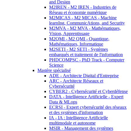
and Design
M2IREN - M2 IREN - Industries de
Réseau et économie numérique
M2MICAS - M2 MICAS - Machine
learnIng, CommunicAtions, and Security
M2MVA - M2 MVA - Mathématiques,
Vision, Apprentissage
M2QMI - M2 QMI - Quantique,
Mathématiques, Informatique
M2SETI - M2 SETI - Systèmes
embarqués et traitement de l'information
PHDCOMPSC - PhD Track - Computer
Science
Mastère spécialisé
ADE - Architecte Digital d'Entreprise
ARC - Architecte Réseaux et
Cybersécurité
CYBER2 - Cybersécurité et Cyberdéfense
DATA - Intelligence Artificielle - Expert
Data & MLops
ECRSI - Expert cybersécurité des réseaux
et des systèmes d'information
IA - IA : Intelligence Artificielle
multimodale et autonome
MSIR - Management des systèmes