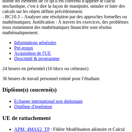
donne les éléments de ce qu'il est convenu d'appeler le calcul
stochastique, c'est à dire la façon de manipuler, simuler et faire des
calculs sur les objets définis précédemment.
- BC10.3 – Analyser une résolution par des approches formelles ou
mathématiques; Justification : À travers les exercices, des problèmes
issus notamment des mathématiques financière sont résolus
mathématiquement.
Informations générales
Pré-requis
Acquisition de l'UE
Descriptif & programme
24 heures en présentiel (16 blocs ou créneaux)
36 heures de travail personnel estimé pour l’étudiant.
Diplôme(s) concerné(s)
Echange international non diplomant
Diplôme d'ingénieur
UE de rattachement
APM_4MAS2_TP
: Filière Modélisation aléatoire et Calcul