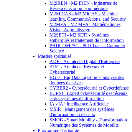
M2IREN - M2 IREN - Industries de
Réseau et économie numérique
M2MICAS - M2 MICAS - Machine
learnIng, CommunicAtions, and Security
M2MVA - M2 MVA - Mathématiques,
Vision, Apprentissage
M2SETI - M2 SETI - Systèmes
embarqués et traitement de l'information
PHDCOMPSC - PhD Track - Computer
Science
Mastère spécialisé
ADE - Architecte Digital d'Entreprise
ARC - Architecte Réseaux et
Cybersécurité
BGD - Big Data : gestion et analyse des
données massives
CYBER2 - Cybersécurité et Cyberdéfense
ECRSI - Expert cybersécurité des réseaux
et des systèmes d'information
IA - IA : Intelligence Artificielle
MSIR - Management des systèmes
d'information en réseaux
SMOB - Smart Mobility - Transformation
Numérique des Systèmes de Mobilité
Programme d'échange