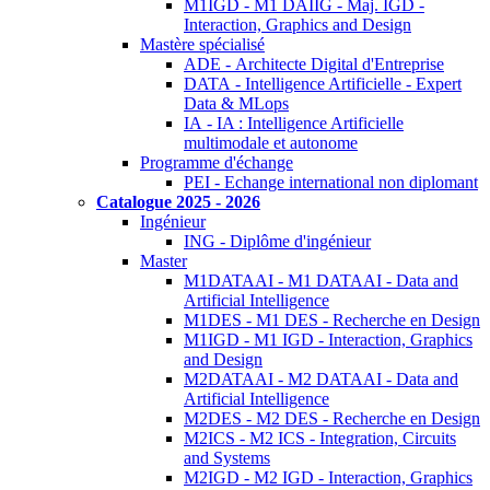
M1IGD - M1 DAIIG - Maj. IGD -
Interaction, Graphics and Design
Mastère spécialisé
ADE - Architecte Digital d'Entreprise
DATA - Intelligence Artificielle - Expert
Data & MLops
IA - IA : Intelligence Artificielle
multimodale et autonome
Programme d'échange
PEI - Echange international non diplomant
Catalogue 2025 - 2026
Ingénieur
ING - Diplôme d'ingénieur
Master
M1DATAAI - M1 DATAAI - Data and
Artificial Intelligence
M1DES - M1 DES - Recherche en Design
M1IGD - M1 IGD - Interaction, Graphics
and Design
M2DATAAI - M2 DATAAI - Data and
Artificial Intelligence
M2DES - M2 DES - Recherche en Design
M2ICS - M2 ICS - Integration, Circuits
and Systems
M2IGD - M2 IGD - Interaction, Graphics