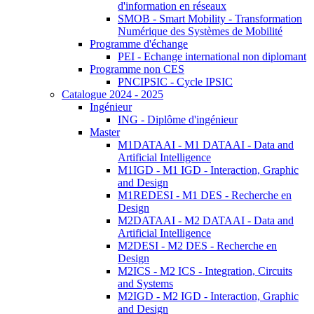
d'information en réseaux
SMOB - Smart Mobility - Transformation
Numérique des Systèmes de Mobilité
Programme d'échange
PEI - Echange international non diplomant
Programme non CES
PNCIPSIC - Cycle IPSIC
Catalogue 2024 - 2025
Ingénieur
ING - Diplôme d'ingénieur
Master
M1DATAAI - M1 DATAAI - Data and
Artificial Intelligence
M1IGD - M1 IGD - Interaction, Graphic
and Design
M1REDESI - M1 DES - Recherche en
Design
M2DATAAI - M2 DATAAI - Data and
Artificial Intelligence
M2DESI - M2 DES - Recherche en
Design
M2ICS - M2 ICS - Integration, Circuits
and Systems
M2IGD - M2 IGD - Interaction, Graphic
and Design