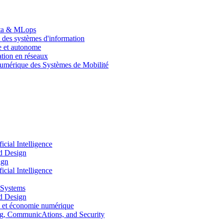
Data & MLops
 des systèmes d'information
le et autonome
tion en réseaux
umérique des Systèmes de Mobilité
ial Intelligence
d Design
ign
ial Intelligence
 Systems
d Design
 et économie numérique
, CommunicAtions, and Security