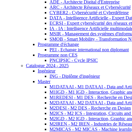
ADE - Architecte Digital d'Entreprise
ARC - Architecte Réseaux et Cybersécurité
CYBER2 - Cybersécurité et Cyberdéfense
DATA - Intelligence Artificielle - Expert 
ECRSI - Expert cybersécurité des réseaux et
IA - IA : Intelligence Artificielle multimoda
MSIR - Management des systèmes d'informa
SMOB - Smart Mobility - Transformation N
Programme d'échange
PEI - Echange international non diplomant
Programme non CES
PNCIPSIC - Cycle IPSIC
Catalogue 2024 - 2025
Ingénieur
ING - Diplôme d'ingénieur
Master
M1DATAAI - M1 DATAAI - Data and Artific
M1IGD - M1 IGD - Interaction, Graphic an
M1REDESI - M1 DES - Recherche en Des
M2DATAAI - M2 DATAAI - Data and Artific
M2DESI - M2 DES - Recherche en Design
M2ICS - M2 ICS - Integration, Circuits and
M2IGD - M2 IGD - Interaction, Graphic an
M2IREN - M2 IREN - Industries de Réseau
M2MICAS - M2 MICAS - Machine learnIng