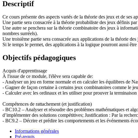
Descriptif
Ce cours présente des aspects variés de la théorie des jeux et de ses ap
Une partie sera consacrée à la théorie probabiliste des jeux définis pa
Une autre se penchera sur la théorie combinatoire des jeux à informat
nombres surréels).
Une troisième partie sera consacrée aux applications de la théorie de
Si le temps le permet, des applications à la logique pourront aussi êtr
Objectifs pédagogiques
Acquis d'apprentissage
À l'issue de ce module, l'élève sera capable de:
- Analyser un jeu en forme normale et en calculer les équilibres de Nas
- Gagner de façon certaine à certains jeux combinatoires comme le je
- Calculer avec les ordinaux et les utiliser pour prouver la terminaison
Compétences de rattachement (et justification)
- BC10.2 – Analyser et résoudre des problèmes mathématiques et algorit
d’implémenter des solutions compétitives; Justification : Par la recher
- BC9.2 – Décrire et prédire les comportements et les événements écon
Informations générales
Pré-requis