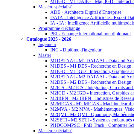
M1IGD - M1 DAIIG - Maj. IGD - Interactio
Mastère spécialisé
ADE - Architecte Digital d'Entreprise
DATA - Intelligence Artificielle - Expert 
IA - IA : Intelligence Artificielle multimoda
Programme d'échange
PEI - Echange international non diplomant
Catalogue 2025 - 2026
Ingénieur
ING - Diplôme d'ingénieur
Master
M1DATAAI - M1 DATAAI - Data and Artific
M1DES - M1 DES - Recherche en Design
M1IGD - M1 IGD - Interaction, Graphics a
M2DATAAI - M2 DATAAI - Data and Artific
M2DES - M2 DES - Recherche en Design
M2ICS - M2 ICS - Integration, Circuits and
M2IGD - M2 IGD - Interaction, Graphics a
M2IREN - M2 IREN - Industries de Réseau
M2MICAS - M2 MICAS - Machine learnIng
M2MVA - M2 MVA - Mathématiques, Vision
M2QMI - M2 QMI - Quantique, Mathématiq
M2SETI - M2 SETI - Systèmes embarqués et 
PHDCOMPSC - PhD Track - Computer Sci
Mastère spécialisé