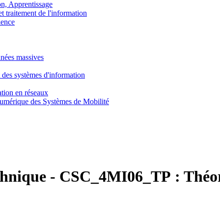
, Apprentissage
traitement de l'information
ence
nnées massives
 des systèmes d'information
tion en réseaux
umérique des Systèmes de Mobilité
chnique
-
CSC_4MI06_TP :
Théor