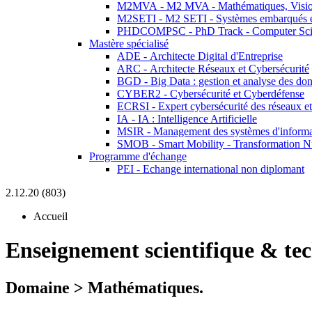
M2MVA - M2 MVA - Mathématiques, Vision
M2SETI - M2 SETI - Systèmes embarqués et 
PHDCOMPSC - PhD Track - Computer Sci
Mastère spécialisé
ADE - Architecte Digital d'Entreprise
ARC - Architecte Réseaux et Cybersécurité
BGD - Big Data : gestion et analyse des do
CYBER2 - Cybersécurité et Cyberdéfense
ECRSI - Expert cybersécurité des réseaux et
IA - IA : Intelligence Artificielle
MSIR - Management des systèmes d'informa
SMOB - Smart Mobility - Transformation N
Programme d'échange
PEI - Echange international non diplomant
2.12.20 (803)
Accueil
Enseignement scientifique & te
Domaine > Mathématiques.