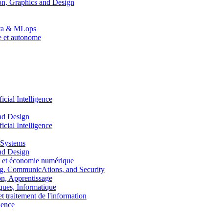
n, Graphics and Design
Data & MLops
le et autonome
ial Intelligence
nd Design
ial Intelligence
 Systems
nd Design
 et économie numérique
, CommunicAtions, and Security
, Apprentissage
ues, Informatique
traitement de l'information
ence