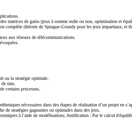
plications.
r des matrices de gains (jeux à somme nulle ou non, optimisation et équi
ion complète (théorie de Sprague-Grundy pour les jeux impartiaux, et t
s jeux aux réseaux de télécommunications.
e évoquées.
h ou la stratégie optimale.
u de nim.
 de certains processus.
hmiques nécessaires dans des étapes de réalisation d’un projet en s’appu
che de stratégies gagnantes ou optimales dans des jeux.
omiques à l’aide de modélisations; Justification : Par le calcul d'équil