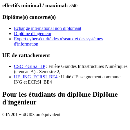
effectifs minimal / maximal:
8
/
40
Diplôme(s) concerné(s)
Echange international non diplomant
Diplôme d'ingénieur
Expert cybersécurité des réseaux et des systèmes
d'information
UE de rattachement
CSC_4GIS2_TP
: Filière Grandes Infrastructures Numériques
(créneau A) - Semestre 2,
UE_ING_ECRSI_BE4
: Unité d'Enseignement commune
ING et ECRSI_BE4
Pour les étudiants du diplôme
Diplôme
d'ingénieur
GIN201 + 4GI03 ou équivalent