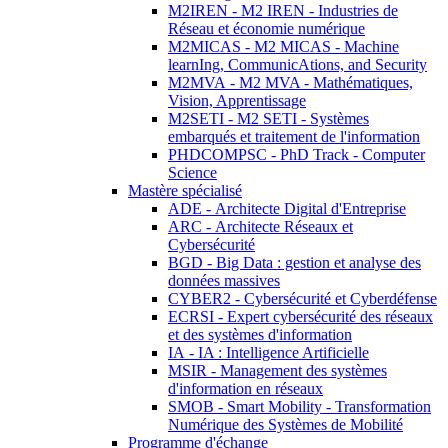
M2IREN - M2 IREN - Industries de
Réseau et économie numérique
M2MICAS - M2 MICAS - Machine
learnIng, CommunicAtions, and Security
M2MVA - M2 MVA - Mathématiques,
Vision, Apprentissage
M2SETI - M2 SETI - Systèmes
embarqués et traitement de l'information
PHDCOMPSC - PhD Track - Computer
Science
Mastère spécialisé
ADE - Architecte Digital d'Entreprise
ARC - Architecte Réseaux et
Cybersécurité
BGD - Big Data : gestion et analyse des
données massives
CYBER2 - Cybersécurité et Cyberdéfense
ECRSI - Expert cybersécurité des réseaux
et des systèmes d'information
IA - IA : Intelligence Artificielle
MSIR - Management des systèmes
d'information en réseaux
SMOB - Smart Mobility - Transformation
Numérique des Systèmes de Mobilité
Programme d'échange