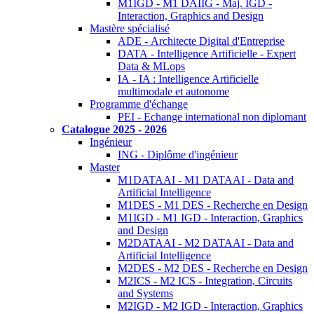
M1IGD - M1 DAIIG - Maj. IGD -
Interaction, Graphics and Design
Mastère spécialisé
ADE - Architecte Digital d'Entreprise
DATA - Intelligence Artificielle - Expert
Data & MLops
IA - IA : Intelligence Artificielle
multimodale et autonome
Programme d'échange
PEI - Echange international non diplomant
Catalogue 2025 - 2026
Ingénieur
ING - Diplôme d'ingénieur
Master
M1DATAAI - M1 DATAAI - Data and
Artificial Intelligence
M1DES - M1 DES - Recherche en Design
M1IGD - M1 IGD - Interaction, Graphics
and Design
M2DATAAI - M2 DATAAI - Data and
Artificial Intelligence
M2DES - M2 DES - Recherche en Design
M2ICS - M2 ICS - Integration, Circuits
and Systems
M2IGD - M2 IGD - Interaction, Graphics