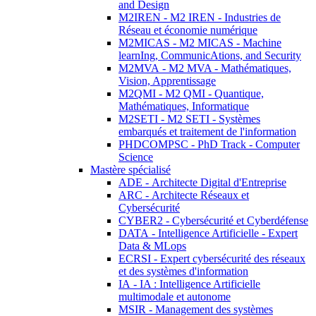
and Design
M2IREN - M2 IREN - Industries de
Réseau et économie numérique
M2MICAS - M2 MICAS - Machine
learnIng, CommunicAtions, and Security
M2MVA - M2 MVA - Mathématiques,
Vision, Apprentissage
M2QMI - M2 QMI - Quantique,
Mathématiques, Informatique
M2SETI - M2 SETI - Systèmes
embarqués et traitement de l'information
PHDCOMPSC - PhD Track - Computer
Science
Mastère spécialisé
ADE - Architecte Digital d'Entreprise
ARC - Architecte Réseaux et
Cybersécurité
CYBER2 - Cybersécurité et Cyberdéfense
DATA - Intelligence Artificielle - Expert
Data & MLops
ECRSI - Expert cybersécurité des réseaux
et des systèmes d'information
IA - IA : Intelligence Artificielle
multimodale et autonome
MSIR - Management des systèmes