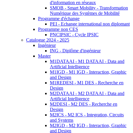
d'information en réseaux
SMOB - Smart Mobility - Transformation
Numérique des Systèmes de Mobilité
Programme d'échange
PEI - Echange international non diplomant
Programme non CES
PNCIPSIC - Cycle IPSIC
Catalogue 2024 - 2025
Ingénieur
ING - Diplôme d'ingénieur
Master
M1DATAAI - M1 DATAAI - Data and
Artificial Intelligence
M1IGD - M1 IGD - Interaction, Graphic
and Design
M1REDESI - M1 DES - Recherche en
Design
M2DATAAI - M2 DATAAI - Data and
Artificial Intelligence
M2DESI - M2 DES - Recherche en
Design
M2ICS - M2 ICS - Integration, Circuits
and Systems
M2IGD - M2 IGD - Interaction, Graphic
and Design