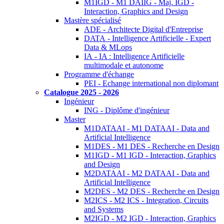
M1IGD - M1 DAIIG - Maj. IGD -
Interaction, Graphics and Design
Mastère spécialisé
ADE - Architecte Digital d'Entreprise
DATA - Intelligence Artificielle - Expert
Data & MLops
IA - IA : Intelligence Artificielle
multimodale et autonome
Programme d'échange
PEI - Echange international non diplomant
Catalogue 2025 - 2026
Ingénieur
ING - Diplôme d'ingénieur
Master
M1DATAAI - M1 DATAAI - Data and
Artificial Intelligence
M1DES - M1 DES - Recherche en Design
M1IGD - M1 IGD - Interaction, Graphics
and Design
M2DATAAI - M2 DATAAI - Data and
Artificial Intelligence
M2DES - M2 DES - Recherche en Design
M2ICS - M2 ICS - Integration, Circuits
and Systems
M2IGD - M2 IGD - Interaction, Graphics