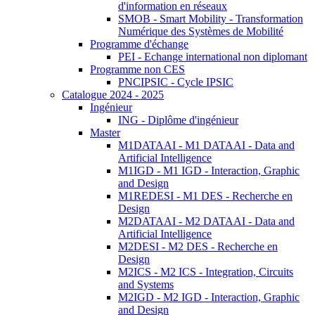
d'information en réseaux
SMOB - Smart Mobility - Transformation
Numérique des Systèmes de Mobilité
Programme d'échange
PEI - Echange international non diplomant
Programme non CES
PNCIPSIC - Cycle IPSIC
Catalogue 2024 - 2025
Ingénieur
ING - Diplôme d'ingénieur
Master
M1DATAAI - M1 DATAAI - Data and
Artificial Intelligence
M1IGD - M1 IGD - Interaction, Graphic
and Design
M1REDESI - M1 DES - Recherche en
Design
M2DATAAI - M2 DATAAI - Data and
Artificial Intelligence
M2DESI - M2 DES - Recherche en
Design
M2ICS - M2 ICS - Integration, Circuits
and Systems
M2IGD - M2 IGD - Interaction, Graphic
and Design