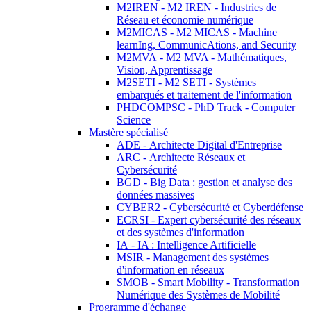
M2IREN - M2 IREN - Industries de
Réseau et économie numérique
M2MICAS - M2 MICAS - Machine
learnIng, CommunicAtions, and Security
M2MVA - M2 MVA - Mathématiques,
Vision, Apprentissage
M2SETI - M2 SETI - Systèmes
embarqués et traitement de l'information
PHDCOMPSC - PhD Track - Computer
Science
Mastère spécialisé
ADE - Architecte Digital d'Entreprise
ARC - Architecte Réseaux et
Cybersécurité
BGD - Big Data : gestion et analyse des
données massives
CYBER2 - Cybersécurité et Cyberdéfense
ECRSI - Expert cybersécurité des réseaux
et des systèmes d'information
IA - IA : Intelligence Artificielle
MSIR - Management des systèmes
d'information en réseaux
SMOB - Smart Mobility - Transformation
Numérique des Systèmes de Mobilité
Programme d'échange