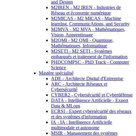
and Design
M2IREN - M2 IREN - Industries de
Réseau et économie numérique
M2MICAS - M2 MICAS - Machine
learnIng, CommunicAtions, and Security
M2MVA - M2 MVA - Mathématiques,
Vision, Apprentissage
M2QMI - M2 QMI - Quantique,
Mathématiques, Informatique
M2SETI - M2 SETI - Systèmes
embarqués et traitement de l'information
PHDCOMPSC - PhD Track - Computer
Science
Mastère spécialisé
ADE - Architecte Digital d'Entreprise
ARC - Architecte Réseaux et
Cybersécurité
CYBER2 - Cybersécurité et Cyberdéfense
DATA - Intelligence Artificielle - Expert
Data & MLops
ECRSI - Expert cybersécurité des réseaux
et des systèmes d'information
IA - IA : Intelligence Artificielle
multimodale et autonome
MSIR - Management des systèmes