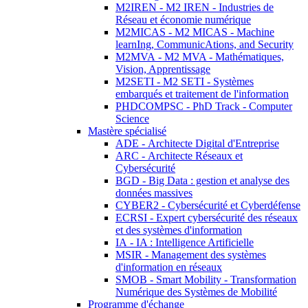
M2IREN - M2 IREN - Industries de
Réseau et économie numérique
M2MICAS - M2 MICAS - Machine
learnIng, CommunicAtions, and Security
M2MVA - M2 MVA - Mathématiques,
Vision, Apprentissage
M2SETI - M2 SETI - Systèmes
embarqués et traitement de l'information
PHDCOMPSC - PhD Track - Computer
Science
Mastère spécialisé
ADE - Architecte Digital d'Entreprise
ARC - Architecte Réseaux et
Cybersécurité
BGD - Big Data : gestion et analyse des
données massives
CYBER2 - Cybersécurité et Cyberdéfense
ECRSI - Expert cybersécurité des réseaux
et des systèmes d'information
IA - IA : Intelligence Artificielle
MSIR - Management des systèmes
d'information en réseaux
SMOB - Smart Mobility - Transformation
Numérique des Systèmes de Mobilité
Programme d'échange