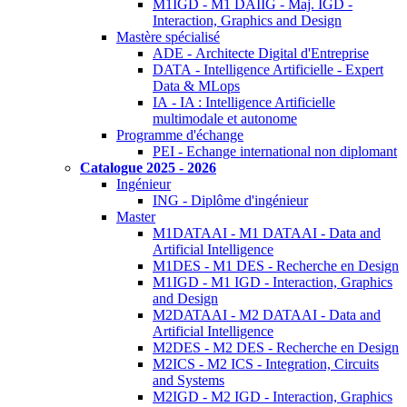
M1IGD - M1 DAIIG - Maj. IGD -
Interaction, Graphics and Design
Mastère spécialisé
ADE - Architecte Digital d'Entreprise
DATA - Intelligence Artificielle - Expert
Data & MLops
IA - IA : Intelligence Artificielle
multimodale et autonome
Programme d'échange
PEI - Echange international non diplomant
Catalogue 2025 - 2026
Ingénieur
ING - Diplôme d'ingénieur
Master
M1DATAAI - M1 DATAAI - Data and
Artificial Intelligence
M1DES - M1 DES - Recherche en Design
M1IGD - M1 IGD - Interaction, Graphics
and Design
M2DATAAI - M2 DATAAI - Data and
Artificial Intelligence
M2DES - M2 DES - Recherche en Design
M2ICS - M2 ICS - Integration, Circuits
and Systems
M2IGD - M2 IGD - Interaction, Graphics