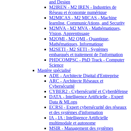
and Design
M2IREN - M2 IREN - Industries de
Réseau et économie numérique
M2MICAS - M2 MICAS - Machine
learnIng, CommunicAtions, and Security
M2MVA - M2 MVA - Mathématiques,
Vision, Apprentissage
M2QMI - M2 QMI - Quantique,
Mathématiques, Informatique
M2SETI - M2 SETI - Systèmes
embarqués et traitement de l'information
PHDCOMPSC - PhD Track - Computer
Science
Mastère spécialisé
ADE - Architecte Digital d'Entreprise
ARC - Architecte Réseaux et
Cybersécurité
CYBER2 - Cybersécurité et Cyberdéfense
DATA - Intelligence Artificielle - Expert
Data & MLops
ECRSI - Expert cybersécurité des réseaux
et des systèmes d'information
IA - IA : Intelligence Artificielle
multimodale et autonome
MSIR - Management des systèmes