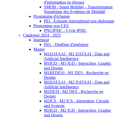
d'information en réseaux
SMOB - Smart Mobility - Transformation
Numérique des Systèmes de Mobilité
Programme d'échange
PEI - Echange international non diplomant
Programme non CES
PNCIPSIC - Cycle IPSIC
Catalogue 2024 - 2025
Ingénieur
ING - Diplôme d'ingénieur
Master
M1DATAAI - M1 DATAAI - Data and
Artificial Intelligence
M1IGD - M1 IGD - Interaction, Graphic
and Design
M1REDESI - M1 DES - Recherche en
Design
M2DATAAI - M2 DATAAI - Data and
Artificial Intelligence
M2DESI - M2 DES - Recherche en
Design
M2ICS - M2 ICS - Integration, Circuits
and Systems
M2IGD - M2 IGD - Interaction, Graphic
and Design