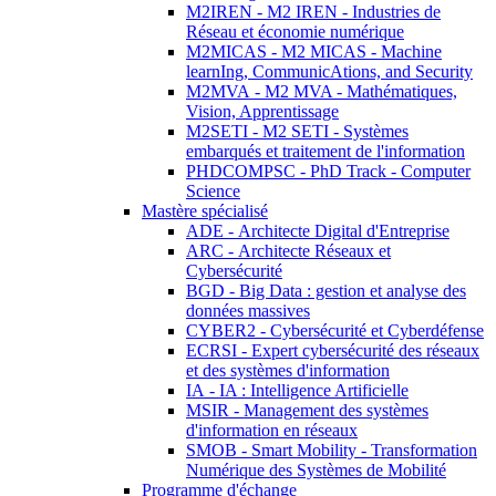
M2IREN - M2 IREN - Industries de
Réseau et économie numérique
M2MICAS - M2 MICAS - Machine
learnIng, CommunicAtions, and Security
M2MVA - M2 MVA - Mathématiques,
Vision, Apprentissage
M2SETI - M2 SETI - Systèmes
embarqués et traitement de l'information
PHDCOMPSC - PhD Track - Computer
Science
Mastère spécialisé
ADE - Architecte Digital d'Entreprise
ARC - Architecte Réseaux et
Cybersécurité
BGD - Big Data : gestion et analyse des
données massives
CYBER2 - Cybersécurité et Cyberdéfense
ECRSI - Expert cybersécurité des réseaux
et des systèmes d'information
IA - IA : Intelligence Artificielle
MSIR - Management des systèmes
d'information en réseaux
SMOB - Smart Mobility - Transformation
Numérique des Systèmes de Mobilité
Programme d'échange