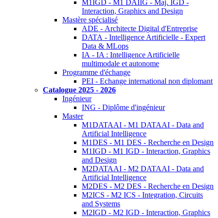
M1IGD - M1 DAIIG - Maj. IGD -
Interaction, Graphics and Design
Mastère spécialisé
ADE - Architecte Digital d'Entreprise
DATA - Intelligence Artificielle - Expert
Data & MLops
IA - IA : Intelligence Artificielle
multimodale et autonome
Programme d'échange
PEI - Echange international non diplomant
Catalogue 2025 - 2026
Ingénieur
ING - Diplôme d'ingénieur
Master
M1DATAAI - M1 DATAAI - Data and
Artificial Intelligence
M1DES - M1 DES - Recherche en Design
M1IGD - M1 IGD - Interaction, Graphics
and Design
M2DATAAI - M2 DATAAI - Data and
Artificial Intelligence
M2DES - M2 DES - Recherche en Design
M2ICS - M2 ICS - Integration, Circuits
and Systems
M2IGD - M2 IGD - Interaction, Graphics