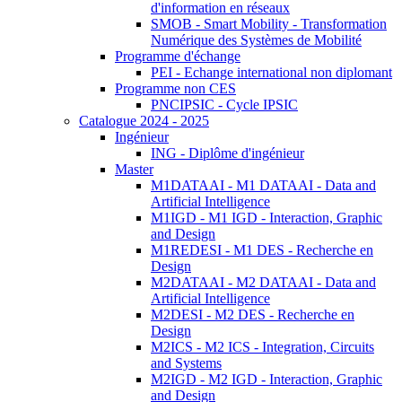
d'information en réseaux
SMOB - Smart Mobility - Transformation
Numérique des Systèmes de Mobilité
Programme d'échange
PEI - Echange international non diplomant
Programme non CES
PNCIPSIC - Cycle IPSIC
Catalogue 2024 - 2025
Ingénieur
ING - Diplôme d'ingénieur
Master
M1DATAAI - M1 DATAAI - Data and
Artificial Intelligence
M1IGD - M1 IGD - Interaction, Graphic
and Design
M1REDESI - M1 DES - Recherche en
Design
M2DATAAI - M2 DATAAI - Data and
Artificial Intelligence
M2DESI - M2 DES - Recherche en
Design
M2ICS - M2 ICS - Integration, Circuits
and Systems
M2IGD - M2 IGD - Interaction, Graphic
and Design