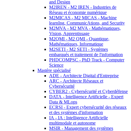
and Design
M2IREN - M2 IREN - Industries de
Réseau et économie numérique
M2MICAS - M2 MICAS - Machine
learnIng, CommunicAtions, and Security
M2MVA - M2 MVA - Mathématiques,
Vision, Apprentissage
M2QMI - M2 QMI - Quantique,
Mathématiques, Informatique
M2SETI - M2 SETI - Systèmes
embarqués et traitement de l'information
PHDCOMPSC - PhD Track - Computer
Science
Mastère spécialisé
ADE - Architecte Digital d'Entreprise
ARC - Architecte Réseaux et
Cybersécurité
CYBER2 - Cybersécurité et Cyberdéfense
DATA - Intelligence Artificielle - Expert
Data & MLops
ECRSI - Expert cybersécurité des réseaux
et des systèmes d'information
IA - IA : Intelligence Artificielle
multimodale et autonome
MSIR - Management des systèmes