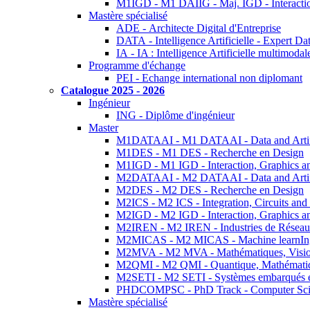
M1IGD - M1 DAIIG - Maj. IGD - Interactio
Mastère spécialisé
ADE - Architecte Digital d'Entreprise
DATA - Intelligence Artificielle - Expert 
IA - IA : Intelligence Artificielle multimoda
Programme d'échange
PEI - Echange international non diplomant
Catalogue 2025 - 2026
Ingénieur
ING - Diplôme d'ingénieur
Master
M1DATAAI - M1 DATAAI - Data and Artific
M1DES - M1 DES - Recherche en Design
M1IGD - M1 IGD - Interaction, Graphics a
M2DATAAI - M2 DATAAI - Data and Artific
M2DES - M2 DES - Recherche en Design
M2ICS - M2 ICS - Integration, Circuits and
M2IGD - M2 IGD - Interaction, Graphics a
M2IREN - M2 IREN - Industries de Réseau
M2MICAS - M2 MICAS - Machine learnIng
M2MVA - M2 MVA - Mathématiques, Vision
M2QMI - M2 QMI - Quantique, Mathématiq
M2SETI - M2 SETI - Systèmes embarqués et 
PHDCOMPSC - PhD Track - Computer Sci
Mastère spécialisé