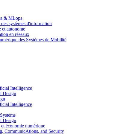
Data & MLops
 des systèmes d'information
le et autonome
tion en réseaux
umérique des Systèmes de Mobilité
ial Intelligence
d Design
ign
ial Intelligence
 Systems
d Design
 et économie numérique
, CommunicAtions, and Security