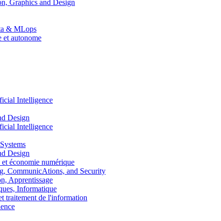
n, Graphics and Design
Data & MLops
le et autonome
ial Intelligence
nd Design
ial Intelligence
 Systems
nd Design
 et économie numérique
, CommunicAtions, and Security
, Apprentissage
ues, Informatique
traitement de l'information
ence