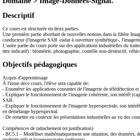
Domaine > Image-Données-Signal.
Descriptif
Ce cours est structurée en deux parties.
Une première partie abordant de nouvelles notions dans la filière Image 
conducteur (l'imagerie SAR -radar à ouverture synthétique-, l'imagerie
L'autre partie du cours porte sur des applications industrielles du trai
titre indicatif) : biométrie, photographie, contrôle non-destructif, véhi
Objectifs pédagogiques
Acquis d'apprentissage
À l'issue dece cours, l'élève sera capable de:
- Enumérer les applications courantes de l'imagerie de télédétection et 
- Expliquer le fonctionnement de l'imagerie cohérente, son intérêt (cap
SAR.
- Expliquer le fonctionnement de l'imagerie hyperspectrale, son intérêt 
en démélange hyperspectral.
- De remettre en contexte les présentations industrielles au vu des cour
Compétences de rattachement (et justification)
- BC5.1 – Modéliser mathématiquement une situation, des données, d
multiplicatif) et hyperspectrales (mélange)