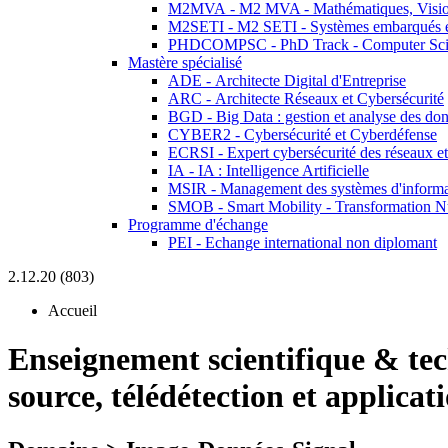
M2MVA - M2 MVA - Mathématiques, Vision
M2SETI - M2 SETI - Systèmes embarqués et 
PHDCOMPSC - PhD Track - Computer Sci
Mastère spécialisé
ADE - Architecte Digital d'Entreprise
ARC - Architecte Réseaux et Cybersécurité
BGD - Big Data : gestion et analyse des do
CYBER2 - Cybersécurité et Cyberdéfense
ECRSI - Expert cybersécurité des réseaux et
IA - IA : Intelligence Artificielle
MSIR - Management des systèmes d'informa
SMOB - Smart Mobility - Transformation N
Programme d'échange
PEI - Echange international non diplomant
2.12.20 (803)
Accueil
Enseignement scientifique & te
source, télédétection et applicati