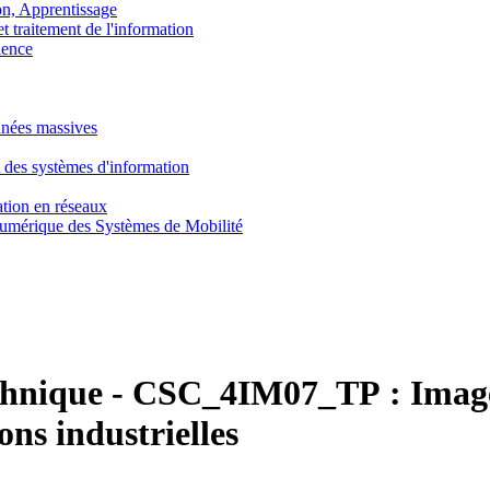
, Apprentissage
traitement de l'information
ence
nnées massives
 des systèmes d'information
tion en réseaux
umérique des Systèmes de Mobilité
chnique
-
CSC_4IM07_TP :
Image
ons industrielles