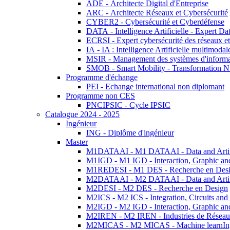
ADE - Architecte Digital d'Entreprise
ARC - Architecte Réseaux et Cybersécurité
CYBER2 - Cybersécurité et Cyberdéfense
DATA - Intelligence Artificielle - Expert 
ECRSI - Expert cybersécurité des réseaux et
IA - IA : Intelligence Artificielle multimoda
MSIR - Management des systèmes d'informa
SMOB - Smart Mobility - Transformation N
Programme d'échange
PEI - Echange international non diplomant
Programme non CES
PNCIPSIC - Cycle IPSIC
Catalogue 2024 - 2025
Ingénieur
ING - Diplôme d'ingénieur
Master
M1DATAAI - M1 DATAAI - Data and Artific
M1IGD - M1 IGD - Interaction, Graphic an
M1REDESI - M1 DES - Recherche en Des
M2DATAAI - M2 DATAAI - Data and Artific
M2DESI - M2 DES - Recherche en Design
M2ICS - M2 ICS - Integration, Circuits and
M2IGD - M2 IGD - Interaction, Graphic an
M2IREN - M2 IREN - Industries de Réseau
M2MICAS - M2 MICAS - Machine learnIng