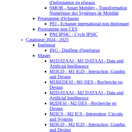
d'information en réseaux
SMOB - Smart Mobility - Transformation
Numérique des Systèmes de Mobilité
Programme d'échange
PEI - Echange international non diplomant
Programme non CES
PNCIPSIC - Cycle IPSIC
Catalogue 2024 - 2025
Ingénieur
ING - Diplôme d'ingénieur
Master
M1DATAAI - M1 DATAAI - Data and
Artificial Intelligence
M1IGD - M1 IGD - Interaction, Graphic
and Design
M1REDESI - M1 DES - Recherche en
Design
M2DATAAI - M2 DATAAI - Data and
Artificial Intelligence
M2DESI - M2 DES - Recherche en
Design
M2ICS - M2 ICS - Integration, Circuits
and Systems
M2IGD - M2 IGD - Interaction, Graphic
and Design