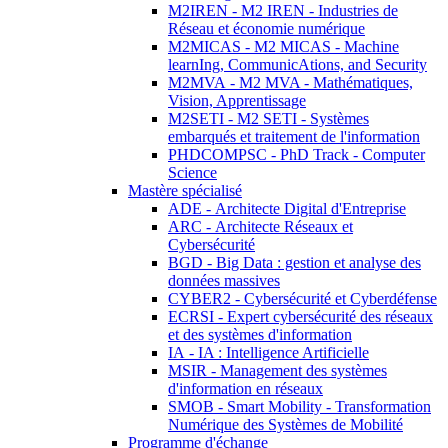
M2IREN - M2 IREN - Industries de
Réseau et économie numérique
M2MICAS - M2 MICAS - Machine
learnIng, CommunicAtions, and Security
M2MVA - M2 MVA - Mathématiques,
Vision, Apprentissage
M2SETI - M2 SETI - Systèmes
embarqués et traitement de l'information
PHDCOMPSC - PhD Track - Computer
Science
Mastère spécialisé
ADE - Architecte Digital d'Entreprise
ARC - Architecte Réseaux et
Cybersécurité
BGD - Big Data : gestion et analyse des
données massives
CYBER2 - Cybersécurité et Cyberdéfense
ECRSI - Expert cybersécurité des réseaux
et des systèmes d'information
IA - IA : Intelligence Artificielle
MSIR - Management des systèmes
d'information en réseaux
SMOB - Smart Mobility - Transformation
Numérique des Systèmes de Mobilité
Programme d'échange