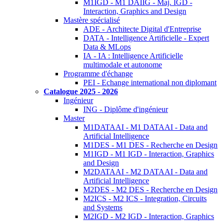
M1IGD - M1 DAIIG - Maj. IGD -
Interaction, Graphics and Design
Mastère spécialisé
ADE - Architecte Digital d'Entreprise
DATA - Intelligence Artificielle - Expert
Data & MLops
IA - IA : Intelligence Artificielle
multimodale et autonome
Programme d'échange
PEI - Echange international non diplomant
Catalogue 2025 - 2026
Ingénieur
ING - Diplôme d'ingénieur
Master
M1DATAAI - M1 DATAAI - Data and
Artificial Intelligence
M1DES - M1 DES - Recherche en Design
M1IGD - M1 IGD - Interaction, Graphics
and Design
M2DATAAI - M2 DATAAI - Data and
Artificial Intelligence
M2DES - M2 DES - Recherche en Design
M2ICS - M2 ICS - Integration, Circuits
and Systems
M2IGD - M2 IGD - Interaction, Graphics