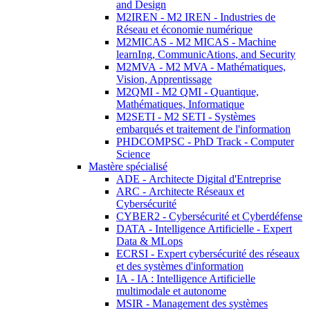
and Design
M2IREN - M2 IREN - Industries de
Réseau et économie numérique
M2MICAS - M2 MICAS - Machine
learnIng, CommunicAtions, and Security
M2MVA - M2 MVA - Mathématiques,
Vision, Apprentissage
M2QMI - M2 QMI - Quantique,
Mathématiques, Informatique
M2SETI - M2 SETI - Systèmes
embarqués et traitement de l'information
PHDCOMPSC - PhD Track - Computer
Science
Mastère spécialisé
ADE - Architecte Digital d'Entreprise
ARC - Architecte Réseaux et
Cybersécurité
CYBER2 - Cybersécurité et Cyberdéfense
DATA - Intelligence Artificielle - Expert
Data & MLops
ECRSI - Expert cybersécurité des réseaux
et des systèmes d'information
IA - IA : Intelligence Artificielle
multimodale et autonome
MSIR - Management des systèmes