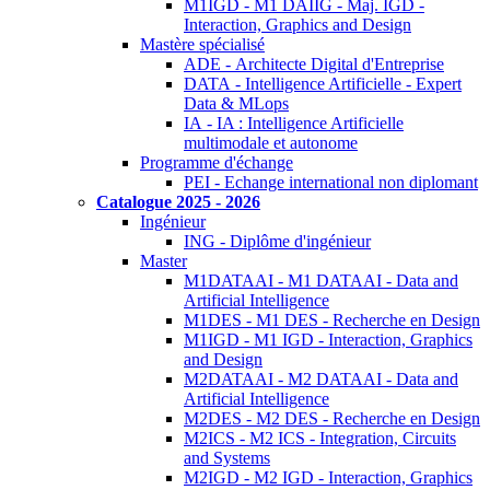
M1IGD - M1 DAIIG - Maj. IGD -
Interaction, Graphics and Design
Mastère spécialisé
ADE - Architecte Digital d'Entreprise
DATA - Intelligence Artificielle - Expert
Data & MLops
IA - IA : Intelligence Artificielle
multimodale et autonome
Programme d'échange
PEI - Echange international non diplomant
Catalogue 2025 - 2026
Ingénieur
ING - Diplôme d'ingénieur
Master
M1DATAAI - M1 DATAAI - Data and
Artificial Intelligence
M1DES - M1 DES - Recherche en Design
M1IGD - M1 IGD - Interaction, Graphics
and Design
M2DATAAI - M2 DATAAI - Data and
Artificial Intelligence
M2DES - M2 DES - Recherche en Design
M2ICS - M2 ICS - Integration, Circuits
and Systems
M2IGD - M2 IGD - Interaction, Graphics