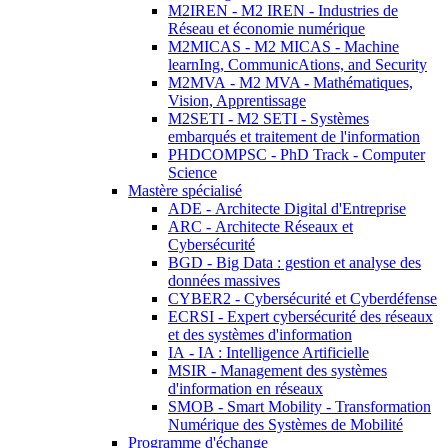
M2IREN - M2 IREN - Industries de
Réseau et économie numérique
M2MICAS - M2 MICAS - Machine
learnIng, CommunicAtions, and Security
M2MVA - M2 MVA - Mathématiques,
Vision, Apprentissage
M2SETI - M2 SETI - Systèmes
embarqués et traitement de l'information
PHDCOMPSC - PhD Track - Computer
Science
Mastère spécialisé
ADE - Architecte Digital d'Entreprise
ARC - Architecte Réseaux et
Cybersécurité
BGD - Big Data : gestion et analyse des
données massives
CYBER2 - Cybersécurité et Cyberdéfense
ECRSI - Expert cybersécurité des réseaux
et des systèmes d'information
IA - IA : Intelligence Artificielle
MSIR - Management des systèmes
d'information en réseaux
SMOB - Smart Mobility - Transformation
Numérique des Systèmes de Mobilité
Programme d'échange