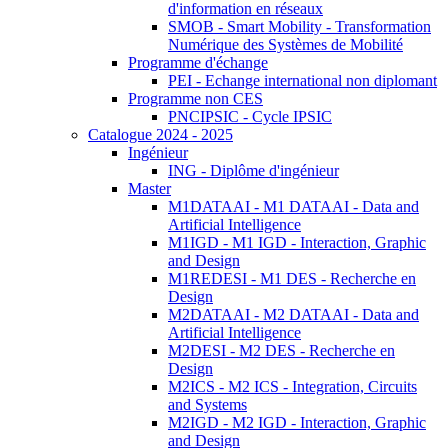
d'information en réseaux
SMOB - Smart Mobility - Transformation
Numérique des Systèmes de Mobilité
Programme d'échange
PEI - Echange international non diplomant
Programme non CES
PNCIPSIC - Cycle IPSIC
Catalogue 2024 - 2025
Ingénieur
ING - Diplôme d'ingénieur
Master
M1DATAAI - M1 DATAAI - Data and
Artificial Intelligence
M1IGD - M1 IGD - Interaction, Graphic
and Design
M1REDESI - M1 DES - Recherche en
Design
M2DATAAI - M2 DATAAI - Data and
Artificial Intelligence
M2DESI - M2 DES - Recherche en
Design
M2ICS - M2 ICS - Integration, Circuits
and Systems
M2IGD - M2 IGD - Interaction, Graphic
and Design