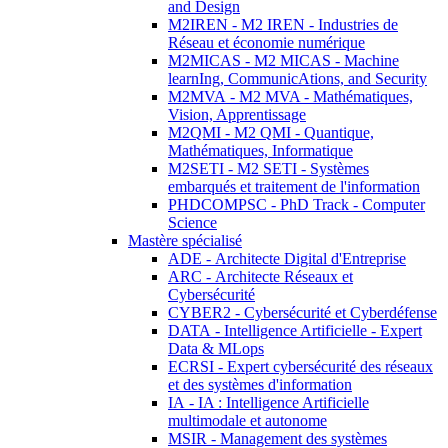
and Design
M2IREN - M2 IREN - Industries de
Réseau et économie numérique
M2MICAS - M2 MICAS - Machine
learnIng, CommunicAtions, and Security
M2MVA - M2 MVA - Mathématiques,
Vision, Apprentissage
M2QMI - M2 QMI - Quantique,
Mathématiques, Informatique
M2SETI - M2 SETI - Systèmes
embarqués et traitement de l'information
PHDCOMPSC - PhD Track - Computer
Science
Mastère spécialisé
ADE - Architecte Digital d'Entreprise
ARC - Architecte Réseaux et
Cybersécurité
CYBER2 - Cybersécurité et Cyberdéfense
DATA - Intelligence Artificielle - Expert
Data & MLops
ECRSI - Expert cybersécurité des réseaux
et des systèmes d'information
IA - IA : Intelligence Artificielle
multimodale et autonome
MSIR - Management des systèmes