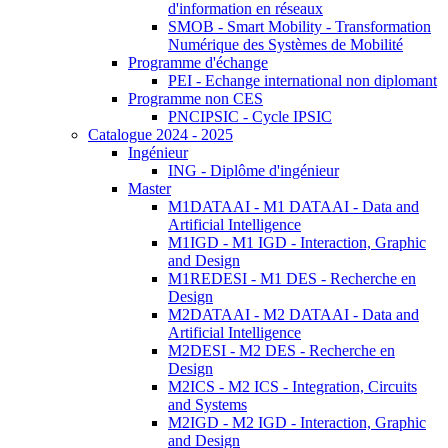
d'information en réseaux
SMOB - Smart Mobility - Transformation
Numérique des Systèmes de Mobilité
Programme d'échange
PEI - Echange international non diplomant
Programme non CES
PNCIPSIC - Cycle IPSIC
Catalogue 2024 - 2025
Ingénieur
ING - Diplôme d'ingénieur
Master
M1DATAAI - M1 DATAAI - Data and
Artificial Intelligence
M1IGD - M1 IGD - Interaction, Graphic
and Design
M1REDESI - M1 DES - Recherche en
Design
M2DATAAI - M2 DATAAI - Data and
Artificial Intelligence
M2DESI - M2 DES - Recherche en
Design
M2ICS - M2 ICS - Integration, Circuits
and Systems
M2IGD - M2 IGD - Interaction, Graphic
and Design