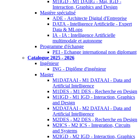
M1IGD - M1 DAIIG - Maj. IGD -
Interaction, Graphics and Design
Mastère spécialisé
ADE - Architecte Digital d'Entreprise
DATA - Intelligence Artificielle - Expert
Data & MLops
IA - IA : Intelligence Artificielle
multimodale et autonome
Programme d'échange
PEI - Echange international non diplomant
Catalogue 2025 - 2026
Ingénieur
ING - Diplôme d'ingénieur
Master
M1DATAAI - M1 DATAAI - Data and
Artificial Intelligence
M1DES - M1 DES - Recherche en Design
M1IGD - M1 IGD - Interaction, Graphics
and Design
M2DATAAI - M2 DATAAI - Data and
Artificial Intelligence
M2DES - M2 DES - Recherche en Design
M2ICS - M2 ICS - Integration, Circuits
and Systems
M2IGD - M2 IGD - Interaction, Graphics