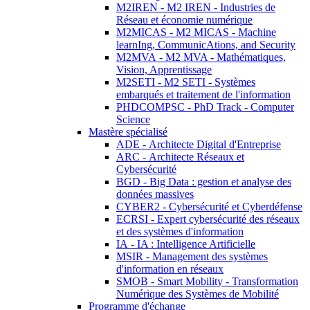
M2IREN - M2 IREN - Industries de
Réseau et économie numérique
M2MICAS - M2 MICAS - Machine
learnIng, CommunicAtions, and Security
M2MVA - M2 MVA - Mathématiques,
Vision, Apprentissage
M2SETI - M2 SETI - Systèmes
embarqués et traitement de l'information
PHDCOMPSC - PhD Track - Computer
Science
Mastère spécialisé
ADE - Architecte Digital d'Entreprise
ARC - Architecte Réseaux et
Cybersécurité
BGD - Big Data : gestion et analyse des
données massives
CYBER2 - Cybersécurité et Cyberdéfense
ECRSI - Expert cybersécurité des réseaux
et des systèmes d'information
IA - IA : Intelligence Artificielle
MSIR - Management des systèmes
d'information en réseaux
SMOB - Smart Mobility - Transformation
Numérique des Systèmes de Mobilité
Programme d'échange