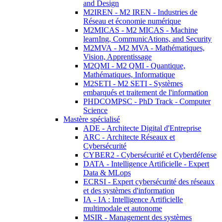
and Design
M2IREN - M2 IREN - Industries de
Réseau et économie numérique
M2MICAS - M2 MICAS - Machine
learnIng, CommunicAtions, and Security
M2MVA - M2 MVA - Mathématiques,
Vision, Apprentissage
M2QMI - M2 QMI - Quantique,
Mathématiques, Informatique
M2SETI - M2 SETI - Systèmes
embarqués et traitement de l'information
PHDCOMPSC - PhD Track - Computer
Science
Mastère spécialisé
ADE - Architecte Digital d'Entreprise
ARC - Architecte Réseaux et
Cybersécurité
CYBER2 - Cybersécurité et Cyberdéfense
DATA - Intelligence Artificielle - Expert
Data & MLops
ECRSI - Expert cybersécurité des réseaux
et des systèmes d'information
IA - IA : Intelligence Artificielle
multimodale et autonome
MSIR - Management des systèmes