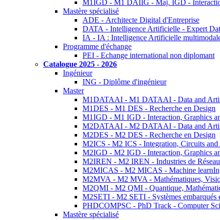
M1IGD - M1 DAIIG - Maj. IGD - Interactio
Mastère spécialisé
ADE - Architecte Digital d'Entreprise
DATA - Intelligence Artificielle - Expert 
IA - IA : Intelligence Artificielle multimoda
Programme d'échange
PEI - Echange international non diplomant
Catalogue 2025 - 2026
Ingénieur
ING - Diplôme d'ingénieur
Master
M1DATAAI - M1 DATAAI - Data and Artific
M1DES - M1 DES - Recherche en Design
M1IGD - M1 IGD - Interaction, Graphics a
M2DATAAI - M2 DATAAI - Data and Artific
M2DES - M2 DES - Recherche en Design
M2ICS - M2 ICS - Integration, Circuits and
M2IGD - M2 IGD - Interaction, Graphics a
M2IREN - M2 IREN - Industries de Réseau
M2MICAS - M2 MICAS - Machine learnIng
M2MVA - M2 MVA - Mathématiques, Vision
M2QMI - M2 QMI - Quantique, Mathématiq
M2SETI - M2 SETI - Systèmes embarqués et 
PHDCOMPSC - PhD Track - Computer Sci
Mastère spécialisé