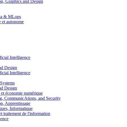
n, Graphics and Design
Data & MLops
le et autonome
ial Intelligence
nd Design
ial Intelligence
 Systems
nd Design
 et économie numérique
, CommunicAtions, and Security
, Apprentissage
ues, Informatique
traitement de l'information
ence