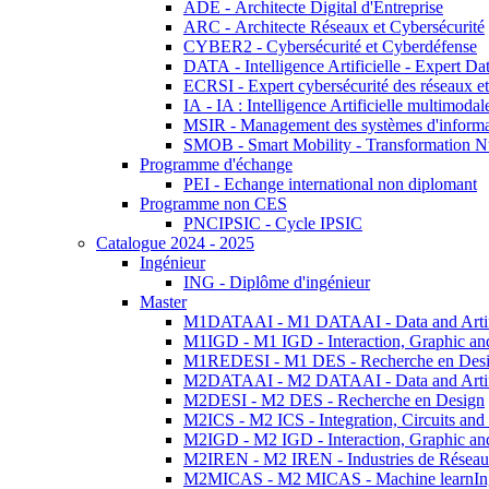
ADE - Architecte Digital d'Entreprise
ARC - Architecte Réseaux et Cybersécurité
CYBER2 - Cybersécurité et Cyberdéfense
DATA - Intelligence Artificielle - Expert 
ECRSI - Expert cybersécurité des réseaux et
IA - IA : Intelligence Artificielle multimoda
MSIR - Management des systèmes d'informa
SMOB - Smart Mobility - Transformation N
Programme d'échange
PEI - Echange international non diplomant
Programme non CES
PNCIPSIC - Cycle IPSIC
Catalogue 2024 - 2025
Ingénieur
ING - Diplôme d'ingénieur
Master
M1DATAAI - M1 DATAAI - Data and Artific
M1IGD - M1 IGD - Interaction, Graphic an
M1REDESI - M1 DES - Recherche en Des
M2DATAAI - M2 DATAAI - Data and Artific
M2DESI - M2 DES - Recherche en Design
M2ICS - M2 ICS - Integration, Circuits and
M2IGD - M2 IGD - Interaction, Graphic an
M2IREN - M2 IREN - Industries de Réseau
M2MICAS - M2 MICAS - Machine learnIng