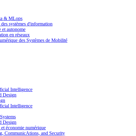
Data & MLops
 des systèmes d'information
le et autonome
tion en réseaux
umérique des Systèmes de Mobilité
ial Intelligence
d Design
ign
ial Intelligence
 Systems
d Design
 et économie numérique
, CommunicAtions, and Security