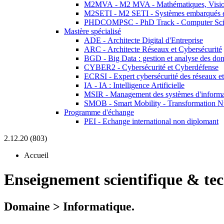
M2MVA - M2 MVA - Mathématiques, Vision
M2SETI - M2 SETI - Systèmes embarqués et 
PHDCOMPSC - PhD Track - Computer Sci
Mastère spécialisé
ADE - Architecte Digital d'Entreprise
ARC - Architecte Réseaux et Cybersécurité
BGD - Big Data : gestion et analyse des do
CYBER2 - Cybersécurité et Cyberdéfense
ECRSI - Expert cybersécurité des réseaux et
IA - IA : Intelligence Artificielle
MSIR - Management des systèmes d'informa
SMOB - Smart Mobility - Transformation N
Programme d'échange
PEI - Echange international non diplomant
2.12.20 (803)
Accueil
Enseignement scientifique & te
Domaine > Informatique.