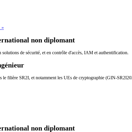
d »
ernational non diplomant
olutions de sécurité, et en contrôle d'accès, IAM et authentification.
ngénieur
le filière SR2I, et notamment les UEs de cryptographie (GIN-SR2I202),
ernational non diplomant