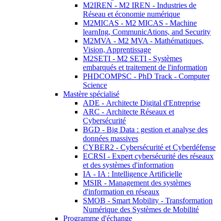
M2IREN - M2 IREN - Industries de
Réseau et économie numérique
M2MICAS - M2 MICAS - Machine
learnIng, CommunicAtions, and Security
M2MVA - M2 MVA - Mathématiques,
Vision, Apprentissage
M2SETI - M2 SETI - Systèmes
embarqués et traitement de l'information
PHDCOMPSC - PhD Track - Computer
Science
Mastère spécialisé
ADE - Architecte Digital d'Entreprise
ARC - Architecte Réseaux et
Cybersécurité
BGD - Big Data : gestion et analyse des
données massives
CYBER2 - Cybersécurité et Cyberdéfense
ECRSI - Expert cybersécurité des réseaux
et des systèmes d'information
IA - IA : Intelligence Artificielle
MSIR - Management des systèmes
d'information en réseaux
SMOB - Smart Mobility - Transformation
Numérique des Systèmes de Mobilité
Programme d'échange