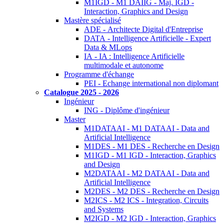
M1IGD - M1 DAIIG - Maj. IGD -
Interaction, Graphics and Design
Mastère spécialisé
ADE - Architecte Digital d'Entreprise
DATA - Intelligence Artificielle - Expert
Data & MLops
IA - IA : Intelligence Artificielle
multimodale et autonome
Programme d'échange
PEI - Echange international non diplomant
Catalogue 2025 - 2026
Ingénieur
ING - Diplôme d'ingénieur
Master
M1DATAAI - M1 DATAAI - Data and
Artificial Intelligence
M1DES - M1 DES - Recherche en Design
M1IGD - M1 IGD - Interaction, Graphics
and Design
M2DATAAI - M2 DATAAI - Data and
Artificial Intelligence
M2DES - M2 DES - Recherche en Design
M2ICS - M2 ICS - Integration, Circuits
and Systems
M2IGD - M2 IGD - Interaction, Graphics