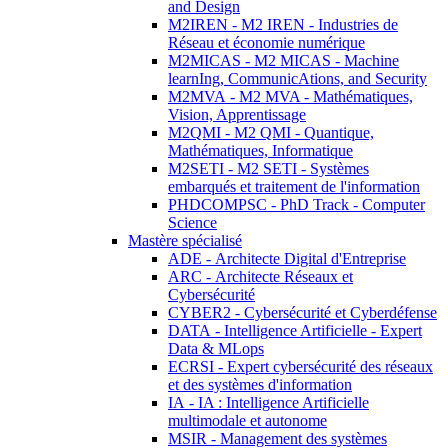
and Design
M2IREN - M2 IREN - Industries de
Réseau et économie numérique
M2MICAS - M2 MICAS - Machine
learnIng, CommunicAtions, and Security
M2MVA - M2 MVA - Mathématiques,
Vision, Apprentissage
M2QMI - M2 QMI - Quantique,
Mathématiques, Informatique
M2SETI - M2 SETI - Systèmes
embarqués et traitement de l'information
PHDCOMPSC - PhD Track - Computer
Science
Mastère spécialisé
ADE - Architecte Digital d'Entreprise
ARC - Architecte Réseaux et
Cybersécurité
CYBER2 - Cybersécurité et Cyberdéfense
DATA - Intelligence Artificielle - Expert
Data & MLops
ECRSI - Expert cybersécurité des réseaux
et des systèmes d'information
IA - IA : Intelligence Artificielle
multimodale et autonome
MSIR - Management des systèmes