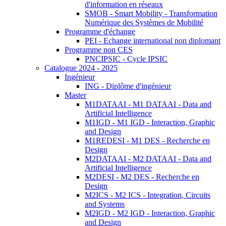
d'information en réseaux
SMOB - Smart Mobility - Transformation
Numérique des Systèmes de Mobilité
Programme d'échange
PEI - Echange international non diplomant
Programme non CES
PNCIPSIC - Cycle IPSIC
Catalogue 2024 - 2025
Ingénieur
ING - Diplôme d'ingénieur
Master
M1DATAAI - M1 DATAAI - Data and
Artificial Intelligence
M1IGD - M1 IGD - Interaction, Graphic
and Design
M1REDESI - M1 DES - Recherche en
Design
M2DATAAI - M2 DATAAI - Data and
Artificial Intelligence
M2DESI - M2 DES - Recherche en
Design
M2ICS - M2 ICS - Integration, Circuits
and Systems
M2IGD - M2 IGD - Interaction, Graphic
and Design