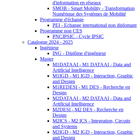
d'information en réseaux
SMOB - Smart Mobility - Transformation
Numérique des Systèmes de Mobilité
Programme d'échange
PEI - Echange international non diplomant
Programme non CES
PNCIPSIC - Cycle IPSIC
Catalogue 2024 - 2025
Ingénieur
ING - Diplôme d'ingénieur
Master
M1DATAAI - M1 DATAAI - Data and
Artificial Intelligence
M1IGD - M1 IGD - Interaction, Graphic
and Design
M1REDESI - M1 DES - Recherche en
Design
M2DATAAI - M2 DATAAI - Data and
Artificial Intelligence
M2DESI - M2 DES - Recherche en
Design
M2ICS - M2 ICS - Integration, Circuits
and Systems
M2IGD - M2 IGD - Interaction, Graphic
and Design