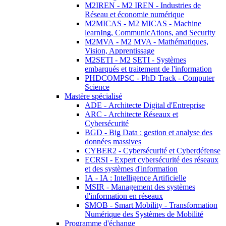
M2IREN - M2 IREN - Industries de
Réseau et économie numérique
M2MICAS - M2 MICAS - Machine
learnIng, CommunicAtions, and Security
M2MVA - M2 MVA - Mathématiques,
Vision, Apprentissage
M2SETI - M2 SETI - Systèmes
embarqués et traitement de l'information
PHDCOMPSC - PhD Track - Computer
Science
Mastère spécialisé
ADE - Architecte Digital d'Entreprise
ARC - Architecte Réseaux et
Cybersécurité
BGD - Big Data : gestion et analyse des
données massives
CYBER2 - Cybersécurité et Cyberdéfense
ECRSI - Expert cybersécurité des réseaux
et des systèmes d'information
IA - IA : Intelligence Artificielle
MSIR - Management des systèmes
d'information en réseaux
SMOB - Smart Mobility - Transformation
Numérique des Systèmes de Mobilité
Programme d'échange