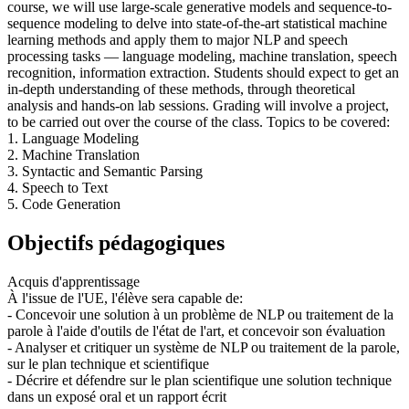
course, we will use large-scale generative models and sequence-to-
sequence modeling to delve into state-of-the-art statistical machine
learning methods and apply them to major NLP and speech
processing tasks — language modeling, machine translation, speech
recognition, information extraction. Students should expect to get an
in-depth understanding of these methods, through theoretical
analysis and hands-on lab sessions. Grading will involve a project,
to be carried out over the course of the class. Topics to be covered:
1. Language Modeling
2. Machine Translation
3. Syntactic and Semantic Parsing
4. Speech to Text
5. Code Generation
Objectifs pédagogiques
Acquis d'apprentissage
À l'issue de l'UE, l'élève sera capable de:
- Concevoir une solution à un problème de NLP ou traitement de la
parole à l'aide d'outils de l'état de l'art, et concevoir son évaluation
- Analyser et critiquer un système de NLP ou traitement de la parole,
sur le plan technique et scientifique
- Décrire et défendre sur le plan scientifique une solution technique
dans un exposé oral et un rapport écrit