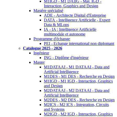
M1IGD - M1 DAIIG - Maj. IGD -
Interaction, Graphics and Design
Mastère spécialisé
ADE - Architecte Digital d'Entreprise
DATA - Intelligence Artificielle - Expert
Data & MLops
IA - IA : Intelligence Artificielle
multimodale et autonome
Programme d'échange
PEI - Echange international non diplomant
Catalogue 2025 - 2026
Ingénieur
ING - Diplôme d'ingénieur
Master
M1DATAAI - M1 DATAAI - Data and
Artificial Intelligence
M1DES - M1 DES - Recherche en Design
M1IGD - M1 IGD - Interaction, Graphics
and Design
M2DATAAI - M2 DATAAI - Data and
Artificial Intelligence
M2DES - M2 DES - Recherche en Design
M2ICS - M2 ICS - Integration, Circuits
and Systems
M2IGD - M2 IGD - Interaction, Graphics