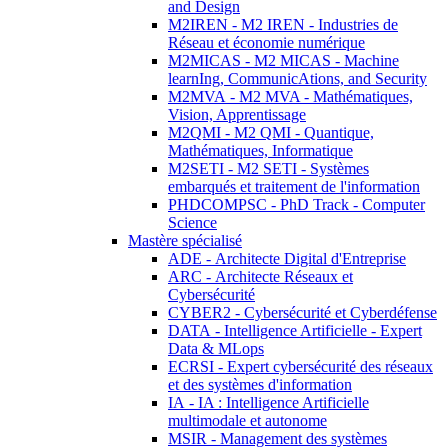
and Design
M2IREN - M2 IREN - Industries de
Réseau et économie numérique
M2MICAS - M2 MICAS - Machine
learnIng, CommunicAtions, and Security
M2MVA - M2 MVA - Mathématiques,
Vision, Apprentissage
M2QMI - M2 QMI - Quantique,
Mathématiques, Informatique
M2SETI - M2 SETI - Systèmes
embarqués et traitement de l'information
PHDCOMPSC - PhD Track - Computer
Science
Mastère spécialisé
ADE - Architecte Digital d'Entreprise
ARC - Architecte Réseaux et
Cybersécurité
CYBER2 - Cybersécurité et Cyberdéfense
DATA - Intelligence Artificielle - Expert
Data & MLops
ECRSI - Expert cybersécurité des réseaux
et des systèmes d'information
IA - IA : Intelligence Artificielle
multimodale et autonome
MSIR - Management des systèmes