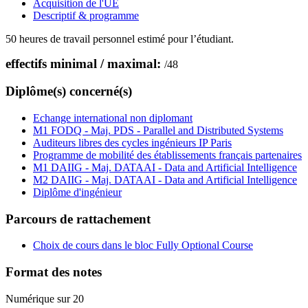
Acquisition de l'UE
Descriptif & programme
50 heures de travail personnel estimé pour l’étudiant.
effectifs minimal / maximal:
/
48
Diplôme(s) concerné(s)
Echange international non diplomant
M1 FODQ - Maj. PDS - Parallel and Distributed Systems
Auditeurs libres des cycles ingénieurs IP Paris
Programme de mobilité des établissements français partenaires
M1 DAIIG - Maj. DATAAI - Data and Artificial Intelligence
M2 DAIIG - Maj. DATAAI - Data and Artificial Intelligence
Diplôme d'ingénieur
Parcours de rattachement
Choix de cours dans le bloc Fully Optional Course
Format des notes
Numérique sur 20