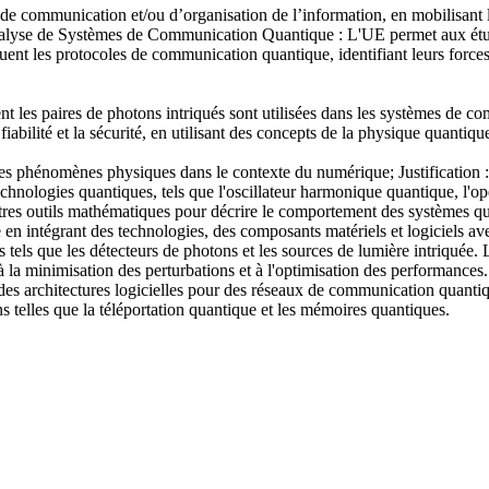
de communication et/ou d’organisation de l’information, en mobilisant 
 Analyse de Systèmes de Communication Quantique : L'UE permet aux étu
uent les protocoles de communication quantique, identifiant leurs forces 
es paires de photons intriqués sont utilisées dans les systèmes de comm
bilité et la sécurité, en utilisant des concepts de la physique quantique t
es phénomènes physiques dans le contexte du numérique; Justification 
logies quantiques, tels que l'oscillateur harmonique quantique, l'opéra
d'autres outils mathématiques pour décrire le comportement des systèmes
le en intégrant des technologies, des composants matériels et logiciels av
 tels que les détecteurs de photons et les sources de lumière intriquée.
e à la minimisation des perturbations et à l'optimisation des performances.
des architectures logicielles pour des réseaux de communication quantiq
ns telles que la téléportation quantique et les mémoires quantiques.