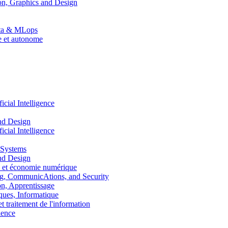
n, Graphics and Design
Data & MLops
le et autonome
ial Intelligence
nd Design
ial Intelligence
 Systems
nd Design
 et économie numérique
, CommunicAtions, and Security
, Apprentissage
ues, Informatique
traitement de l'information
ence