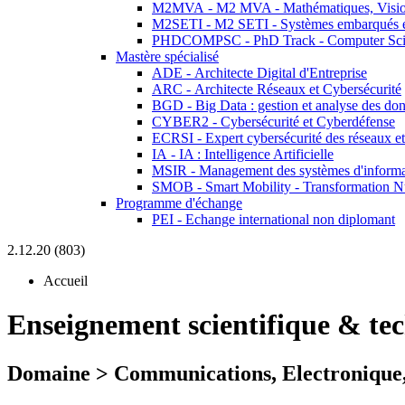
M2MVA - M2 MVA - Mathématiques, Vision
M2SETI - M2 SETI - Systèmes embarqués et 
PHDCOMPSC - PhD Track - Computer Sci
Mastère spécialisé
ADE - Architecte Digital d'Entreprise
ARC - Architecte Réseaux et Cybersécurité
BGD - Big Data : gestion et analyse des do
CYBER2 - Cybersécurité et Cyberdéfense
ECRSI - Expert cybersécurité des réseaux et
IA - IA : Intelligence Artificielle
MSIR - Management des systèmes d'informa
SMOB - Smart Mobility - Transformation N
Programme d'échange
PEI - Echange international non diplomant
2.12.20 (803)
Accueil
Enseignement scientifique & te
Domaine > Communications, Electronique,