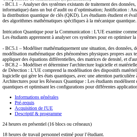
- BC1.1 – Analyser des systèmes existants de traitement des données, 
informatique) dans un but d’audit ou d’optimisation; Justification :
la distribution quantique de clés (QKD). Les étudiants étudient et éval
des algorithmes mathématiques spécifiques à la mécanique quantique.
Intrication Quantique pour la Communication : L'UE examine comment l
Les étudiants apprennent à analyser ces systèmes pour en optimiser la fia
- BC5.1 – Modéliser mathématiquement une situation, des données, d
modélisation mathématique des phénomènes physiques propres aux techno
appliquer des équations différentielles, des matrices de densité, et 
- BC8.2 – Modéliser et déterminer l'architecture logicielle et matériel
de Détection : L'UE comprend la modélisation des dispositifs matériels
logicielle qui gère les états quantiques, avec une attention particulièr
Architectures pour les Réseaux Quantique : Les étudiants modélisent 
quantiques et optimisant les configurations pour différentes applicatio
Informations générales
Pré-requis
Acquisition de l'UE
Descriptif & programme
24 heures en présentiel (16 blocs ou créneaux)
18 heures de travail personnel estimé pour l’étudiant.