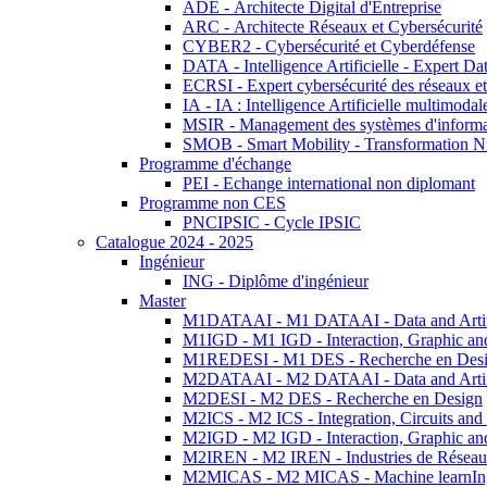
ADE - Architecte Digital d'Entreprise
ARC - Architecte Réseaux et Cybersécurité
CYBER2 - Cybersécurité et Cyberdéfense
DATA - Intelligence Artificielle - Expert 
ECRSI - Expert cybersécurité des réseaux et
IA - IA : Intelligence Artificielle multimoda
MSIR - Management des systèmes d'informa
SMOB - Smart Mobility - Transformation N
Programme d'échange
PEI - Echange international non diplomant
Programme non CES
PNCIPSIC - Cycle IPSIC
Catalogue 2024 - 2025
Ingénieur
ING - Diplôme d'ingénieur
Master
M1DATAAI - M1 DATAAI - Data and Artific
M1IGD - M1 IGD - Interaction, Graphic an
M1REDESI - M1 DES - Recherche en Des
M2DATAAI - M2 DATAAI - Data and Artific
M2DESI - M2 DES - Recherche en Design
M2ICS - M2 ICS - Integration, Circuits and
M2IGD - M2 IGD - Interaction, Graphic an
M2IREN - M2 IREN - Industries de Réseau
M2MICAS - M2 MICAS - Machine learnIng