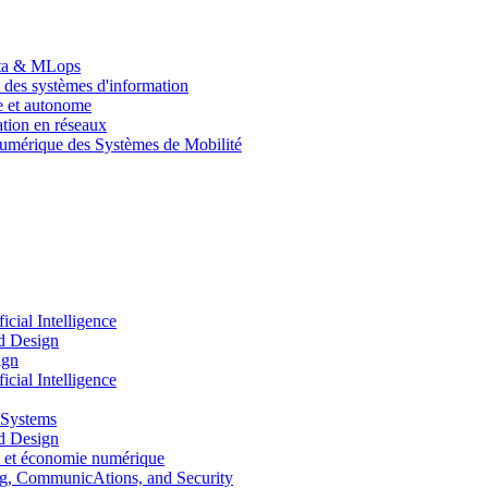
Data & MLops
 des systèmes d'information
le et autonome
tion en réseaux
umérique des Systèmes de Mobilité
ial Intelligence
d Design
ign
ial Intelligence
 Systems
d Design
 et économie numérique
, CommunicAtions, and Security