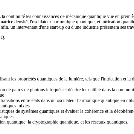
ans la continuité les connaissances de mécanique quantique vue en pre
rice densité, l'oscillateur harmonique quantique, et intrication quant
Enfin, un intervenant d'une start-up ou d'une industrie présentera ses tr
CQ.
sant les propriétés quantiques de la lumière, tels que l'intrication et
n de paires de photons intriqués et décrire leur utilité dans la communi
que
s transitions entre états dans un oscillateur harmonique quantique en util
uantiques mixtes
statistiques de systèmes quantiques et évaluer la cohérence et la décohére
ratiques
tation quantique, la cryptographie quantique, et les réseaux quantiques.