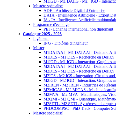
M1IGD - M1 DAIIG - Maj. IGD - Interactio
Mastère spécialisé
ADE - Architecte Digital d'Entreprise
DATA - Intelligence Artificielle - Expert 
IA - IA : Intelligence Artificielle multimoda
Programme d'échange
PEI - Echange international non diplomant
Catalogue 2025 - 2026
Ingénieur
ING - Diplôme d'ingénieur
Master
M1DATAAI - M1 DATAAI - Data and Artific
M1DES - M1 DES - Recherche en Design
M1IGD - M1 IGD - Interaction, Graphics a
M2DATAAI - M2 DATAAI - Data and Artific
M2DES - M2 DES - Recherche en Design
M2ICS - M2 ICS - Integration, Circuits and
M2IGD - M2 IGD - Interaction, Graphics a
M2IREN - M2 IREN - Industries de Réseau
M2MICAS - M2 MICAS - Machine learnIng
M2MVA - M2 MVA - Mathématiques, Vision
M2QMI - M2 QMI - Quantique, Mathématiq
M2SETI - M2 SETI - Systèmes embarqués et 
PHDCOMPSC - PhD Track - Computer Sci
Mastère spécialisé