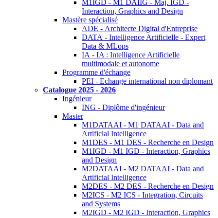
M1IGD - M1 DAIIG - Maj. IGD -
Interaction, Graphics and Design
Mastère spécialisé
ADE - Architecte Digital d'Entreprise
DATA - Intelligence Artificielle - Expert
Data & MLops
IA - IA : Intelligence Artificielle
multimodale et autonome
Programme d'échange
PEI - Echange international non diplomant
Catalogue 2025 - 2026
Ingénieur
ING - Diplôme d'ingénieur
Master
M1DATAAI - M1 DATAAI - Data and
Artificial Intelligence
M1DES - M1 DES - Recherche en Design
M1IGD - M1 IGD - Interaction, Graphics
and Design
M2DATAAI - M2 DATAAI - Data and
Artificial Intelligence
M2DES - M2 DES - Recherche en Design
M2ICS - M2 ICS - Integration, Circuits
and Systems
M2IGD - M2 IGD - Interaction, Graphics