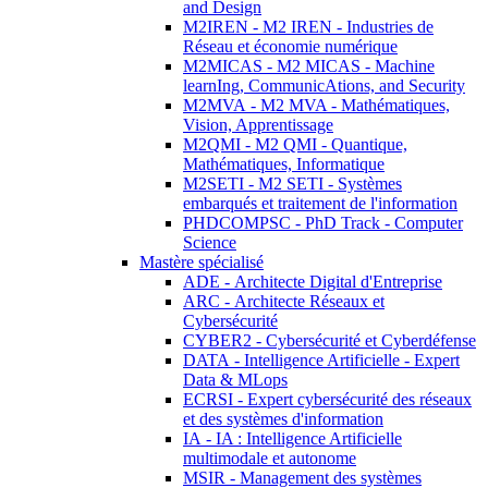
and Design
M2IREN - M2 IREN - Industries de
Réseau et économie numérique
M2MICAS - M2 MICAS - Machine
learnIng, CommunicAtions, and Security
M2MVA - M2 MVA - Mathématiques,
Vision, Apprentissage
M2QMI - M2 QMI - Quantique,
Mathématiques, Informatique
M2SETI - M2 SETI - Systèmes
embarqués et traitement de l'information
PHDCOMPSC - PhD Track - Computer
Science
Mastère spécialisé
ADE - Architecte Digital d'Entreprise
ARC - Architecte Réseaux et
Cybersécurité
CYBER2 - Cybersécurité et Cyberdéfense
DATA - Intelligence Artificielle - Expert
Data & MLops
ECRSI - Expert cybersécurité des réseaux
et des systèmes d'information
IA - IA : Intelligence Artificielle
multimodale et autonome
MSIR - Management des systèmes