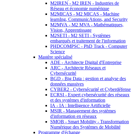
M2IREN - M2 IREN - Industries de
Réseau et économie numérique
M2MICAS - M2 MICAS - Machine
learnIng, CommunicAtions, and Security
M2MVA - M2 MVA - Mathématiques,
Vision, Apprentissage
M2SETI - M2 SETI - Systèmes
embarqués et traitement de l'information
PHDCOMPSC - PhD Track - Computer
Science
Mastère spécialisé
ADE - Architecte Digital d'Entreprise
ARC - Architecte Réseaux et
Cybersécurité
BGD - Big Data : gestion et analyse des
données massives
CYBER2 - Cybersécurité et Cyberdéfense
ECRSI - Expert cybersécurité des réseaux
et des systèmes d'information
IA - IA : Intelligence Artificielle
MSIR - Management des systèmes
d'information en réseaux
SMOB - Smart Mobility - Transformation
Numérique des Systèmes de Mobilité
Programme d'échange