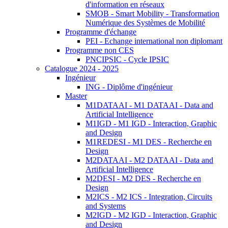
d'information en réseaux
SMOB - Smart Mobility - Transformation
Numérique des Systèmes de Mobilité
Programme d'échange
PEI - Echange international non diplomant
Programme non CES
PNCIPSIC - Cycle IPSIC
Catalogue 2024 - 2025
Ingénieur
ING - Diplôme d'ingénieur
Master
M1DATAAI - M1 DATAAI - Data and
Artificial Intelligence
M1IGD - M1 IGD - Interaction, Graphic
and Design
M1REDESI - M1 DES - Recherche en
Design
M2DATAAI - M2 DATAAI - Data and
Artificial Intelligence
M2DESI - M2 DES - Recherche en
Design
M2ICS - M2 ICS - Integration, Circuits
and Systems
M2IGD - M2 IGD - Interaction, Graphic
and Design