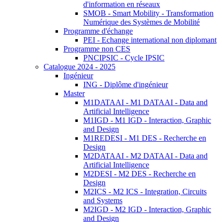
d'information en réseaux
SMOB - Smart Mobility - Transformation
Numérique des Systèmes de Mobilité
Programme d'échange
PEI - Echange international non diplomant
Programme non CES
PNCIPSIC - Cycle IPSIC
Catalogue 2024 - 2025
Ingénieur
ING - Diplôme d'ingénieur
Master
M1DATAAI - M1 DATAAI - Data and
Artificial Intelligence
M1IGD - M1 IGD - Interaction, Graphic
and Design
M1REDESI - M1 DES - Recherche en
Design
M2DATAAI - M2 DATAAI - Data and
Artificial Intelligence
M2DESI - M2 DES - Recherche en
Design
M2ICS - M2 ICS - Integration, Circuits
and Systems
M2IGD - M2 IGD - Interaction, Graphic
and Design