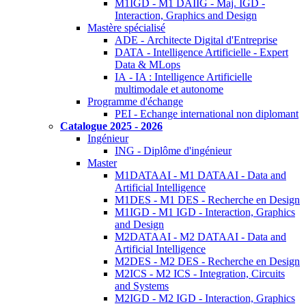
M1IGD - M1 DAIIG - Maj. IGD -
Interaction, Graphics and Design
Mastère spécialisé
ADE - Architecte Digital d'Entreprise
DATA - Intelligence Artificielle - Expert
Data & MLops
IA - IA : Intelligence Artificielle
multimodale et autonome
Programme d'échange
PEI - Echange international non diplomant
Catalogue 2025 - 2026
Ingénieur
ING - Diplôme d'ingénieur
Master
M1DATAAI - M1 DATAAI - Data and
Artificial Intelligence
M1DES - M1 DES - Recherche en Design
M1IGD - M1 IGD - Interaction, Graphics
and Design
M2DATAAI - M2 DATAAI - Data and
Artificial Intelligence
M2DES - M2 DES - Recherche en Design
M2ICS - M2 ICS - Integration, Circuits
and Systems
M2IGD - M2 IGD - Interaction, Graphics