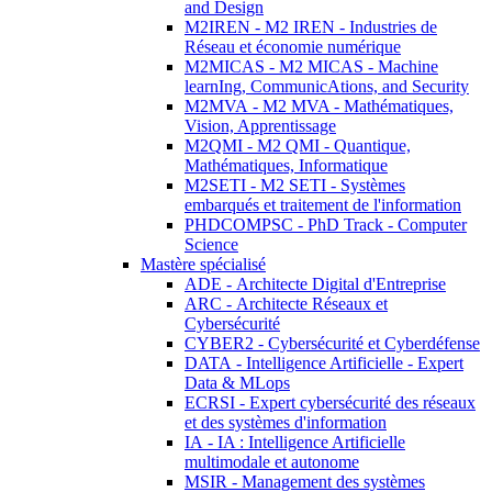
and Design
M2IREN - M2 IREN - Industries de
Réseau et économie numérique
M2MICAS - M2 MICAS - Machine
learnIng, CommunicAtions, and Security
M2MVA - M2 MVA - Mathématiques,
Vision, Apprentissage
M2QMI - M2 QMI - Quantique,
Mathématiques, Informatique
M2SETI - M2 SETI - Systèmes
embarqués et traitement de l'information
PHDCOMPSC - PhD Track - Computer
Science
Mastère spécialisé
ADE - Architecte Digital d'Entreprise
ARC - Architecte Réseaux et
Cybersécurité
CYBER2 - Cybersécurité et Cyberdéfense
DATA - Intelligence Artificielle - Expert
Data & MLops
ECRSI - Expert cybersécurité des réseaux
et des systèmes d'information
IA - IA : Intelligence Artificielle
multimodale et autonome
MSIR - Management des systèmes