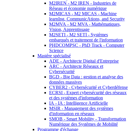
M2IREN - M2 IREN - Industries de
Réseau et économie numérique
M2MICAS - M2 MICAS - Machine
learnIng, CommunicAtions, and Security
M2MVA - M2 MVA - Mathématiques,
Vision, Apprentissage
M2SETI - M2 SETI - Systèmes
embarqués et traitement de l'information
PHDCOMPSC - PhD Track - Computer
Science
Mastère spécialisé
ADE - Architecte Digital d'Entreprise
ARC - Architecte Réseaux et
Cybersécurité
BGD - Big Data : gestion et analyse des
données massives
CYBER2 - Cybersécurité et Cyberdéfense
ECRSI - Expert cybersécurité des réseaux
et des systèmes d'information
IA - IA : Intelligence Artificielle
MSIR - Management des systèmes
d'information en réseaux
SMOB - Smart Mobility - Transformation
Numérique des Systèmes de Mobilité
Programme d'échange