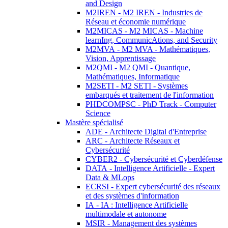
and Design
M2IREN - M2 IREN - Industries de
Réseau et économie numérique
M2MICAS - M2 MICAS - Machine
learnIng, CommunicAtions, and Security
M2MVA - M2 MVA - Mathématiques,
Vision, Apprentissage
M2QMI - M2 QMI - Quantique,
Mathématiques, Informatique
M2SETI - M2 SETI - Systèmes
embarqués et traitement de l'information
PHDCOMPSC - PhD Track - Computer
Science
Mastère spécialisé
ADE - Architecte Digital d'Entreprise
ARC - Architecte Réseaux et
Cybersécurité
CYBER2 - Cybersécurité et Cyberdéfense
DATA - Intelligence Artificielle - Expert
Data & MLops
ECRSI - Expert cybersécurité des réseaux
et des systèmes d'information
IA - IA : Intelligence Artificielle
multimodale et autonome
MSIR - Management des systèmes