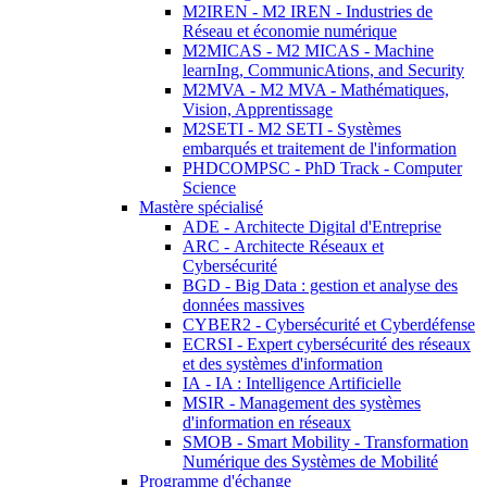
M2IREN - M2 IREN - Industries de
Réseau et économie numérique
M2MICAS - M2 MICAS - Machine
learnIng, CommunicAtions, and Security
M2MVA - M2 MVA - Mathématiques,
Vision, Apprentissage
M2SETI - M2 SETI - Systèmes
embarqués et traitement de l'information
PHDCOMPSC - PhD Track - Computer
Science
Mastère spécialisé
ADE - Architecte Digital d'Entreprise
ARC - Architecte Réseaux et
Cybersécurité
BGD - Big Data : gestion et analyse des
données massives
CYBER2 - Cybersécurité et Cyberdéfense
ECRSI - Expert cybersécurité des réseaux
et des systèmes d'information
IA - IA : Intelligence Artificielle
MSIR - Management des systèmes
d'information en réseaux
SMOB - Smart Mobility - Transformation
Numérique des Systèmes de Mobilité
Programme d'échange