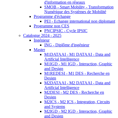
d'information en réseaux
SMOB - Smart Mobility - Transformation
Numérique des Systèmes de Mobilité
Programme d'échange
PEI - Echange international non diplomant
Programme non CES
PNCIPSIC - Cycle IPSIC
Catalogue 2024 - 2025
Ingénieur
ING - Diplôme d'ingénieur
Master
M1DATAAI - M1 DATAAI - Data and
Artificial Intelligence
M1IGD - M1 IGD - Interaction, Graphic
and Design
M1REDESI - M1 DES - Recherche en
Design
M2DATAAI - M2 DATAAI - Data and
Artificial Intelligence
M2DESI - M2 DES - Recherche en
Design
M2ICS - M2 ICS - Integration, Circuits
and Systems
M2IGD - M2 IGD - Interaction, Graphic
and Design