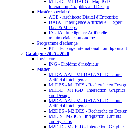
M1IGD - M1 DAIIG - Maj. IGD -
Interaction, Graphics and Design
Mastère spécialisé
ADE - Architecte Digital d'Entreprise
DATA - Intelligence Artificielle - Expert
Data & MLops
IA - IA : Intelligence Artificielle
multimodale et autonome
Programme d'échange
PEI - Echange international non diplomant
Catalogue 2025 - 2026
Ingénieur
ING - Diplôme d'ingénieur
Master
M1DATAAI - M1 DATAAI - Data and
Artificial Intelligence
M1DES - M1 DES - Recherche en Design
M1IGD - M1 IGD - Interaction, Graphics
and Design
M2DATAAI - M2 DATAAI - Data and
Artificial Intelligence
M2DES - M2 DES - Recherche en Design
M2ICS - M2 ICS - Integration, Circuits
and Systems
M2IGD - M2 IGD - Interaction, Graphics