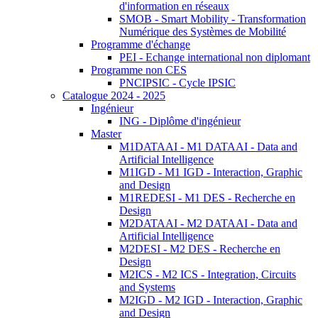
d'information en réseaux
SMOB - Smart Mobility - Transformation
Numérique des Systèmes de Mobilité
Programme d'échange
PEI - Echange international non diplomant
Programme non CES
PNCIPSIC - Cycle IPSIC
Catalogue 2024 - 2025
Ingénieur
ING - Diplôme d'ingénieur
Master
M1DATAAI - M1 DATAAI - Data and
Artificial Intelligence
M1IGD - M1 IGD - Interaction, Graphic
and Design
M1REDESI - M1 DES - Recherche en
Design
M2DATAAI - M2 DATAAI - Data and
Artificial Intelligence
M2DESI - M2 DES - Recherche en
Design
M2ICS - M2 ICS - Integration, Circuits
and Systems
M2IGD - M2 IGD - Interaction, Graphic
and Design