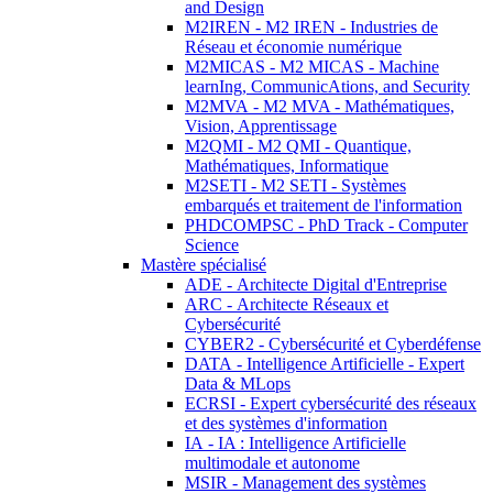
and Design
M2IREN - M2 IREN - Industries de
Réseau et économie numérique
M2MICAS - M2 MICAS - Machine
learnIng, CommunicAtions, and Security
M2MVA - M2 MVA - Mathématiques,
Vision, Apprentissage
M2QMI - M2 QMI - Quantique,
Mathématiques, Informatique
M2SETI - M2 SETI - Systèmes
embarqués et traitement de l'information
PHDCOMPSC - PhD Track - Computer
Science
Mastère spécialisé
ADE - Architecte Digital d'Entreprise
ARC - Architecte Réseaux et
Cybersécurité
CYBER2 - Cybersécurité et Cyberdéfense
DATA - Intelligence Artificielle - Expert
Data & MLops
ECRSI - Expert cybersécurité des réseaux
et des systèmes d'information
IA - IA : Intelligence Artificielle
multimodale et autonome
MSIR - Management des systèmes