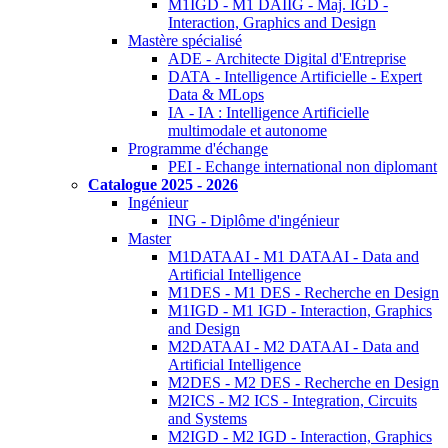
M1IGD - M1 DAIIG - Maj. IGD -
Interaction, Graphics and Design
Mastère spécialisé
ADE - Architecte Digital d'Entreprise
DATA - Intelligence Artificielle - Expert
Data & MLops
IA - IA : Intelligence Artificielle
multimodale et autonome
Programme d'échange
PEI - Echange international non diplomant
Catalogue 2025 - 2026
Ingénieur
ING - Diplôme d'ingénieur
Master
M1DATAAI - M1 DATAAI - Data and
Artificial Intelligence
M1DES - M1 DES - Recherche en Design
M1IGD - M1 IGD - Interaction, Graphics
and Design
M2DATAAI - M2 DATAAI - Data and
Artificial Intelligence
M2DES - M2 DES - Recherche en Design
M2ICS - M2 ICS - Integration, Circuits
and Systems
M2IGD - M2 IGD - Interaction, Graphics