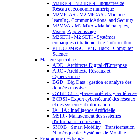
M2IREN - M2 IREN - Industries de
Réseau et économie numérique
M2MICAS - M2 MICAS - Machine
learnIng, CommunicAtions, and Security
M2MVA - M2 MVA - Mathématiques,
Vision, Apprentissage
M2SETI - M2 SETI - Systèmes
embarqués et traitement de l'information
PHDCOMPSC - PhD Track - Computer
Science
Mastère spécialisé
ADE - Architecte Digital d'Entreprise
ARC - Architecte Réseaux et
Cybersécurité
BGD - Big Data : gestion et analyse des
données massives
CYBER2 - Cybersécurité et Cyberdéfense
ECRSI - Expert cybersécurité des réseaux
et des systèmes d'information
IA - IA : Intelligence Artificielle
MSIR - Management des systèmes
d'information en réseaux
SMOB - Smart Mobility - Transformation
Numérique des Systèmes de Mobilité
Programme d'échange