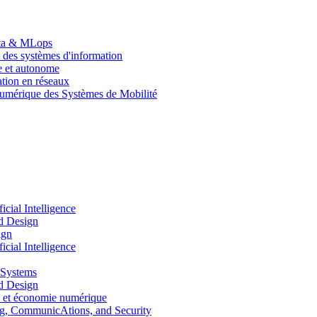
Data & MLops
 des systèmes d'information
le et autonome
tion en réseaux
umérique des Systèmes de Mobilité
ial Intelligence
d Design
ign
ial Intelligence
 Systems
d Design
 et économie numérique
, CommunicAtions, and Security