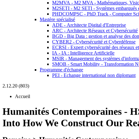
M2MVA - M2 MVA - Mathématiques, Vision
M2SETI - M2 SETI - Systèmes embarqués et 
PHDCOMPSC - PhD Track - Computer Sci
Mastère spécialisé
ADE - Architecte Digital d'Entreprise
ARC - Architecte Réseaux et Cybersécurité
BGD - Big Data : gestion et analyse des do
CYBER2 - Cybersécurité et Cyberdéfense
ECRSI - Expert cybersécurité des réseaux et
IA - IA : Intelligence Artificielle
MSIR - Management des systèmes d'informa
SMOB - Smart Mobility - Transformation N
Programme d'échange
PEI - Echange international non diplomant
2.12.20 (803)
Accueil
Humanités Contemporaines
-
H
Into How We Construct Our Rea