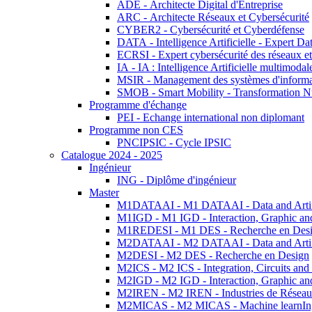
ADE - Architecte Digital d'Entreprise
ARC - Architecte Réseaux et Cybersécurité
CYBER2 - Cybersécurité et Cyberdéfense
DATA - Intelligence Artificielle - Expert 
ECRSI - Expert cybersécurité des réseaux et
IA - IA : Intelligence Artificielle multimoda
MSIR - Management des systèmes d'informa
SMOB - Smart Mobility - Transformation N
Programme d'échange
PEI - Echange international non diplomant
Programme non CES
PNCIPSIC - Cycle IPSIC
Catalogue 2024 - 2025
Ingénieur
ING - Diplôme d'ingénieur
Master
M1DATAAI - M1 DATAAI - Data and Artific
M1IGD - M1 IGD - Interaction, Graphic an
M1REDESI - M1 DES - Recherche en Des
M2DATAAI - M2 DATAAI - Data and Artific
M2DESI - M2 DES - Recherche en Design
M2ICS - M2 ICS - Integration, Circuits and
M2IGD - M2 IGD - Interaction, Graphic an
M2IREN - M2 IREN - Industries de Réseau
M2MICAS - M2 MICAS - Machine learnIng