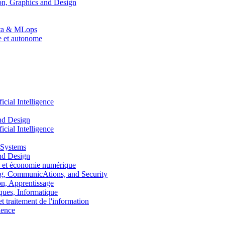
n, Graphics and Design
Data & MLops
le et autonome
ial Intelligence
nd Design
ial Intelligence
 Systems
nd Design
 et économie numérique
, CommunicAtions, and Security
, Apprentissage
ues, Informatique
traitement de l'information
ence