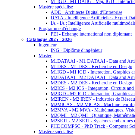
M1IGD - M1 DAIIG - Maj. IGD - Interactio
Mastère spécialisé
ADE - Architecte Digital d'Entreprise
DATA - Intelligence Artificielle - Expert 
IA - IA : Intelligence Artificielle multimoda
Programme d'échange
PEI - Echange international non diplomant
Catalogue 2025 - 2026
Ingénieur
ING - Diplôme d'ingénieur
Master
M1DATAAI - M1 DATAAI - Data and Artific
M1DES - M1 DES - Recherche en Design
M1IGD - M1 IGD - Interaction, Graphics a
M2DATAAI - M2 DATAAI - Data and Artific
M2DES - M2 DES - Recherche en Design
M2ICS - M2 ICS - Integration, Circuits and
M2IGD - M2 IGD - Interaction, Graphics a
M2IREN - M2 IREN - Industries de Réseau
M2MICAS - M2 MICAS - Machine learnIng
M2MVA - M2 MVA - Mathématiques, Vision
M2QMI - M2 QMI - Quantique, Mathématiq
M2SETI - M2 SETI - Systèmes embarqués et 
PHDCOMPSC - PhD Track - Computer Sci
Mastère spécialisé