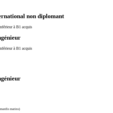
ernational non diplomant
inférieur à B1 acquis
ngénieur
inférieur à B1 acquis
ngénieur
 mardis matins)