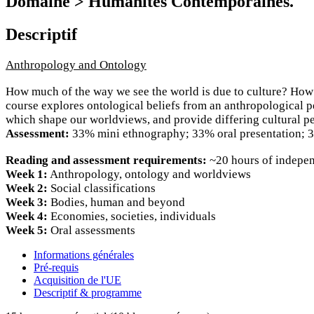
Domaine > Humanités Contemporaines.
Descriptif
Anthropology and Ontology
How much of the way we see the world is due to culture? How 
course explores ontological beliefs from an anthropological p
which shape our worldviews, and provide differing cultural p
Assessment:
33% mini ethnography; 33% oral presentation; 3
Reading and assessment requirements:
~20 hours of indepen
Week 1:
Anthropology, ontology and worldviews
Week 2:
Social classifications
Week 3:
Bodies, human and beyond
Week 4:
Economies, societies, individuals
Week 5:
Oral assessments
Informations générales
Pré-requis
Acquisition de l'UE
Descriptif & programme