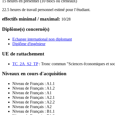
15 heures en présentiel (10 blocs ou créneaux)
22.5 heures de travail personnel estimé pour l’étudiant.
effectifs minimal / maximal:
10
/
28
Diplôme(s) concerné(s)
Echange international non diplomant
Diplôme d'ingénieur
UE de rattachement
TC_2A_S2_TP
: Tronc commun "Sciences économiques et soci
Niveaux en cours d'acquisition
Niveau de Français :
A1.1
Niveau de Français :
A1.2
Niveau de Français :
A1
Niveau de Français :
A2.1
Niveau de Français :
A2.2
Niveau de Français :
A2
Niveau de Français :
B1.1