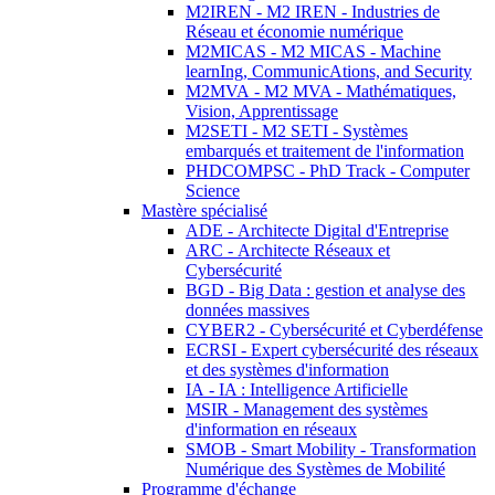
M2IREN - M2 IREN - Industries de
Réseau et économie numérique
M2MICAS - M2 MICAS - Machine
learnIng, CommunicAtions, and Security
M2MVA - M2 MVA - Mathématiques,
Vision, Apprentissage
M2SETI - M2 SETI - Systèmes
embarqués et traitement de l'information
PHDCOMPSC - PhD Track - Computer
Science
Mastère spécialisé
ADE - Architecte Digital d'Entreprise
ARC - Architecte Réseaux et
Cybersécurité
BGD - Big Data : gestion et analyse des
données massives
CYBER2 - Cybersécurité et Cyberdéfense
ECRSI - Expert cybersécurité des réseaux
et des systèmes d'information
IA - IA : Intelligence Artificielle
MSIR - Management des systèmes
d'information en réseaux
SMOB - Smart Mobility - Transformation
Numérique des Systèmes de Mobilité
Programme d'échange