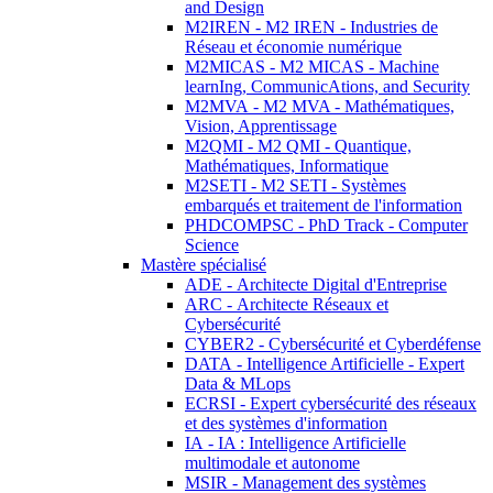
and Design
M2IREN - M2 IREN - Industries de
Réseau et économie numérique
M2MICAS - M2 MICAS - Machine
learnIng, CommunicAtions, and Security
M2MVA - M2 MVA - Mathématiques,
Vision, Apprentissage
M2QMI - M2 QMI - Quantique,
Mathématiques, Informatique
M2SETI - M2 SETI - Systèmes
embarqués et traitement de l'information
PHDCOMPSC - PhD Track - Computer
Science
Mastère spécialisé
ADE - Architecte Digital d'Entreprise
ARC - Architecte Réseaux et
Cybersécurité
CYBER2 - Cybersécurité et Cyberdéfense
DATA - Intelligence Artificielle - Expert
Data & MLops
ECRSI - Expert cybersécurité des réseaux
et des systèmes d'information
IA - IA : Intelligence Artificielle
multimodale et autonome
MSIR - Management des systèmes