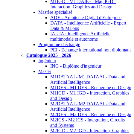
M1IGD - M1 DAIIG - Maj. IGD -
Interaction, Graphics and Design
Mastère spécialisé
ADE - Architecte Digital d'Entreprise
DATA - Intelligence Artificielle - Expert
Data & MLops
IA - IA : Intelligence Artificielle
multimodale et autonome
Programme d'échange
PEI - Echange international non diplomant
Catalogue 2025 - 2026
Ingénieur
ING - Diplôme d'ingénieur
Master
M1DATAAI - M1 DATAAI - Data and
Artificial Intelligence
M1DES - M1 DES - Recherche en Design
M1IGD - M1 IGD - Interaction, Graphics
and Design
M2DATAAI - M2 DATAAI - Data and
Artificial Intelligence
M2DES - M2 DES - Recherche en Design
M2ICS - M2 ICS - Integration, Circuits
and Systems
M2IGD - M2 IGD - Interaction, Graphics