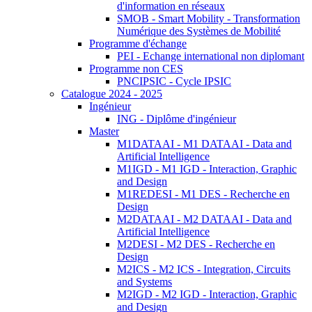
d'information en réseaux
SMOB - Smart Mobility - Transformation
Numérique des Systèmes de Mobilité
Programme d'échange
PEI - Echange international non diplomant
Programme non CES
PNCIPSIC - Cycle IPSIC
Catalogue 2024 - 2025
Ingénieur
ING - Diplôme d'ingénieur
Master
M1DATAAI - M1 DATAAI - Data and
Artificial Intelligence
M1IGD - M1 IGD - Interaction, Graphic
and Design
M1REDESI - M1 DES - Recherche en
Design
M2DATAAI - M2 DATAAI - Data and
Artificial Intelligence
M2DESI - M2 DES - Recherche en
Design
M2ICS - M2 ICS - Integration, Circuits
and Systems
M2IGD - M2 IGD - Interaction, Graphic
and Design