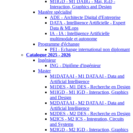
M1IGD - M1 DAIIG - Maj. IGD -
Interaction, Graphics and Design
Mastère spécialisé
ADE - Architecte Digital d'Entreprise
DATA - Intelligence Artificielle - Expert
Data & MLops
IA - IA : Intelligence Artificielle
multimodale et autonome
Programme d'échange
PEI - Echange international non diplomant
Catalogue 2025 - 2026
Ingénieur
ING - Diplôme d'ingénieur
Master
M1DATAAI - M1 DATAAI - Data and
Artificial Intelligence
M1DES - M1 DES - Recherche en Design
M1IGD - M1 IGD - Interaction, Graphics
and Design
M2DATAAI - M2 DATAAI - Data and
Artificial Intelligence
M2DES - M2 DES - Recherche en Design
M2ICS - M2 ICS - Integration, Circuits
and Systems
M2IGD - M2 IGD - Interaction, Graphics