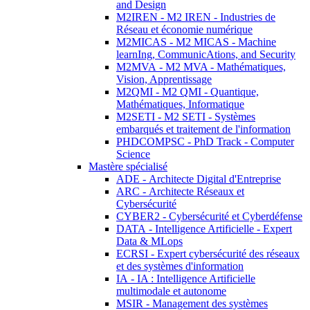
and Design
M2IREN - M2 IREN - Industries de
Réseau et économie numérique
M2MICAS - M2 MICAS - Machine
learnIng, CommunicAtions, and Security
M2MVA - M2 MVA - Mathématiques,
Vision, Apprentissage
M2QMI - M2 QMI - Quantique,
Mathématiques, Informatique
M2SETI - M2 SETI - Systèmes
embarqués et traitement de l'information
PHDCOMPSC - PhD Track - Computer
Science
Mastère spécialisé
ADE - Architecte Digital d'Entreprise
ARC - Architecte Réseaux et
Cybersécurité
CYBER2 - Cybersécurité et Cyberdéfense
DATA - Intelligence Artificielle - Expert
Data & MLops
ECRSI - Expert cybersécurité des réseaux
et des systèmes d'information
IA - IA : Intelligence Artificielle
multimodale et autonome
MSIR - Management des systèmes