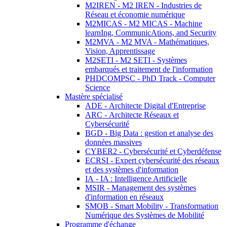
M2IREN - M2 IREN - Industries de
Réseau et économie numérique
M2MICAS - M2 MICAS - Machine
learnIng, CommunicAtions, and Security
M2MVA - M2 MVA - Mathématiques,
Vision, Apprentissage
M2SETI - M2 SETI - Systèmes
embarqués et traitement de l'information
PHDCOMPSC - PhD Track - Computer
Science
Mastère spécialisé
ADE - Architecte Digital d'Entreprise
ARC - Architecte Réseaux et
Cybersécurité
BGD - Big Data : gestion et analyse des
données massives
CYBER2 - Cybersécurité et Cyberdéfense
ECRSI - Expert cybersécurité des réseaux
et des systèmes d'information
IA - IA : Intelligence Artificielle
MSIR - Management des systèmes
d'information en réseaux
SMOB - Smart Mobility - Transformation
Numérique des Systèmes de Mobilité
Programme d'échange