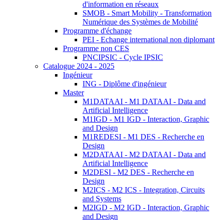
d'information en réseaux
SMOB - Smart Mobility - Transformation
Numérique des Systèmes de Mobilité
Programme d'échange
PEI - Echange international non diplomant
Programme non CES
PNCIPSIC - Cycle IPSIC
Catalogue 2024 - 2025
Ingénieur
ING - Diplôme d'ingénieur
Master
M1DATAAI - M1 DATAAI - Data and
Artificial Intelligence
M1IGD - M1 IGD - Interaction, Graphic
and Design
M1REDESI - M1 DES - Recherche en
Design
M2DATAAI - M2 DATAAI - Data and
Artificial Intelligence
M2DESI - M2 DES - Recherche en
Design
M2ICS - M2 ICS - Integration, Circuits
and Systems
M2IGD - M2 IGD - Interaction, Graphic
and Design