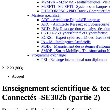
M2MVA - M2 MVA - Mathématiques, Vision
M2SETI - M2 SETI - Systèmes embarqués et 
PHDCOMPSC - PhD Track - Computer Sci
Mastère spécialisé
ADE - Architecte Digital d'Entreprise
ARC - Architecte Réseaux et Cybersécurité
BGD - Big Data : gestion et analyse des do
CYBER2 - Cybersécurité et Cyberdéfense
ECRSI - Expert cybersécurité des réseaux et
IA - IA : Intelligence Artificielle
MSIR - Management des systèmes d'informa
SMOB - Smart Mobility - Transformation N
Programme d'échange
PEI - Echange international non diplomant
2.12.20 (803)
Accueil
Enseignement scientifique & te
Connectés -SE302b (partie 2)