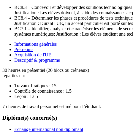
BC8.3 – Concevoir et développer des solutions technologiques e
Justification : Les élèves doivent, à l'aide des connaissances a
BC8.4 – Déterminer les phases et procédures de tests techniques e
Justification : Durant l'UE, un accent particulier est porté sur le
BC7.1 – Identifier, analyser et caractériser les éléments de sécurit
systèmes numériques; Justification : Les élèves étudient une techn
Informations générales
Pré-requis
Acquisition de l'UE
Descriptif & programme
30 heures en présentiel (20 blocs ou créneaux)
réparties en:
Travaux Pratiques :
15
Contrôle de connaissance :
1.5
Leçon :
13.5
75 heures de travail personnel estimé pour l’étudiant.
Diplôme(s) concerné(s)
Echange international non diplomant