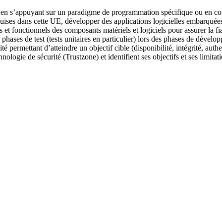
n s’appuyant sur un paradigme de programmation spécifique ou en concev
cquises dans cette UE, développer des applications logicielles embarquée
t fonctionnels des composants matériels et logiciels pour assurer la fia
s phases de test (tests unitaires en particulier) lors des phases de dévelo
é permettant d’atteindre un objectif cible (disponibilité, intégrité, authen
ologie de sécurité (Trustzone) et identifient ses objectifs et ses limitati