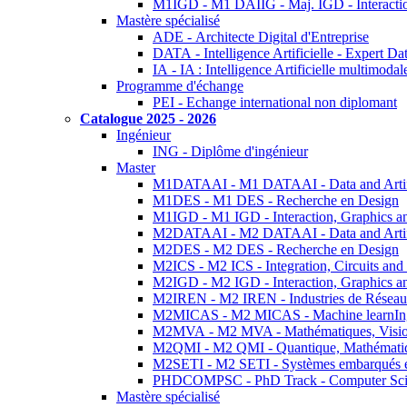
M1IGD - M1 DAIIG - Maj. IGD - Interactio
Mastère spécialisé
ADE - Architecte Digital d'Entreprise
DATA - Intelligence Artificielle - Expert 
IA - IA : Intelligence Artificielle multimoda
Programme d'échange
PEI - Echange international non diplomant
Catalogue 2025 - 2026
Ingénieur
ING - Diplôme d'ingénieur
Master
M1DATAAI - M1 DATAAI - Data and Artific
M1DES - M1 DES - Recherche en Design
M1IGD - M1 IGD - Interaction, Graphics a
M2DATAAI - M2 DATAAI - Data and Artific
M2DES - M2 DES - Recherche en Design
M2ICS - M2 ICS - Integration, Circuits and
M2IGD - M2 IGD - Interaction, Graphics a
M2IREN - M2 IREN - Industries de Réseau
M2MICAS - M2 MICAS - Machine learnIng
M2MVA - M2 MVA - Mathématiques, Vision
M2QMI - M2 QMI - Quantique, Mathématiq
M2SETI - M2 SETI - Systèmes embarqués et 
PHDCOMPSC - PhD Track - Computer Sci
Mastère spécialisé