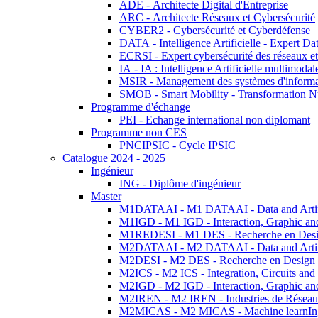
ADE - Architecte Digital d'Entreprise
ARC - Architecte Réseaux et Cybersécurité
CYBER2 - Cybersécurité et Cyberdéfense
DATA - Intelligence Artificielle - Expert 
ECRSI - Expert cybersécurité des réseaux et
IA - IA : Intelligence Artificielle multimoda
MSIR - Management des systèmes d'informa
SMOB - Smart Mobility - Transformation N
Programme d'échange
PEI - Echange international non diplomant
Programme non CES
PNCIPSIC - Cycle IPSIC
Catalogue 2024 - 2025
Ingénieur
ING - Diplôme d'ingénieur
Master
M1DATAAI - M1 DATAAI - Data and Artific
M1IGD - M1 IGD - Interaction, Graphic an
M1REDESI - M1 DES - Recherche en Des
M2DATAAI - M2 DATAAI - Data and Artific
M2DESI - M2 DES - Recherche en Design
M2ICS - M2 ICS - Integration, Circuits and
M2IGD - M2 IGD - Interaction, Graphic an
M2IREN - M2 IREN - Industries de Réseau
M2MICAS - M2 MICAS - Machine learnIng