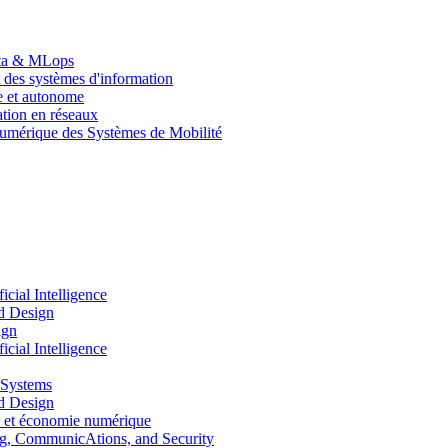
Data & MLops
 des systèmes d'information
le et autonome
tion en réseaux
umérique des Systèmes de Mobilité
ial Intelligence
d Design
ign
ial Intelligence
 Systems
d Design
 et économie numérique
, CommunicAtions, and Security