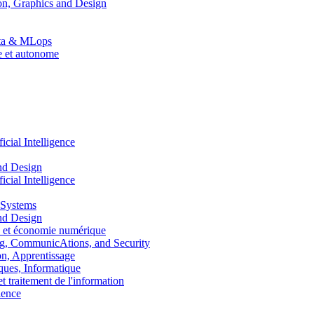
n, Graphics and Design
Data & MLops
le et autonome
ial Intelligence
nd Design
ial Intelligence
 Systems
nd Design
 et économie numérique
, CommunicAtions, and Security
, Apprentissage
ues, Informatique
traitement de l'information
ence