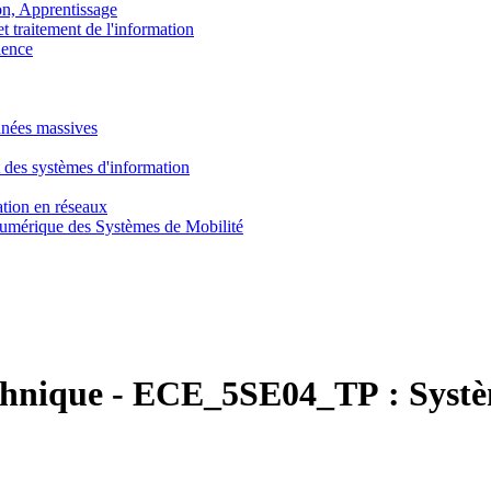
, Apprentissage
traitement de l'information
ence
nnées massives
 des systèmes d'information
tion en réseaux
umérique des Systèmes de Mobilité
chnique
-
ECE_5SE04_TP :
Syst