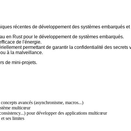
chniques récentes de développement des systèmes embarqués et
iveau en Rust pour le développement de systèmes embarqués.
ficace de l'énergie.
ellement permettant de garantir la confidentialité des secrets 
ou à la malveillance.
rs de mini-projets.
s concepts avancés (asynchronisme, macros...)
ystème multicœur
l consistency...) pour développer des applications multicœur
et ses limites