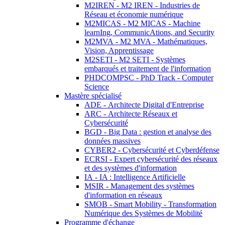
M2IREN - M2 IREN - Industries de
Réseau et économie numérique
M2MICAS - M2 MICAS - Machine
learnIng, CommunicAtions, and Security
M2MVA - M2 MVA - Mathématiques,
Vision, Apprentissage
M2SETI - M2 SETI - Systèmes
embarqués et traitement de l'information
PHDCOMPSC - PhD Track - Computer
Science
Mastère spécialisé
ADE - Architecte Digital d'Entreprise
ARC - Architecte Réseaux et
Cybersécurité
BGD - Big Data : gestion et analyse des
données massives
CYBER2 - Cybersécurité et Cyberdéfense
ECRSI - Expert cybersécurité des réseaux
et des systèmes d'information
IA - IA : Intelligence Artificielle
MSIR - Management des systèmes
d'information en réseaux
SMOB - Smart Mobility - Transformation
Numérique des Systèmes de Mobilité
Programme d'échange