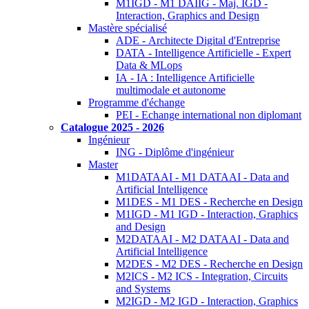
M1IGD - M1 DAIIG - Maj. IGD -
Interaction, Graphics and Design
Mastère spécialisé
ADE - Architecte Digital d'Entreprise
DATA - Intelligence Artificielle - Expert
Data & MLops
IA - IA : Intelligence Artificielle
multimodale et autonome
Programme d'échange
PEI - Echange international non diplomant
Catalogue 2025 - 2026
Ingénieur
ING - Diplôme d'ingénieur
Master
M1DATAAI - M1 DATAAI - Data and
Artificial Intelligence
M1DES - M1 DES - Recherche en Design
M1IGD - M1 IGD - Interaction, Graphics
and Design
M2DATAAI - M2 DATAAI - Data and
Artificial Intelligence
M2DES - M2 DES - Recherche en Design
M2ICS - M2 ICS - Integration, Circuits
and Systems
M2IGD - M2 IGD - Interaction, Graphics