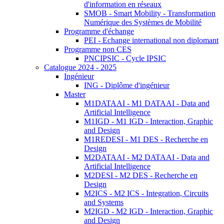
d'information en réseaux
SMOB - Smart Mobility - Transformation
Numérique des Systèmes de Mobilité
Programme d'échange
PEI - Echange international non diplomant
Programme non CES
PNCIPSIC - Cycle IPSIC
Catalogue 2024 - 2025
Ingénieur
ING - Diplôme d'ingénieur
Master
M1DATAAI - M1 DATAAI - Data and
Artificial Intelligence
M1IGD - M1 IGD - Interaction, Graphic
and Design
M1REDESI - M1 DES - Recherche en
Design
M2DATAAI - M2 DATAAI - Data and
Artificial Intelligence
M2DESI - M2 DES - Recherche en
Design
M2ICS - M2 ICS - Integration, Circuits
and Systems
M2IGD - M2 IGD - Interaction, Graphic
and Design