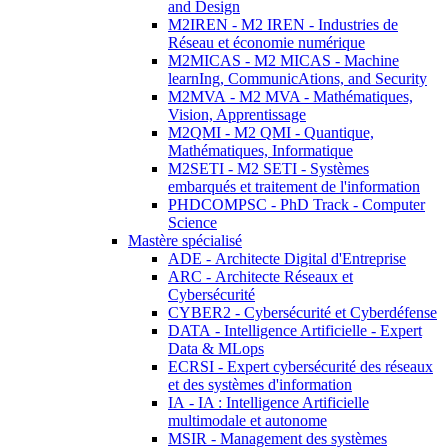
and Design
M2IREN - M2 IREN - Industries de
Réseau et économie numérique
M2MICAS - M2 MICAS - Machine
learnIng, CommunicAtions, and Security
M2MVA - M2 MVA - Mathématiques,
Vision, Apprentissage
M2QMI - M2 QMI - Quantique,
Mathématiques, Informatique
M2SETI - M2 SETI - Systèmes
embarqués et traitement de l'information
PHDCOMPSC - PhD Track - Computer
Science
Mastère spécialisé
ADE - Architecte Digital d'Entreprise
ARC - Architecte Réseaux et
Cybersécurité
CYBER2 - Cybersécurité et Cyberdéfense
DATA - Intelligence Artificielle - Expert
Data & MLops
ECRSI - Expert cybersécurité des réseaux
et des systèmes d'information
IA - IA : Intelligence Artificielle
multimodale et autonome
MSIR - Management des systèmes